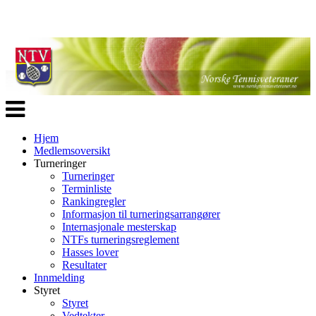
Veksle
navigasjon
Hjem
Medlemsoversikt
Turneringer
Turneringer
Terminliste
Rankingregler
Informasjon til turneringsarrangører
Internasjonale mesterskap
NTFs turneringsreglement
Hasses lover
Resultater
Innmelding
Styret
Styret
Vedtekter