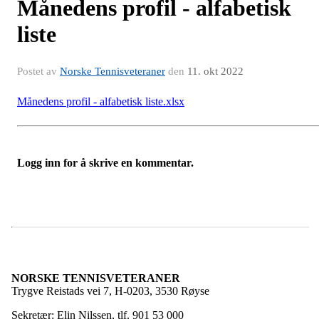
Månedens profil - alfabetisk
liste
Postet av
Norske Tennisveteraner
den
11. okt 2022
Månedens profil - alfabetisk liste.xlsx
Logg inn for å skrive en kommentar.
NORSKE TENNISVETERANER
Trygve Reistads vei 7, H-0203, 3530 Røyse
Sekretær: Elin Nilssen, tlf. 901 53 000