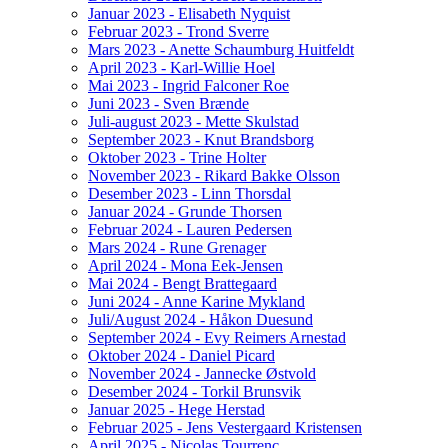
Januar 2023 - Elisabeth Nyquist
Februar 2023 - Trond Sverre
Mars 2023 - Anette Schaumburg Huitfeldt
April 2023 - Karl-Willie Hoel
Mai 2023 - Ingrid Falconer Roe
Juni 2023 - Sven Brænde
Juli-august 2023 - Mette Skulstad
September 2023 - Knut Brandsborg
Oktober 2023 - Trine Holter
November 2023 - Rikard Bakke Olsson
Desember 2023 - Linn Thorsdal
Januar 2024 - Grunde Thorsen
Februar 2024 - Lauren Pedersen
Mars 2024 - Rune Grenager
April 2024 - Mona Eek-Jensen
Mai 2024 - Bengt Brattegaard
Juni 2024 - Anne Karine Mykland
Juli/August 2024 - Håkon Duesund
September 2024 - Evy Reimers Arnestad
Oktober 2024 - Daniel Picard
November 2024 - Jannecke Østvold
Desember 2024 - Torkil Brunsvik
Januar 2025 - Hege Herstad
Februar 2025 - Jens Vestergaard Kristensen
April 2025 - Nicolas Tourrenc