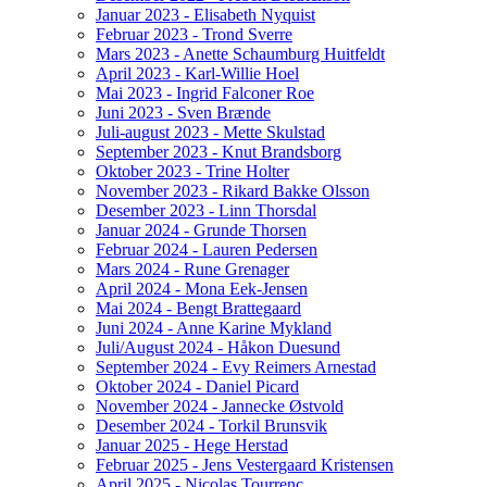
Januar 2023 - Elisabeth Nyquist
Februar 2023 - Trond Sverre
Mars 2023 - Anette Schaumburg Huitfeldt
April 2023 - Karl-Willie Hoel
Mai 2023 - Ingrid Falconer Roe
Juni 2023 - Sven Brænde
Juli-august 2023 - Mette Skulstad
September 2023 - Knut Brandsborg
Oktober 2023 - Trine Holter
November 2023 - Rikard Bakke Olsson
Desember 2023 - Linn Thorsdal
Januar 2024 - Grunde Thorsen
Februar 2024 - Lauren Pedersen
Mars 2024 - Rune Grenager
April 2024 - Mona Eek-Jensen
Mai 2024 - Bengt Brattegaard
Juni 2024 - Anne Karine Mykland
Juli/August 2024 - Håkon Duesund
September 2024 - Evy Reimers Arnestad
Oktober 2024 - Daniel Picard
November 2024 - Jannecke Østvold
Desember 2024 - Torkil Brunsvik
Januar 2025 - Hege Herstad
Februar 2025 - Jens Vestergaard Kristensen
April 2025 - Nicolas Tourrenc