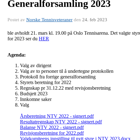
Generalforsamling 2023
Postet av
Norske Tennisveteraner
den
24. feb 2023
ble avholdt 21. mars kl. 19.00 på Oslo Tennisarena. Det valgte styr
for 2023 ser du
HER
Agenda:
Valg av dirigent
Valg av to personer til å undertegne protokollen
Protokoll fra forrige generalforsamling
Styrets beretning for 2022
Regnskap pr 31.12.22 med revisjonsberetning
Budsjett 2023
Innkomne saker
Valg
Årsberetning NTV 2022 - signert.pdf
Resultatregnskap NTV 2022 - signert.pdf
Balanse NTV 2022 - signert.pdf
Revisjonsberetning for 2022.pdf
Valgkomiteens innstilling til nytt styre i NTV 2023.docx