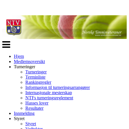
Veksle
navigasjon
Hjem
Medlemsoversikt
Turneringer
Turneringer
Terminliste
Rankingregler
Informasjon til turneringsarrangører
Internasjonale mesterskap
NTFs turneringsreglement
Hasses lover
Resultater
Innmelding
Styret
Styret
Vedtekter