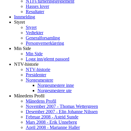
NTFs turneringsreglement
Hasses lover
Resultater
Innmelding
Styret
Styret
Vedtekter
Generalforsamling
Personvernerklæring
Min Side
Min Side
Logg inn/glemt passord
NTV-historie
NTV-historie
Presidenter
Norgesmestere
Norgesmestere inne
Norgesmestere ute
Månedens Profil
Månedens Profil
November 2007 - Thomas Wettergreen
Desember 2007 - Elin Johanne Nilssen
Februar 2008 - Astrid Sunde
Mars 2008 - Erik Unneberg
April 2008 - Marianne Haller