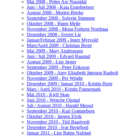
Mai 2008 - Petter Are Naustdal
Juni / Juli 2008 - Kaia Engebretsen
August 2008 - Morten Bjerke
September 2008 - Solveig Strømme
Oktober 2008 - Bjørn Melle
November 2008 - Mona Forberg Nordstaa
Desember 2008 - Sverre Lie
Januar/Februar 2009 - Inger Myrvold
Mars/April 2009 - Christian Bernt
Mai 2009 - Mary Andreassen
Juni / Juli 2009 - Edvard Raastad
August 2009 - Lise Jæger
September 2009 - Peter Eriksson
Oktober 2009 - Amy Elisabeth Jønsson Raaholt
November 2009 - Per Wright
Desember 2009 / Januar 2010 - Kristin Horn
Mars / April 2010 - Kristin Funnemark
Mai 2010 - Kjell Skau
Juni 2010 - Wenche Opstad
Juli / August 2010 - Harald Messel
September 2010 - Kari Grønneberg
Oktober 2010 - Jørgen Elvik
November 2010 - Tiril Baartvedt
Desember 2010 - Ivar Bergfjord
Januar 2011 - Lise Røine Nafstad