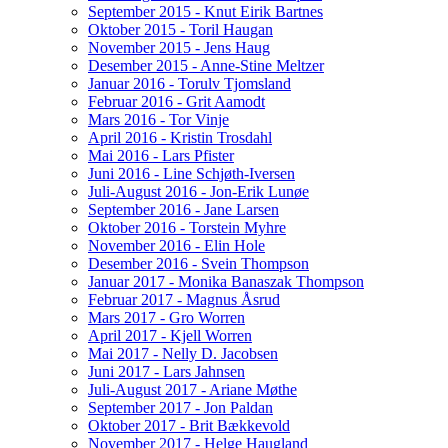
September 2015 - Knut Eirik Bartnes
Oktober 2015 - Toril Haugan
November 2015 - Jens Haug
Desember 2015 - Anne-Stine Meltzer
Januar 2016 - Torulv Tjomsland
Februar 2016 - Grit Aamodt
Mars 2016 - Tor Vinje
April 2016 - Kristin Trosdahl
Mai 2016 - Lars Pfister
Juni 2016 - Line Schjøth-Iversen
Juli-August 2016 - Jon-Erik Lunøe
September 2016 - Jane Larsen
Oktober 2016 - Torstein Myhre
November 2016 - Elin Hole
Desember 2016 - Svein Thompson
Januar 2017 - Monika Banaszak Thompson
Februar 2017 - Magnus Åsrud
Mars 2017 - Gro Worren
April 2017 - Kjell Worren
Mai 2017 - Nelly D. Jacobsen
Juni 2017 - Lars Jahnsen
Juli-August 2017 - Ariane Møthe
September 2017 - Jon Paldan
Oktober 2017 - Brit Bækkevold
November 2017 - Helge Haugland