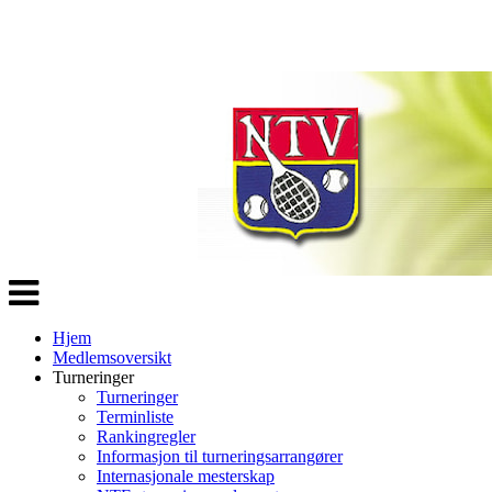
Veksle
navigasjon
Hjem
Medlemsoversikt
Turneringer
Turneringer
Terminliste
Rankingregler
Informasjon til turneringsarrangører
Internasjonale mesterskap