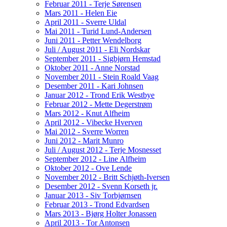
Februar 2011 - Terje Sørensen
Mars 2011 - Helen Eie
April 2011 - Sverre Uldal
Mai 2011 - Turid Lund-Andersen
Juni 2011 - Petter Wendelborg
Juli / August 2011 - Eli Nordskar
September 2011 - Sigbjørn Hemstad
Oktober 2011 - Anne Norstad
November 2011 - Stein Roald Vaag
Desember 2011 - Kari Johnsen
Januar 2012 - Trond Erik Westbye
Februar 2012 - Mette Degerstrøm
Mars 2012 - Knut Alfheim
April 2012 - Vibecke Hverven
Mai 2012 - Sverre Worren
Juni 2012 - Marit Munro
Juli / August 2012 - Terje Mosnesset
September 2012 - Line Alfheim
Oktober 2012 - Ove Lende
November 2012 - Britt Schjøth-Iversen
Desember 2012 - Svenn Korseth jr.
Januar 2013 - Siv Torbjørnsen
Februar 2013 - Trond Edvardsen
Mars 2013 - Bjørg Holter Jonassen
April 2013 - Tor Antonsen