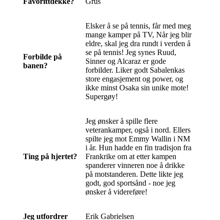
Favorittdekke?
Grus
Elsker å se på tennis, får med meg
mange kamper på TV, Når jeg blir
eldre, skal jeg dra rundt i verden å
se på tennis! Jeg synes Ruud,
Forbilde på
Sinner og Alcaraz er gode
banen?
forbilder. Liker godt Sabalenkas
store engasjement og power, og
ikke minst Osaka sin unike mote!
Supergøy!
Jeg ønsker å spille flere
veterankamper, også i nord. Ellers
spilte jeg mot Emmy Wallin i NM
i år. Hun hadde en fin tradisjon fra
Ting på hjertet?
Frankrike om at etter kampen
spanderer vinneren noe å drikke
på motstanderen. Dette likte jeg
godt, god sportsånd - noe jeg
ønsker å videreføre!
Jeg utfordrer
Erik Gabrielsen