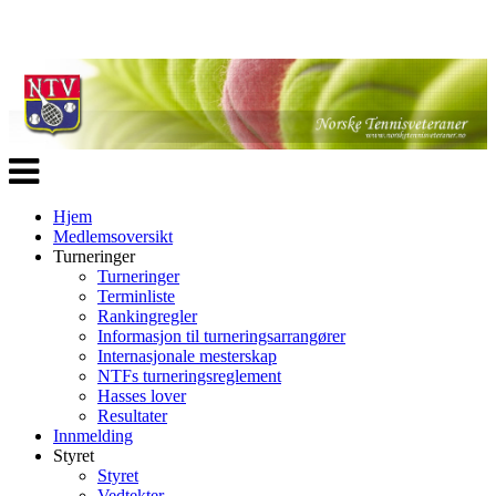
Veksle
navigasjon
Hjem
Medlemsoversikt
Turneringer
Turneringer
Terminliste
Rankingregler
Informasjon til turneringsarrangører
Internasjonale mesterskap
NTFs turneringsreglement
Hasses lover
Resultater
Innmelding
Styret
Styret
Vedtekter