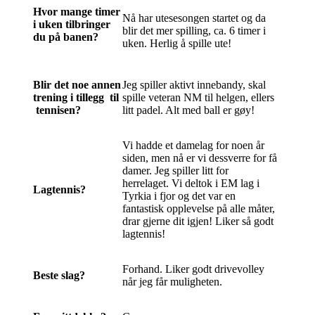
Hvor mange timer
Nå har utesesongen startet og da
i uken tilbringer
blir det mer spilling, ca. 6 timer i
du på banen?
uken. Herlig å spille ute!
Blir det noe annen
Jeg spiller aktivt innebandy, skal
trening i tillegg til
spille veteran NM til helgen, ellers
tennisen?
litt padel. Alt med ball er gøy!
Vi hadde et damelag for noen år
siden, men nå er vi dessverre for få
damer. Jeg spiller litt for
herrelaget. Vi deltok i EM lag i
Lagtennis?
Tyrkia i fjor og det var en
fantastisk opplevelse på alle måter,
drar gjerne dit igjen! Liker så godt
lagtennis!
Forhand. Liker godt drivevolley
Beste slag?
når jeg får muligheten.