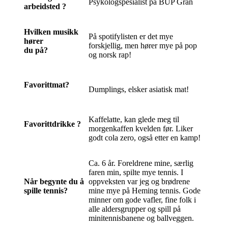
Psykologspesialist på BUP Gran
arbeidsted ?
Hvilken musikk
På spotifylisten er det mye
hører
forskjellig, men hører mye på pop
du på?
og norsk rap!
Favorittmat?
Dumplings, elsker asiatisk mat!
Kaffelatte, kan glede meg til
Favorittdrikke ?
morgenkaffen kvelden før. Liker
godt cola zero, også etter en kamp!
Ca. 6 år. Foreldrene mine, særlig
faren min, spilte mye tennis. I
Når begynte du å
oppveksten var jeg og brødrene
spille tennis?
mine mye på Heming tennis. Gode
minner om gode vafler, fine folk i
alle aldersgrupper og spill på
minitennisbanene og ballveggen.