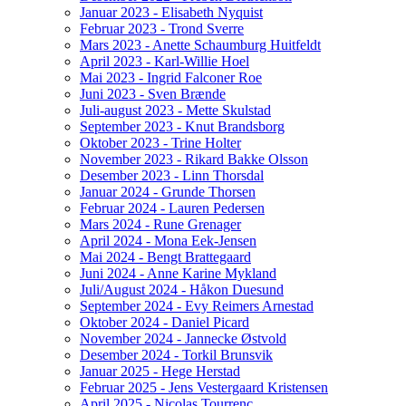
Januar 2023 - Elisabeth Nyquist
Februar 2023 - Trond Sverre
Mars 2023 - Anette Schaumburg Huitfeldt
April 2023 - Karl-Willie Hoel
Mai 2023 - Ingrid Falconer Roe
Juni 2023 - Sven Brænde
Juli-august 2023 - Mette Skulstad
September 2023 - Knut Brandsborg
Oktober 2023 - Trine Holter
November 2023 - Rikard Bakke Olsson
Desember 2023 - Linn Thorsdal
Januar 2024 - Grunde Thorsen
Februar 2024 - Lauren Pedersen
Mars 2024 - Rune Grenager
April 2024 - Mona Eek-Jensen
Mai 2024 - Bengt Brattegaard
Juni 2024 - Anne Karine Mykland
Juli/August 2024 - Håkon Duesund
September 2024 - Evy Reimers Arnestad
Oktober 2024 - Daniel Picard
November 2024 - Jannecke Østvold
Desember 2024 - Torkil Brunsvik
Januar 2025 - Hege Herstad
Februar 2025 - Jens Vestergaard Kristensen
April 2025 - Nicolas Tourrenc