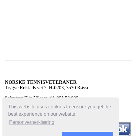
NORSKE TENNISVETERANER
Trygve Reistads vei 7, H-0203, 3530 Røyse
Sekretær: Elin Nilssen, tlf. 901 53 000
E-post:
elin@norsketennisveteraner.no
This website uses cookies to ensure you get the
best experience on our website.
Personvernerklæring