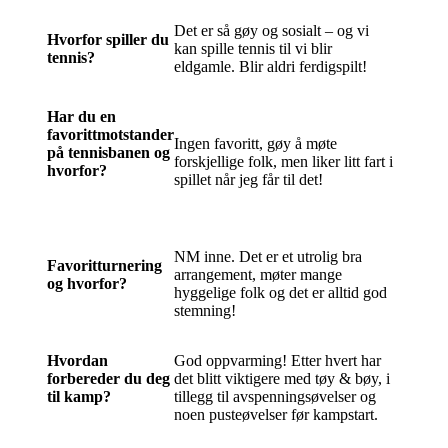
Det er så gøy og sosialt – og vi
Hvorfor spiller du
kan spille tennis til vi blir
tennis?
eldgamle. Blir aldri ferdigspilt!
Har du en
favorittmotstander
Ingen favoritt, gøy å møte
på tennisbanen og
forskjellige folk, men liker litt fart i
hvorfor?
spillet når jeg får til det!
NM inne. Det er et utrolig bra
Favoritturnering
arrangement, møter mange
og hvorfor?
hyggelige folk og det er alltid god
stemning!
Hvordan
God oppvarming! Etter hvert har
forbereder du deg
det blitt viktigere med tøy & bøy, i
til kamp?
tillegg til avspenningsøvelser og
noen pusteøvelser før kampstart.