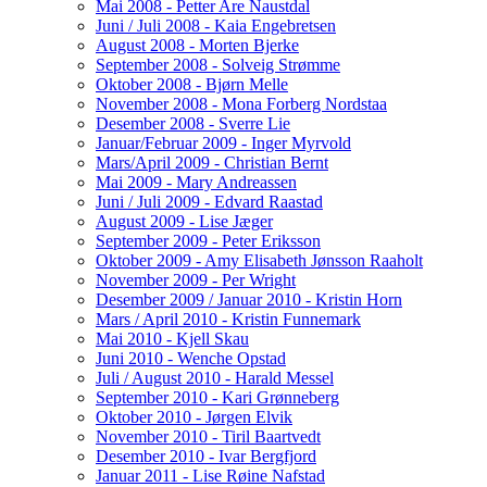
Mai 2008 - Petter Are Naustdal
Juni / Juli 2008 - Kaia Engebretsen
August 2008 - Morten Bjerke
September 2008 - Solveig Strømme
Oktober 2008 - Bjørn Melle
November 2008 - Mona Forberg Nordstaa
Desember 2008 - Sverre Lie
Januar/Februar 2009 - Inger Myrvold
Mars/April 2009 - Christian Bernt
Mai 2009 - Mary Andreassen
Juni / Juli 2009 - Edvard Raastad
August 2009 - Lise Jæger
September 2009 - Peter Eriksson
Oktober 2009 - Amy Elisabeth Jønsson Raaholt
November 2009 - Per Wright
Desember 2009 / Januar 2010 - Kristin Horn
Mars / April 2010 - Kristin Funnemark
Mai 2010 - Kjell Skau
Juni 2010 - Wenche Opstad
Juli / August 2010 - Harald Messel
September 2010 - Kari Grønneberg
Oktober 2010 - Jørgen Elvik
November 2010 - Tiril Baartvedt
Desember 2010 - Ivar Bergfjord
Januar 2011 - Lise Røine Nafstad