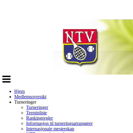
Veksle
navigasjon
Hjem
Medlemsoversikt
Turneringer
Turneringer
Terminliste
Rankingregler
Informasjon til turneringsarrangører
Internasjonale mesterskap