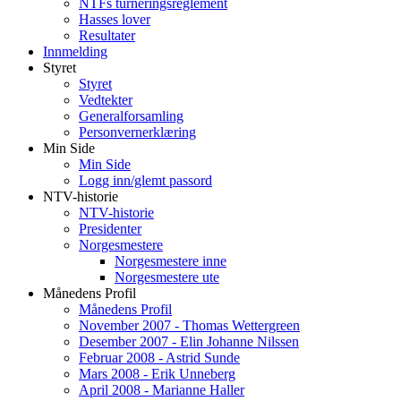
NTFs turneringsreglement
Hasses lover
Resultater
Innmelding
Styret
Styret
Vedtekter
Generalforsamling
Personvernerklæring
Min Side
Min Side
Logg inn/glemt passord
NTV-historie
NTV-historie
Presidenter
Norgesmestere
Norgesmestere inne
Norgesmestere ute
Månedens Profil
Månedens Profil
November 2007 - Thomas Wettergreen
Desember 2007 - Elin Johanne Nilssen
Februar 2008 - Astrid Sunde
Mars 2008 - Erik Unneberg
April 2008 - Marianne Haller