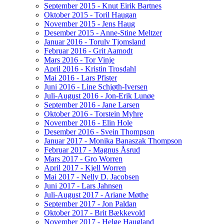
September 2015 - Knut Eirik Bartnes
Oktober 2015 - Toril Haugan
November 2015 - Jens Haug
Desember 2015 - Anne-Stine Meltzer
Januar 2016 - Torulv Tjomsland
Februar 2016 - Grit Aamodt
Mars 2016 - Tor Vinje
April 2016 - Kristin Trosdahl
Mai 2016 - Lars Pfister
Juni 2016 - Line Schjøth-Iversen
Juli-August 2016 - Jon-Erik Lunøe
September 2016 - Jane Larsen
Oktober 2016 - Torstein Myhre
November 2016 - Elin Hole
Desember 2016 - Svein Thompson
Januar 2017 - Monika Banaszak Thompson
Februar 2017 - Magnus Åsrud
Mars 2017 - Gro Worren
April 2017 - Kjell Worren
Mai 2017 - Nelly D. Jacobsen
Juni 2017 - Lars Jahnsen
Juli-August 2017 - Ariane Møthe
September 2017 - Jon Paldan
Oktober 2017 - Brit Bækkevold
November 2017 - Helge Haugland