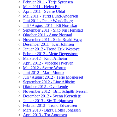
Februar 2011 - Terje Sørensen
Mars 2011 - Helen Eie
April 2011 - Sverre Uldal
Mai 2011 - Turid Lund-Andersen
Juni 2011 - Petter Wendelborg
Juli / August 2011 - Eli Nordskar
September 2011 - Sigbjørn Hemstad
Oktober 2011 - Anne Norstad
November 2011 - Stein Roald Vaag
Desember 2011 - Kari Johnsen
Januar 2012 - Trond Erik Westbye
Februar 2012 - Mette Degerstrøm
Mars 2012 - Knut Alfheim
April 2012 - Vibecke Hverven
Mai 2012 - Sverre Worren
Juni 2012 - Marit Munro
Juli / August 2012 - Terje Mosnesset
September 2012 - Line Alfheim
Oktober 2012 - Ove Lende
November 2012 - Britt Schjøth-Iversen
Desember 2012 - Svenn Korseth jr.
Januar 2013 - Siv Torbjørnsen
Februar 2013 - Trond Edvardsen
Mars 2013 - Bjørg Holter Jonassen
April 2013 - Tor Antonsen