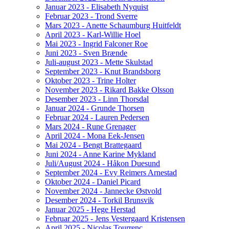
Januar 2023 - Elisabeth Nyquist
Februar 2023 - Trond Sverre
Mars 2023 - Anette Schaumburg Huitfeldt
April 2023 - Karl-Willie Hoel
Mai 2023 - Ingrid Falconer Roe
Juni 2023 - Sven Brænde
Juli-august 2023 - Mette Skulstad
September 2023 - Knut Brandsborg
Oktober 2023 - Trine Holter
November 2023 - Rikard Bakke Olsson
Desember 2023 - Linn Thorsdal
Januar 2024 - Grunde Thorsen
Februar 2024 - Lauren Pedersen
Mars 2024 - Rune Grenager
April 2024 - Mona Eek-Jensen
Mai 2024 - Bengt Brattegaard
Juni 2024 - Anne Karine Mykland
Juli/August 2024 - Håkon Duesund
September 2024 - Evy Reimers Arnestad
Oktober 2024 - Daniel Picard
November 2024 - Jannecke Østvold
Desember 2024 - Torkil Brunsvik
Januar 2025 - Hege Herstad
Februar 2025 - Jens Vestergaard Kristensen
April 2025 - Nicolas Tourrenc