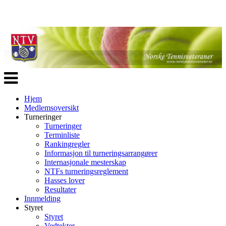
Veksle
navigasjon
Hjem
Medlemsoversikt
Turneringer
Turneringer
Terminliste
Rankingregler
Informasjon til turneringsarrangører
Internasjonale mesterskap
NTFs turneringsreglement
Hasses lover
Resultater
Innmelding
Styret
Styret
Vedtekter