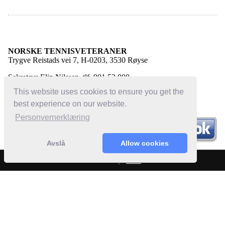
NORSKE TENNISVETERANER
Trygve Reistads vei 7, H-0203, 3530 Røyse
Sekretær: Elin Nilssen, tlf. 901 53 000
E-post:
elin@norsketennisveteraner.no
This website uses cookies to ensure you get the
best experience on our website.
Personvernerklæring
Avslå
Allow cookies
Powered by:
Bloc
© 2022 Norske Tennisveteraner