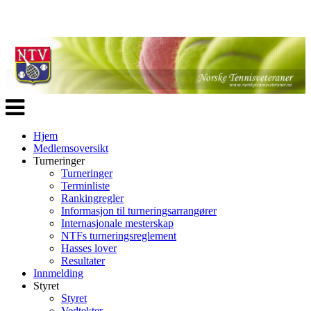
Veksle
navigasjon
Hjem
Medlemsoversikt
Turneringer
Turneringer
Terminliste
Rankingregler
Informasjon til turneringsarrangører
Internasjonale mesterskap
NTFs turneringsreglement
Hasses lover
Resultater
Innmelding
Styret
Styret
Vedtekter