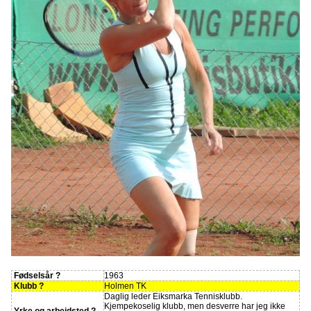
Fødselsår ?
1963
Klubb ?
Holmen TK
Daglig leder Eiksmarka Tennisklubb.
Kjempekoselig klubb, men desverre har jeg ikke
Yrke og arbeidsted ?