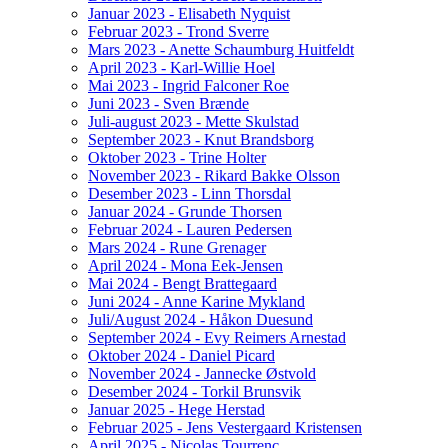
Januar 2023 - Elisabeth Nyquist
Februar 2023 - Trond Sverre
Mars 2023 - Anette Schaumburg Huitfeldt
April 2023 - Karl-Willie Hoel
Mai 2023 - Ingrid Falconer Roe
Juni 2023 - Sven Brænde
Juli-august 2023 - Mette Skulstad
September 2023 - Knut Brandsborg
Oktober 2023 - Trine Holter
November 2023 - Rikard Bakke Olsson
Desember 2023 - Linn Thorsdal
Januar 2024 - Grunde Thorsen
Februar 2024 - Lauren Pedersen
Mars 2024 - Rune Grenager
April 2024 - Mona Eek-Jensen
Mai 2024 - Bengt Brattegaard
Juni 2024 - Anne Karine Mykland
Juli/August 2024 - Håkon Duesund
September 2024 - Evy Reimers Arnestad
Oktober 2024 - Daniel Picard
November 2024 - Jannecke Østvold
Desember 2024 - Torkil Brunsvik
Januar 2025 - Hege Herstad
Februar 2025 - Jens Vestergaard Kristensen
April 2025 - Nicolas Tourrenc