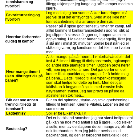
tennisbanen og
tillegg utkjemper jeg lange og tøffe kamper med min
hvorfor?
kjære.
I og med at jeg har vunnet Asker-turneringen, må
Favoritturnering og
jeg vel si at det er favoritten. Synd at de ikke har
hvorfor?
funnet anledning til å arrangere den i år.
Passer på å spise godt senest 2 timer før kamp. Må
alltid komme til konkurransestedet i god tid, slik at
jeg slipper å stresse. Jogger og hopper tau som
Hvordan forbereder
oppvarming. Hvis det er baner tilgjengelig, liker jeg
du deg til kamp?
å slå inn i minst 30 minutter. Spiller best når jeg er
skikkelig varm, og kondisen er det ikke noe i veien
med.
Altfor mange, påstår noen... I vinterhalvåret blir det
fast 4-5 timer, i tillegg til divisjonstennis, lagkamper
og andre ikke planlagte timer. Kroppen protesterer
vilt, men jeg nekter å høre. Det går derfor en del
Hvor mange timer i
kroner til akupunktør og naprapat for å holde meg
uken tilbringer du på
på bena... Dette i tillegg til alle typer kosttilskudd
banen?
som skal hjelpe for dette og hint.. Men det går
faktisk an å begynne å spille med venstre hvis
høyrearmen svikter. Jeg har prøvd en påske da
abstinensen tok meg...
Blir det noe annen
Blir en del spinning, styrke- og smidighetstrening i
trening i tillegg til
tillegg til tennisen. Gjerne Pilates. Løper en del om
tennisen?
sommeren.
Lagtennis?
Spiller for Eiksmarka TK
Det er backhand-smashen jeg har størst treffprosent
på (kan ha noe med antall slag å gjøre...), og elsker
å sette, men av de slagene det er mange av, blir det
Beste slag?
nok forehanden. Men jeg jobber bevisst med
backhanden, og den er forbedret betraktelig i det