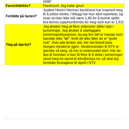
siste!
Favorittdekke?
Hardcourt. Jeg hater grus!
Justine Henin! Hennes backhand har inspirert meg
til å jobbe ekstra. I tillegg har hun stort repertoar, og
Forbilde på banen?
viser at man ikke må være 1,80 for å kunne spille
bra tennis (oppmuntrende for meg som kun er 1,63)
Jeg ønsker meg at flere veteraner stiller opp i
turneringer. Jeg ønsker å ufarliggjøre
turneringssituasjoner, da jeg tror det er mange som
kanskje ikke "tør", fordi de ikke føler de er "gode
nok". Hvis alle tenker slik, blir det tilslutt bare
Ting på hjertet?
Norges-mesterne igjen. Medlemslisten til NTV er
ganske så lang, så her er potensialet stort. Har du
tips til hvordan vi kan få flere til å delta i turneringer,
send meg en epost til elin@emas.no, så skal jeg
formidle forslagene til styret i NTV.