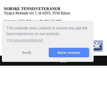
NORSKE TENNISVETERANER
Trygve Reistads vei 7, H-0203, 3530 Røyse
Sekretær: Elin Nilssen, tlf. 901 53 000
E-post:
elin@norsketennisveteraner.no
This website uses cookies to ensure you get the
best experience on our website.
Personvernerklæring
Avslå
Allow cookies
Powered by:
Bloc
© 2022 Norske Tennisveteraner