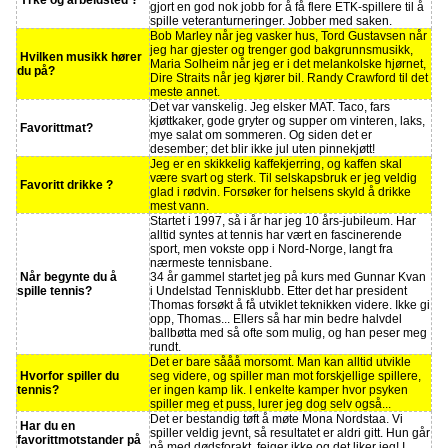
gjort en god nok jobb for å få flere ETK-spillere til å
spille veteranturneringer. Jobber med saken.
Bob Marley når jeg vasker hus, Tord Gustavsen når
jeg har gjester og trenger god bakgrunnsmusikk,
Hvilken musikk hører
Maria Solheim når jeg er i det melankolske hjørnet,
du på?
Dire Straits når jeg kjører bil. Randy Crawford til det
meste annet.
Det var vanskelig. Jeg elsker MAT. Taco, fars
kjøttkaker, gode gryter og supper om vinteren, laks,
Favorittmat?
mye salat om sommeren. Og siden det er
desember; det blir ikke jul uten pinnekjøtt!
Jeg er en skikkelig kaffekjerring, og kaffen skal
være svart og sterk. Til selskapsbruk er jeg veldig
Favoritt drikke ?
glad i rødvin. Forsøker for helsens skyld å drikke
mest vann.
Startet i 1997, så i år har jeg 10 års-jubileum. Har
alltid syntes at tennis har vært en fascinerende
sport, men vokste opp i Nord-Norge, langt fra
nærmeste tennisbane.
Når begynte du å
34 år gammel startet jeg på kurs med Gunnar Kvan
spille tennis?
i Undelstad Tennisklubb. Etter det har president
Thomas forsøkt å få utviklet teknikken videre. Ikke gi
opp, Thomas... Ellers så har min bedre halvdel
ballbøtta med så ofte som mulig, og han peser meg
rundt.
Det er bare sååå morsomt. Man kan alltid utvikle
Hvorfor spiller du
seg videre, og spiller man mot forskjellige spillere,
tennis?
er ingen kamp lik. I enkelte kamper hvor psyken
spiller meg et puss, lurer jeg dog selv også...
Det er bestandig tøft å møte Mona Nordstaa. Vi
Har du en
spiller veldig jevnt, så resultatet er aldri gitt. Hun går
favorittmotstander på
på med dødsforakt, feiger ikke og det liker jeg! I