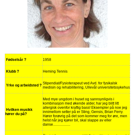
Fødselsår ?
1958
Klubb ?
Heming Tennis
Stipendiat/Fysioterapeut ved Avd. for fysikalsk
Yrke og arbeidsted ?
medisin og rehabilitering, Ullevål universitetssykehus
Med mye ungdom i huset og sannsynligvis i
kombinasjon med økende alder, har jeg blitt litt
allergisk ovenfor kraftig bass! Eksempler på noe jeg
Hvilken musikk
innimellom setter på er Sting, Gensis, Brian Ferry.
hører du på?
Hører forøvrig på det som kommer meg for øre, men
helst når jeg kjører bil, skal slappe av eller
danse...................