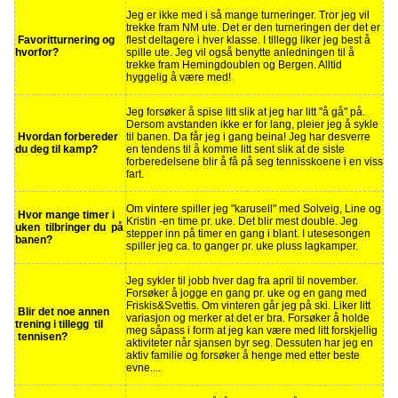
Jeg er ikke med i så mange turneringer. Tror jeg vil
trekke fram NM ute. Det er den turneringen der det er
Favoritturnering og
flest deltagere i hver klasse. I tillegg liker jeg best å
hvorfor?
spille ute. Jeg vil også benytte anledningen til å
trekke fram Hemingdoublen og Bergen. Alltid
hyggelig å være med!
Jeg forsøker å spise litt slik at jeg har litt "å gå" på.
Dersom avstanden ikke er for lang, pleier jeg å sykle
Hvordan forbereder
til banen. Da får jeg i gang beina! Jeg har desverre
du deg til kamp?
en tendens til å komme litt sent slik at de siste
forberedelsene blir å få på seg tennisskoene i en viss
fart.
Om vintere spiller jeg "karusell" med Solveig, Line og
Hvor mange timer i
Kristin -en time pr. uke. Det blir mest double. Jeg
uken tilbringer du på
stepper inn på timer en gang i blant. I utesesongen
banen?
spiller jeg ca. to ganger pr. uke pluss lagkamper.
Jeg sykler til jobb hver dag fra april til november.
Forsøker å jogge en gang pr. uke og en gang med
Friskis&Svettis. Om vinteren går jeg på ski. Liker litt
Blir det noe annen
variasjon og merker at det er bra. Forsøker å holde
trening i tillegg til
meg såpass i form at jeg kan være med litt forskjellig
tennisen?
aktiviteter når sjansen byr seg. Dessuten har jeg en
aktiv familie og forsøker å henge med etter beste
evne....