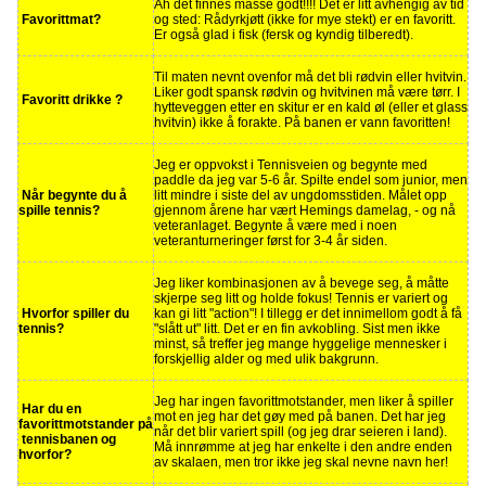
Åh det finnes masse godt!!!! Det er litt avhengig av tid
Favorittmat?
og sted: Rådyrkjøtt (ikke for mye stekt) er en favoritt.
Er også glad i fisk (fersk og kyndig tilberedt).
Til maten nevnt ovenfor må det bli rødvin eller hvitvin.
Liker godt spansk rødvin og hvitvinen må være tørr. I
Favoritt drikke ?
hytteveggen etter en skitur er en kald øl (eller et glass
hvitvin) ikke å forakte. På banen er vann favoritten!
Jeg er oppvokst i Tennisveien og begynte med
paddle da jeg var 5-6 år. Spilte endel som junior, men
Når begynte du å
litt mindre i siste del av ungdomsstiden. Målet opp
spille tennis?
gjennom årene har vært Hemings damelag, - og nå
veteranlaget. Begynte å være med i noen
veteranturneringer først for 3-4 år siden.
Jeg liker kombinasjonen av å bevege seg, å måtte
skjerpe seg litt og holde fokus! Tennis er variert og
Hvorfor spiller du
kan gi litt "action"! I tillegg er det innimellom godt å få
tennis?
"slått ut" litt. Det er en fin avkobling. Sist men ikke
minst, så treffer jeg mange hyggelige mennesker i
forskjellig alder og med ulik bakgrunn.
Jeg har ingen favorittmotstander, men liker å spiller
Har du en
mot en jeg har det gøy med på banen. Det har jeg
favorittmotstander på
når det blir variert spill (og jeg drar seieren i land).
tennisbanen og
Må innrømme at jeg har enkelte i den andre enden
hvorfor?
av skalaen, men tror ikke jeg skal nevne navn her!