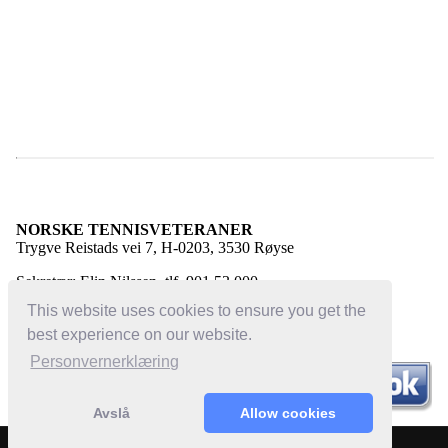
NORSKE TENNISVETERANER
Trygve Reistads vei 7, H-0203, 3530 Røyse
Sekretær: Elin Nilssen, tlf. 901 53 000
E-post:
elin@norsketennisveteraner.no
This website uses cookies to ensure you get the
best experience on our website.
Personvernerklæring
Avslå
Allow cookies
Powered by:
Bloc