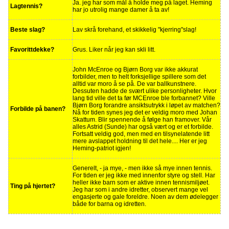
Ja. jeg har som mål å holde meg på laget. Heming
Lagtennis?
har jo utrolig mange damer å ta av!
Beste slag?
Lav skrå forehand, et skikkelig "kjerring"slag!
Favorittdekke?
Grus. Liker når jeg kan skli litt.
John McEnroe og Bjørn Borg var ikke akkurat
forbilder, men to helt forksjellige spillere som det
alltid var moro å se på. De var ballkunstnere.
Dessuten hadde de svært ulike personligheter. Hvor
lang tid ville det ta før MCEnroe ble forbannet? Ville
Bjørn Borg forandre ansiktsutrykk i løpet av matchen?
Forbilde på banen?
Nå for tiden synes jeg det er veldig moro med Johan
Skattum. Blir spennende å følge han framover. Vår
alles Astrid (Sunde) har også vært og er et forbilde.
Fortsatt veldig god, men med en tilsynelatende litt
mere avslappet holdning til det hele.... Her er jeg
Heming-patriot igjen!
Generelt, - ja mye, - men ikke så mye innen tennis.
For tiden er jeg ikke med innenfor styre og stell. Har
heller ikke barn som er aktive innen tennismiljøet.
Ting på hjertet?
Jeg har som i andre idretter, observert mange vel
engasjerte og gale foreldre. Noen av dem ødelegger
både for barna og idretten.