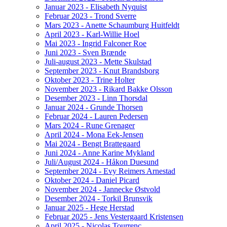
Januar 2023 - Elisabeth Nyquist
Februar 2023 - Trond Sverre
Mars 2023 - Anette Schaumburg Huitfeldt
April 2023 - Karl-Willie Hoel
Mai 2023 - Ingrid Falconer Roe
Juni 2023 - Sven Brænde
Juli-august 2023 - Mette Skulstad
September 2023 - Knut Brandsborg
Oktober 2023 - Trine Holter
November 2023 - Rikard Bakke Olsson
Desember 2023 - Linn Thorsdal
Januar 2024 - Grunde Thorsen
Februar 2024 - Lauren Pedersen
Mars 2024 - Rune Grenager
April 2024 - Mona Eek-Jensen
Mai 2024 - Bengt Brattegaard
Juni 2024 - Anne Karine Mykland
Juli/August 2024 - Håkon Duesund
September 2024 - Evy Reimers Arnestad
Oktober 2024 - Daniel Picard
November 2024 - Jannecke Østvold
Desember 2024 - Torkil Brunsvik
Januar 2025 - Hege Herstad
Februar 2025 - Jens Vestergaard Kristensen
April 2025 - Nicolas Tourrenc