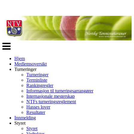
Veksle
navigasjon
Hjem
Medlemsoversikt
Turneringer
Turneringer
Terminliste
Rankingregler
Informasjon til turneringsarrangører
Internasjonale mesterskap
NTFs turneringsreglement
Hasses lover
Resultater
Innmelding
Styret
Styret
Vedtekter