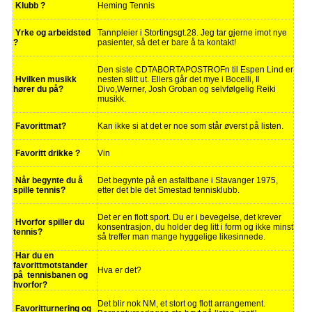
Klubb ?
Heming Tennis
Yrke og arbeidsted
Tannpleier i Stortingsgt.28. Jeg tar gjerne imot nye
?
pasienter, så det er bare å ta kontakt!
Den siste CDTABORTAPOSTROFn til Espen Lind er
Hvilken musikk
nesten slitt ut. Ellers går det mye i Bocelli, Il
hører du på?
Divo,Werner, Josh Groban og selvfølgelig Reiki
musikk.
Favorittmat?
Kan ikke si at det er noe som står øverst på listen.
Favoritt drikke ?
Vin
Når begynte du å
Det begynte på en asfaltbane i Stavanger 1975,
spille tennis?
etter det ble det Smestad tennisklubb.
Det er en flott sport. Du er i bevegelse, det krever
Hvorfor spiller du
konsentrasjon, du holder deg litt i form og ikke minst
tennis?
så treffer man mange hyggelige likesinnede.
Har du en
favorittmotstander
Hva er det?
på tennisbanen og
hvorfor?
Det blir nok NM, et stort og flott arrangement.
Favoritturnering og