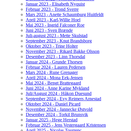
Januar 2023 - Elisabeth Nyquist
Februar 2023 - Trond Sverre
Mars 2023 - Anette Schaumburg Huitfeldt
April 2023 - Karl-Willie Hoel
Mai 2023 - Ingrid Falconer Roe
Juni 2023 - Sven Brænde
Juli-august 2023 - Mette Skulstad
September 2023 - Knut Brandsborg
Oktober 2023 - Trine Holter
November 2023 - Rikard Bakke Olsson
Desember 2023 - Linn Thorsdal
Januar 2024 - Grunde Thorsen
Februar 2024 - Lauren Pedersen
Mars 2024 - Rune Grenager
April 2024 - Mona Eek-Jensen
Mai 2024 - Bengt Brattegaard
Juni 2024 - Anne Karine Mykland
Juli/August 2024 - Håkon Duesund
September 2024 - Evy Reimers Arnestad
Oktober 2024 - Daniel Picard
November 2024 - Jannecke Østvold
Desember 2024 - Torkil Brunsvik
Januar 2025 - Hege Herstad
Februar 2025 - Jens Vestergaard Kristensen
April 2025 - Nicolas Tourrenc