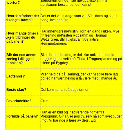
Bergenturneringen sto høyt på listen, inntil
hvorfor?
pelskåpen forsvant under kamp!
Hvordan forbereder
Det er det vel mange som vet. Vin, dans og sent i
du deg til kamp?
seng, kvelden før.
Har innendørs m/Kristin Horn en gang i uken. Mye
Hvor mange timer i
fin trening m/Kirsten Robsahm og Thomas
uken tilbringer du
Wettergren. Blir litt ekstra m/de aktive
på banen?
Hemingdamene.
Blir det noe annen
Skal formen holdes, er det ikke nok med tennis.
trening i tillegg til
Legger igjen svette på Elixia, i Frognerparken og på
tennisen?
stiene på Bygdøy.
Vi er heldige på Heming, der kan vi stille flere lag
Lagtennis?
og jeg har vært heldig å få være med i mange år.
Beste slag?
Det kommer an på dagsformen.
Favorittdekke?
Grus
Han er en blid og inspirerende fighter fra
Forbilde på banen?
Porsgrunn. Gir alt, er positiv, selv nå som livet butter
imot. Vi har noe å lære av deg , Eigil.