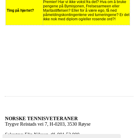
Premier! Har vi ikke vokst fra det? Hva om å bruke
pengene på Bymisjonen, Frelsesarmeen eller
Ting på hjertet?
Maritastiftelsen? Eller for å være ego, få ned
påmeldingskontingentene ved turneringene? Er det
ikke nok med diplom og/eller rosende ord?!
NORSKE TENNISVETERANER
Trygve Reistads vei 7, H-0203, 3530 Røyse
Sekretær: Elin Nilssen, tlf. 901 53 000