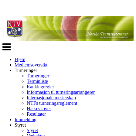
Veksle
navigasjon
Hjem
Medlemsoversikt
Turneringer
Turneringer
Terminliste
Rankingregler
Informasjon til turneringsarrangører
Internasjonale mesterskap
NTFs turneringsreglement
Hasses lover
Resultater
Innmelding
Styret
Styret
Vedtekter