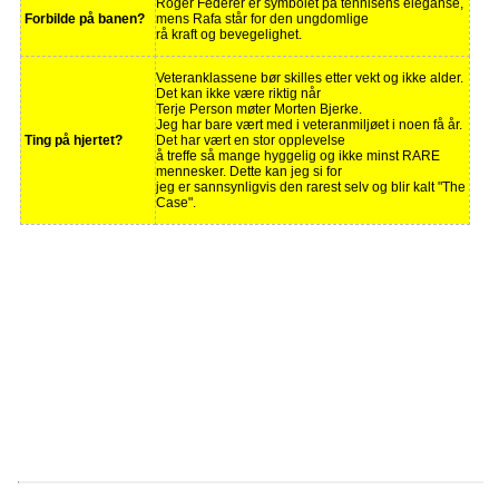
Roger Federer er symbolet på tennisens eleganse,
Forbilde på banen?
mens Rafa står for den ungdomlige
rå kraft og bevegelighet.
Veteranklassene bør skilles etter vekt og ikke alder.
Det kan ikke være riktig når
Terje Person møter Morten Bjerke.
Jeg har bare vært med i veteranmiljøet i noen få år.
Ting på hjertet?
Det har vært en stor opplevelse
å treffe så mange hyggelig og ikke minst RARE
mennesker. Dette kan jeg si for
jeg er sannsynligvis den rarest selv og blir kalt "The
Case".