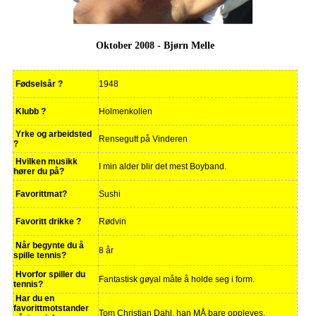
Oktober 2008 - Bjørn Melle
Fødselsår ?
1948
Klubb ?
Holmenkollen
Yrke og arbeidsted
Rensegutt på Vinderen
?
Hvilken musikk
I min alder blir det mest Boyband.
hører du på?
Favorittmat?
Sushi
Favoritt drikke ?
Rødvin
Når begynte du å
8 år
spille tennis?
Hvorfor spiller du
Fantastisk gøyal måte å holde seg i form.
tennis?
Har du en
favorittmotstander
Tom Christian Dahl, han MÅ bare oppleves.