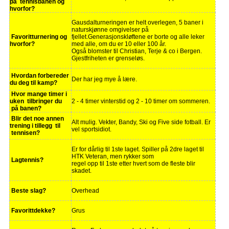
på tennisbanen og
hvorfor?
Gausdalturneringen er helt overlegen, 5 baner i
naturskjønne omgivelser på
Favoritturnering og
fjellet.Generasjonskløftene er borte og alle leker
hvorfor?
med alle, om du er 10 eller 100 år.
Også blomster til Christian, Terje & co i Bergen.
Gjestfriheten er grenseløs.
Hvordan forbereder
Der har jeg mye å lære.
du deg til kamp?
Hvor mange timer i
uken tilbringer du
2 - 4 timer vinterstid og 2 - 10 timer om sommeren.
på banen?
Blir det noe annen
Alt mulig. Vekter, Bandy, Ski og Five side fotball. Er
trening i tillegg til
vel sportsidiot.
tennisen?
Er for dårlig til 1ste laget. Spiller på 2dre laget til
HTK Veteran, men rykker som
Lagtennis?
regel opp til 1ste etter hvert som de fleste blir
skadet.
Beste slag?
Overhead
Favorittdekke?
Grus