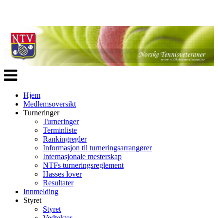
Veksle
navigasjon
Hjem
Medlemsoversikt
Turneringer
Turneringer
Terminliste
Rankingregler
Informasjon til turneringsarrangører
Internasjonale mesterskap
NTFs turneringsreglement
Hasses lover
Resultater
Innmelding
Styret
Styret
Vedtekter