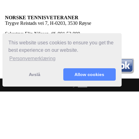
NORSKE TENNISVETERANER
Trygve Reistads vei 7, H-0203, 3530 Røyse
Sekretær: Elin Nilssen, tlf. 901 53 000
E-post:
elin@norsketennisveteraner.no
This website uses cookies to ensure you get the
best experience on our website.
Personvernerklæring
Avslå
Allow cookies
Powered by:
Bloc
© 2022 Norske Tennisveteraner