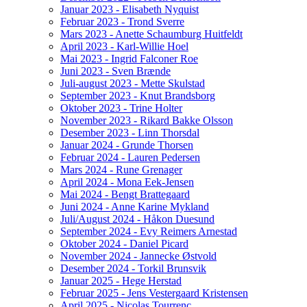
Januar 2023 - Elisabeth Nyquist
Februar 2023 - Trond Sverre
Mars 2023 - Anette Schaumburg Huitfeldt
April 2023 - Karl-Willie Hoel
Mai 2023 - Ingrid Falconer Roe
Juni 2023 - Sven Brænde
Juli-august 2023 - Mette Skulstad
September 2023 - Knut Brandsborg
Oktober 2023 - Trine Holter
November 2023 - Rikard Bakke Olsson
Desember 2023 - Linn Thorsdal
Januar 2024 - Grunde Thorsen
Februar 2024 - Lauren Pedersen
Mars 2024 - Rune Grenager
April 2024 - Mona Eek-Jensen
Mai 2024 - Bengt Brattegaard
Juni 2024 - Anne Karine Mykland
Juli/August 2024 - Håkon Duesund
September 2024 - Evy Reimers Arnestad
Oktober 2024 - Daniel Picard
November 2024 - Jannecke Østvold
Desember 2024 - Torkil Brunsvik
Januar 2025 - Hege Herstad
Februar 2025 - Jens Vestergaard Kristensen
April 2025 - Nicolas Tourrenc