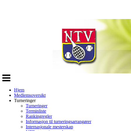
Veksle
navigasjon
Hjem
Medlemsoversikt
Turneringer
Turneringer
Terminliste
Rankingregler
Informasjon til turneringsarrangører
Internasjonale mesterskap