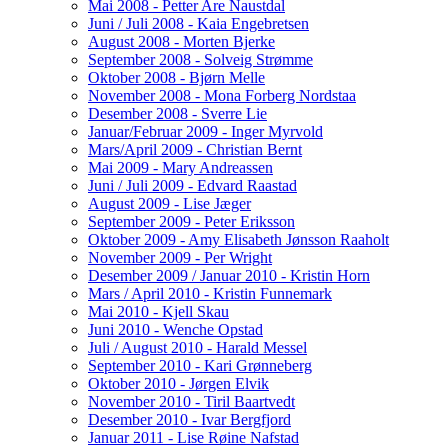
Mai 2008 - Petter Are Naustdal
Juni / Juli 2008 - Kaia Engebretsen
August 2008 - Morten Bjerke
September 2008 - Solveig Strømme
Oktober 2008 - Bjørn Melle
November 2008 - Mona Forberg Nordstaa
Desember 2008 - Sverre Lie
Januar/Februar 2009 - Inger Myrvold
Mars/April 2009 - Christian Bernt
Mai 2009 - Mary Andreassen
Juni / Juli 2009 - Edvard Raastad
August 2009 - Lise Jæger
September 2009 - Peter Eriksson
Oktober 2009 - Amy Elisabeth Jønsson Raaholt
November 2009 - Per Wright
Desember 2009 / Januar 2010 - Kristin Horn
Mars / April 2010 - Kristin Funnemark
Mai 2010 - Kjell Skau
Juni 2010 - Wenche Opstad
Juli / August 2010 - Harald Messel
September 2010 - Kari Grønneberg
Oktober 2010 - Jørgen Elvik
November 2010 - Tiril Baartvedt
Desember 2010 - Ivar Bergfjord
Januar 2011 - Lise Røine Nafstad