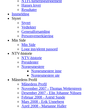
NTFs turneringsreglement
Hasses lover
Resultater
Innmelding
Styret
Styret
Vedtekter
Generalforsamling
Personvernerklæring
Min Side
Min Side
Logg inn/glemt passord
NTV-historie
NTV-historie
Presidenter
Norgesmestere
Norgesmestere inne
Norgesmestere ute
Månedens Profil
Månedens Profil
November 2007 - Thomas Wettergreen
Desember 2007 - Elin Johanne Nilssen
Februar 2008 - Astrid Sunde
Mars 2008 - Erik Unneberg
April 2008 - Marianne Haller