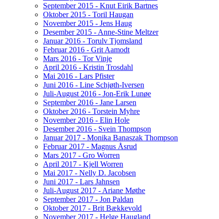
September 2015 - Knut Eirik Bartnes
Oktober 2015 - Toril Haugan
November 2015 - Jens Haug
Desember 2015 - Anne-Stine Meltzer
Januar 2016 - Torulv Tjomsland
Februar 2016 - Grit Aamodt
Mars 2016 - Tor Vinje
April 2016 - Kristin Trosdahl
Mai 2016 - Lars Pfister
Juni 2016 - Line Schjøth-Iversen
Juli-August 2016 - Jon-Erik Lunøe
September 2016 - Jane Larsen
Oktober 2016 - Torstein Myhre
November 2016 - Elin Hole
Desember 2016 - Svein Thompson
Januar 2017 - Monika Banaszak Thompson
Februar 2017 - Magnus Åsrud
Mars 2017 - Gro Worren
April 2017 - Kjell Worren
Mai 2017 - Nelly D. Jacobsen
Juni 2017 - Lars Jahnsen
Juli-August 2017 - Ariane Møthe
September 2017 - Jon Paldan
Oktober 2017 - Brit Bækkevold
November 2017 - Helge Haugland