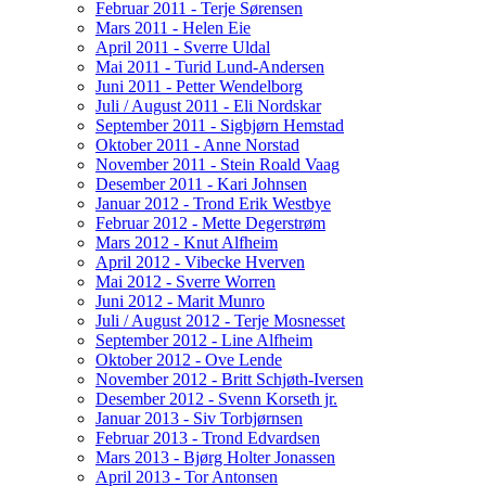
Februar 2011 - Terje Sørensen
Mars 2011 - Helen Eie
April 2011 - Sverre Uldal
Mai 2011 - Turid Lund-Andersen
Juni 2011 - Petter Wendelborg
Juli / August 2011 - Eli Nordskar
September 2011 - Sigbjørn Hemstad
Oktober 2011 - Anne Norstad
November 2011 - Stein Roald Vaag
Desember 2011 - Kari Johnsen
Januar 2012 - Trond Erik Westbye
Februar 2012 - Mette Degerstrøm
Mars 2012 - Knut Alfheim
April 2012 - Vibecke Hverven
Mai 2012 - Sverre Worren
Juni 2012 - Marit Munro
Juli / August 2012 - Terje Mosnesset
September 2012 - Line Alfheim
Oktober 2012 - Ove Lende
November 2012 - Britt Schjøth-Iversen
Desember 2012 - Svenn Korseth jr.
Januar 2013 - Siv Torbjørnsen
Februar 2013 - Trond Edvardsen
Mars 2013 - Bjørg Holter Jonassen
April 2013 - Tor Antonsen