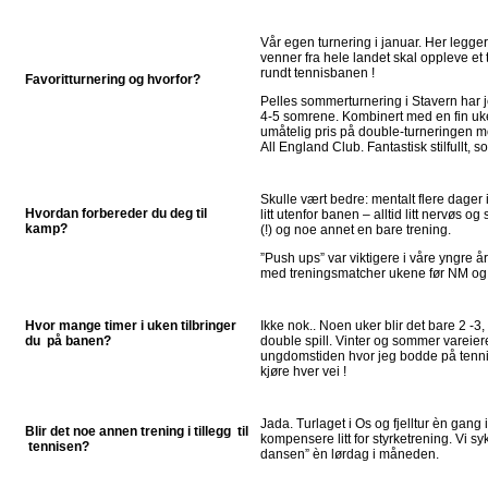
Vår egen turnering i januar. Her legger 
venner fra hele landet skal oppleve et t
rundt tennisbanen !
Favoritturnering og hvorfor?
Pelles sommerturnering i Stavern har j
4-5 somrene. Kombinert med en fin ukes 
umåtelig pris på double-turneringen m
All England Club. Fantastisk stilfullt, s
Skulle vært bedre: mentalt flere dager 
Hvordan forbereder du deg til
litt utenfor banen – alltid litt nervøs og
kamp?
(!) og noe annet en bare trening.
”Push ups” var viktigere i våre yngre år 
med treningsmatcher ukene før NM og a
Hvor mange timer i uken tilbringer
Ikke nok.. Noen uker blir det bare 2 -3,
du på banen?
double spill. Vinter og sommer vareierer
ungdomstiden hvor jeg bodde på tenni
kjøre hver vei !
Jada. Turlaget i Os og fjelltur èn gang 
Blir det noe annen trening i tillegg til
kompensere litt for styrketrening. Vi syk
tennisen?
dansen” èn lørdag i måneden.