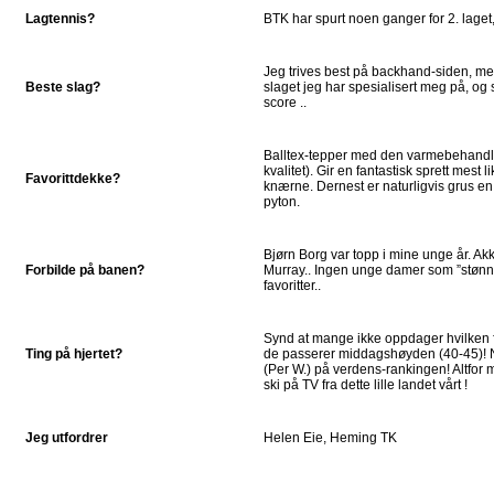
Lagtennis?
BTK har spurt noen ganger for 2. laget,
Jeg trives best på backhand-siden, men 
Beste slag?
slaget jeg har spesialisert meg på, og 
score ..
Balltex-tepper med den varmebehandl
kvalitet). Gir en fantastisk sprett mest
Favorittdekke?
knærne. Dernest er naturligvis grus en s
pyton.
Bjørn Borg var topp i mine unge år. Ak
Forbilde på banen?
Murray.. Ingen unge damer som ”stønne
favoritter..
Synd at mange ikke oppdager hvilken fa
Ting på hjertet?
de passerer middagshøyden (40-45)! No
(Per W.) på verdens-rankingen! Altfor 
ski på TV fra dette lille landet vårt !
Jeg utfordrer
Helen Eie, Heming TK