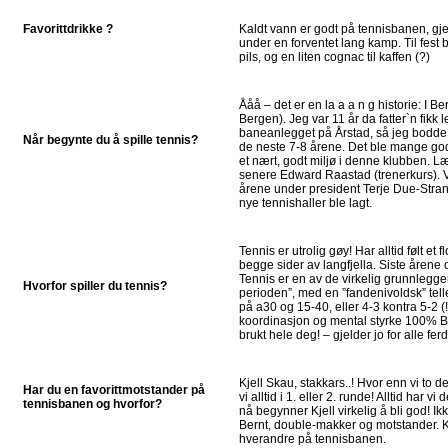
Favorittdrikke ?
Kaldt vann er godt på tennisbanen, gje
under en forventet lang kamp. Til fest bl
pils, og en liten cognac til kaffen (?)
Ååå – det er en la a a n g historie: I B
Bergen). Jeg var 11 år da fatter`n fikk 
baneanlegget på Årstad, så jeg bodde 
Når begynte du å spille tennis?
de neste 7-8 årene. Det ble mange go
et nært, godt miljø i denne klubben. L
senere Edward Raastad (trenerkurs). V
årene under president Terje Due-Stra
nye tennishaller ble lagt.
Tennis er utrolig gøy! Har alltid følt et 
begge sider av langfjella. Siste årene
Tennis er en av de virkelig grunnlegge
Hvorfor spiller du tennis?
perioden”, med en ”fandenivoldsk” tell
på a30 og 15-40, eller 4-3 kontra 5-2 (!
koordinasjon og mental styrke 100% Bå
brukt hele deg! – gjelder jo for alle fer
Kjell Skau, stakkars..! Hvor enn vi to 
Har du en favorittmotstander på
vi alltid i 1. eller 2. runde! Alltid har 
tennisbanen og hvorfor?
nå begynner Kjell virkelig å bli god! I
Bernt, double-makker og motstander. 
hverandre på tennisbanen.