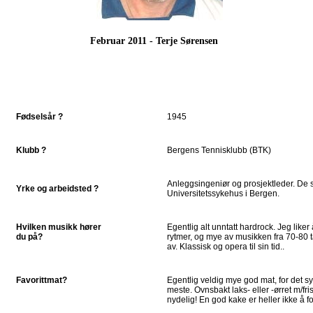
Februar 2011 - Terje Sørensen
Fødselsår ?
1945
Klubb ?
Bergens Tennisklubb (BTK)
Anleggsingeniør og prosjektleder. De
Yrke og arbeidsted ?
Universitetssykehus i Bergen.
Hvilken musikk hører
Egentlig alt unntatt hardrock. Jeg liker
du på?
rytmer, og mye av musikken fra 70-80 t
av. Klassisk og opera til sin tid..
Favorittmat?
Egentlig veldig mye god mat, for det sy
meste. Ovnsbakt laks- eller -ørret m/
nydelig! En god kake er heller ikke å fo