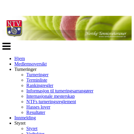
Veksle
navigasjon
Hjem
Medlemsoversikt
Turneringer
Turneringer
Terminliste
Rankingregler
Informasjon til turneringsarrangører
Internasjonale mesterskap
NTFs turneringsreglement
Hasses lover
Resultater
Innmelding
Styret
Styret
Vedtekter