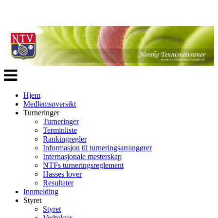
Veksle
navigasjon
Hjem
Medlemsoversikt
Turneringer
Turneringer
Terminliste
Rankingregler
Informasjon til turneringsarrangører
Internasjonale mesterskap
NTFs turneringsreglement
Hasses lover
Resultater
Innmelding
Styret
Styret
Vedtekter