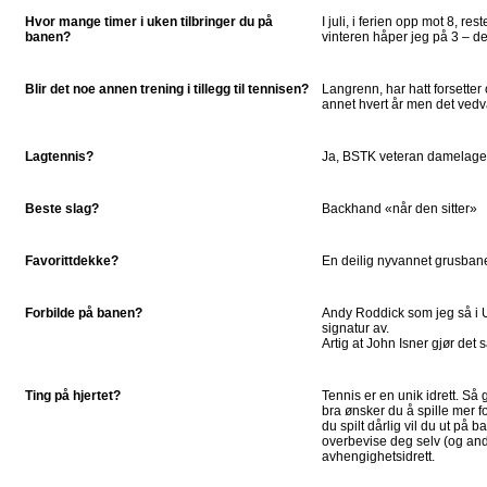
Hvor mange timer i uken tilbringer du på
I juli, i ferien opp mot 8, r
banen?
vinteren håper jeg på 3 – de
Blir det noe annen trening i tillegg til tennisen?
Langrenn, har hatt forsetter 
annet hvert år men det vedva
Lagtennis?
Ja, BSTK veteran damelaget 
Beste slag?
Backhand «når den sitter»
Favorittdekke?
En deilig nyvannet grusban
Forbilde på banen?
Andy Roddick som jeg så i 
signatur av.
Artig at John Isner gjør det s
Ting på hjertet?
Tennis er en unik idrett. Så 
bra ønsker du å spille mer f
du spilt dårlig vil du ut på 
overbevise deg selv (og and
avhengighetsidrett.