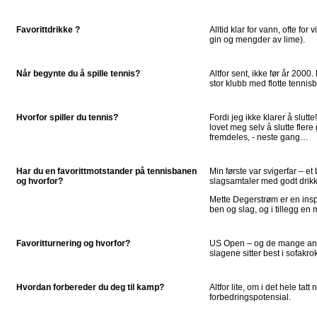
Favorittdrikke ?
Alltid klar for vann, ofte for
gin og mengder av lime).
Når begynte du å spille tennis?
Altfor sent, ikke før år 2000.
stor klubb med flotte tennis
Hvorfor spiller du tennis?
Fordi jeg ikke klarer å slutt
lovet meg selv å slutte fler
fremdeles, - neste gang…
Har du en favorittmotstander på tennisbanen
Min første var svigerfar – e
og hvorfor?
slagsamtaler med godt drikk
Mette Degerstrøm er en insp
ben og slag, og i tillegg en
Favoritturnering og hvorfor?
US Open – og de mange andr
slagene sitter best i sofakro
Hvordan forbereder du deg til kamp?
Altfor lite, om i det hele tatt 
forbedringspotensial.