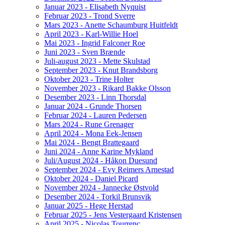
Januar 2023 - Elisabeth Nyquist
Februar 2023 - Trond Sverre
Mars 2023 - Anette Schaumburg Huitfeldt
April 2023 - Karl-Willie Hoel
Mai 2023 - Ingrid Falconer Roe
Juni 2023 - Sven Brænde
Juli-august 2023 - Mette Skulstad
September 2023 - Knut Brandsborg
Oktober 2023 - Trine Holter
November 2023 - Rikard Bakke Olsson
Desember 2023 - Linn Thorsdal
Januar 2024 - Grunde Thorsen
Februar 2024 - Lauren Pedersen
Mars 2024 - Rune Grenager
April 2024 - Mona Eek-Jensen
Mai 2024 - Bengt Brattegaard
Juni 2024 - Anne Karine Mykland
Juli/August 2024 - Håkon Duesund
September 2024 - Evy Reimers Arnestad
Oktober 2024 - Daniel Picard
November 2024 - Jannecke Østvold
Desember 2024 - Torkil Brunsvik
Januar 2025 - Hege Herstad
Februar 2025 - Jens Vestergaard Kristensen
April 2025 - Nicolas Tourrenc