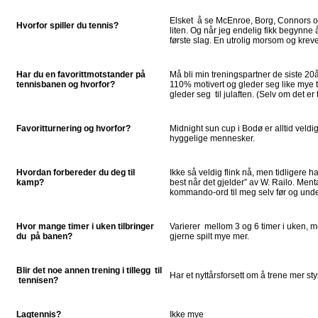
Elsket å se McEnroe, Borg, Connors og
Hvorfor spiller du tennis?
liten. Og når jeg endelig fikk begynne å 
første slag. En utrolig morsom og krev
Har du en favorittmotstander på
Må bli min treningspartner de siste 20
tennisbanen og hvorfor?
110% motivert og gleder seg like mye 
gleder seg til julaften. (Selv om det er 
Favoritturnering og hvorfor?
Midnight sun cup i Bodø er alltid veld
hyggelige mennesker.
Hvordan forbereder du deg til
Ikke så veldig flink nå, men tidligere 
kamp?
best når det gjelder” av W. Railo. Ment
kommando-ord til meg selv før og und
Hvor mange timer i uken tilbringer
Varierer mellom 3 og 6 timer i uken, m
du på banen?
gjerne spilt mye mer.
Blir det noe annen trening i tillegg til
Har et nyttårsforsett om å trene mer st
tennisen?
Lagtennis?
Ikke mye