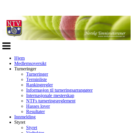
Veksle
navigasjon
Hjem
Medlemsoversikt
Turneringer
Turneringer
Terminliste
Rankingregler
Informasjon til turneringsarrangører
Internasjonale mesterskap
NTFs turneringsreglement
Hasses lover
Resultater
Innmelding
Styret
Styret
Vedtekter