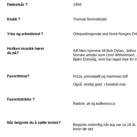
Fødselsår ?
1966
Klubb ?
Tromsø Tennisklubb
Yrke og arbeidsted ?
Ortopediingeniør ved Nord-Norges Or
Hvilken musikk hører
Alt! Men hjemme litt Bob Dylan, Jethr
du på?
Norske artister som Unni Wilhelmsen,
Bjørn Eidsvåg, som har laget mye fin m
Favorittmat?
Pizza, pinnekjøtt og mammas biff.
Også veldig glad i Asiatisk mat.
Favorittdrikke ?
Rødvin, øl og kaffemocca
Når begynte du å spille tennis?
Begynte ordentlig når jeg var ca.18 år, 
ferier før det.