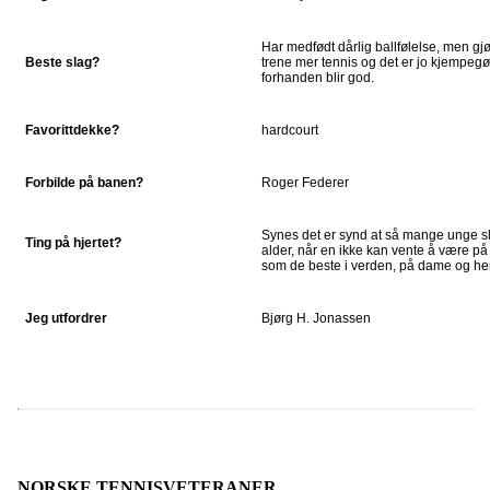
Har medfødt dårlig ballfølelse, men gjø
Beste slag?
trene mer tennis og det er jo kjempegø
forhanden blir god.
Favorittdekke?
hardcourt
Forbilde på banen?
Roger Federer
Synes det er synd at så mange unge slut
Ting på hjertet?
alder, når en ikke kan vente å være på
som de beste i verden, på dame og he
Jeg utfordrer
Bjørg H. Jonassen
NORSKE TENNISVETERANER