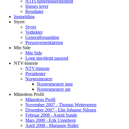
NTFs turneringsreglement
Hasses lover
Resultater
Innmelding
Styret
Styret
Vedtekter
Generalforsamling
Personvernerklæring
Min Side
Min Side
Logg inn/glemt passord
NTV-historie
NTV-historie
Presidenter
Norgesmestere
Norgesmestere inne
Norgesmestere ute
Månedens Profil
Månedens Profil
November 2007 - Thomas Wettergreen
Desember 2007 - Elin Johanne Nilssen
Februar 2008 - Astrid Sunde
Mars 2008 - Erik Unneberg
April 2008 - Marianne Haller