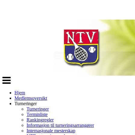
Veksle
navigasjon
Hjem
Medlemsoversikt
Turneringer
Turneringer
Terminliste
Rankingregler
Informasjon til turneringsarrangører
Internasjonale mesterskap