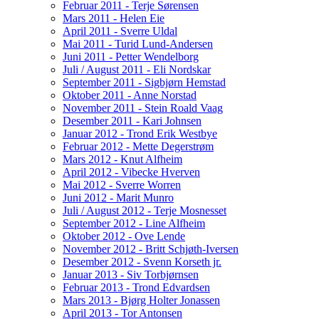
Februar 2011 - Terje Sørensen
Mars 2011 - Helen Eie
April 2011 - Sverre Uldal
Mai 2011 - Turid Lund-Andersen
Juni 2011 - Petter Wendelborg
Juli / August 2011 - Eli Nordskar
September 2011 - Sigbjørn Hemstad
Oktober 2011 - Anne Norstad
November 2011 - Stein Roald Vaag
Desember 2011 - Kari Johnsen
Januar 2012 - Trond Erik Westbye
Februar 2012 - Mette Degerstrøm
Mars 2012 - Knut Alfheim
April 2012 - Vibecke Hverven
Mai 2012 - Sverre Worren
Juni 2012 - Marit Munro
Juli / August 2012 - Terje Mosnesset
September 2012 - Line Alfheim
Oktober 2012 - Ove Lende
November 2012 - Britt Schjøth-Iversen
Desember 2012 - Svenn Korseth jr.
Januar 2013 - Siv Torbjørnsen
Februar 2013 - Trond Edvardsen
Mars 2013 - Bjørg Holter Jonassen
April 2013 - Tor Antonsen