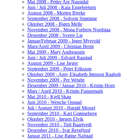
Mai 2008 - Petter Are Naustdal
Juni / Juli 2008 - Kaia Engebretsen
August 2008 - Morten Bjerke
September 2008 - Solveig Strømme
Oktober 2008 - Bjørn Melle
November 2008 - Mona Forberg Nordstaa
Desember 2008 - Sverre Lie
Januar/Februar 2009 - Inger Myrvold
Mars/April 2009 - Christian Bernt
Mai 2009 - Mary Andreassen
Juni / Juli 2009 - Edvard Raastad
August 2009 - Lise Jæger
September 2009 - Peter Eriksson
Oktober 2009 - Amy Elisabeth Jønsson Raaholt
November 2009 - Per Wright
Desember 2009 / Januar 2010 - Kristin Horn
Mars / April 2010 - Kristin Funnemark
Mai 2010 - Kjell Skau
Juni 2010 - Wenche Opstad
Juli / August 2010 - Harald Messel
September 2010 - Kari Grønneberg
Oktober 2010 - Jørgen Elvik
November 2010 - Tiril Baartvedt
Desember 2010 - Ivar Bergfjord
Januar 2011 - Lise Røine Nafstad