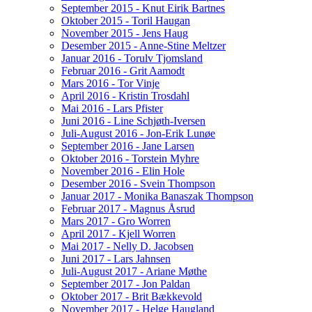
September 2015 - Knut Eirik Bartnes
Oktober 2015 - Toril Haugan
November 2015 - Jens Haug
Desember 2015 - Anne-Stine Meltzer
Januar 2016 - Torulv Tjomsland
Februar 2016 - Grit Aamodt
Mars 2016 - Tor Vinje
April 2016 - Kristin Trosdahl
Mai 2016 - Lars Pfister
Juni 2016 - Line Schjøth-Iversen
Juli-August 2016 - Jon-Erik Lunøe
September 2016 - Jane Larsen
Oktober 2016 - Torstein Myhre
November 2016 - Elin Hole
Desember 2016 - Svein Thompson
Januar 2017 - Monika Banaszak Thompson
Februar 2017 - Magnus Åsrud
Mars 2017 - Gro Worren
April 2017 - Kjell Worren
Mai 2017 - Nelly D. Jacobsen
Juni 2017 - Lars Jahnsen
Juli-August 2017 - Ariane Møthe
September 2017 - Jon Paldan
Oktober 2017 - Brit Bækkevold
November 2017 - Helge Haugland