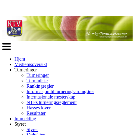
Veksle
navigasjon
Hjem
Medlemsoversikt
Turneringer
Turneringer
Terminliste
Rankingregler
Informasjon til turneringsarrangører
Internasjonale mesterskap
NTFs turneringsreglement
Hasses lover
Resultater
Innmelding
Styret
Styret
Vedtekter