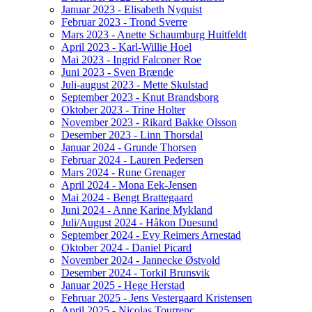
Januar 2023 - Elisabeth Nyquist
Februar 2023 - Trond Sverre
Mars 2023 - Anette Schaumburg Huitfeldt
April 2023 - Karl-Willie Hoel
Mai 2023 - Ingrid Falconer Roe
Juni 2023 - Sven Brænde
Juli-august 2023 - Mette Skulstad
September 2023 - Knut Brandsborg
Oktober 2023 - Trine Holter
November 2023 - Rikard Bakke Olsson
Desember 2023 - Linn Thorsdal
Januar 2024 - Grunde Thorsen
Februar 2024 - Lauren Pedersen
Mars 2024 - Rune Grenager
April 2024 - Mona Eek-Jensen
Mai 2024 - Bengt Brattegaard
Juni 2024 - Anne Karine Mykland
Juli/August 2024 - Håkon Duesund
September 2024 - Evy Reimers Arnestad
Oktober 2024 - Daniel Picard
November 2024 - Jannecke Østvold
Desember 2024 - Torkil Brunsvik
Januar 2025 - Hege Herstad
Februar 2025 - Jens Vestergaard Kristensen
April 2025 - Nicolas Tourrenc