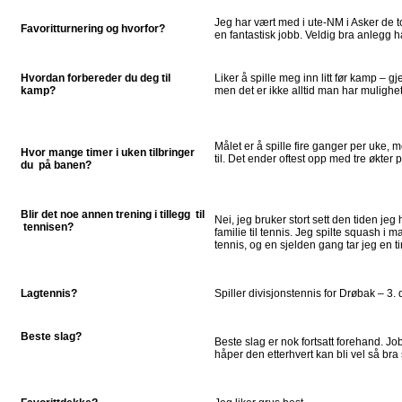
Jeg har vært med i ute-NM i Asker de t
Favoritturnering og hvorfor?
en fantastisk jobb. Veldig bra anlegg 
Hvordan forbereder du deg til
Liker å spille meg inn litt før kamp – gj
kamp?
men det er ikke alltid man har mulighet
Målet er å spille fire ganger per uke, me
Hvor mange timer i uken tilbringer
til. Det ender oftest opp med tre økter p
du på banen?
Blir det noe annen trening i tillegg til
Nei, jeg bruker stort sett den tiden jeg
tennisen?
familie til tennis. Jeg spilte squash i m
tennis, og en sjelden gang tar jeg en 
Lagtennis?
Spiller divisjonstennis for Drøbak – 3. 
Beste slag?
Beste slag er nok fortsatt forehand. 
håper den etterhvert kan bli vel så br