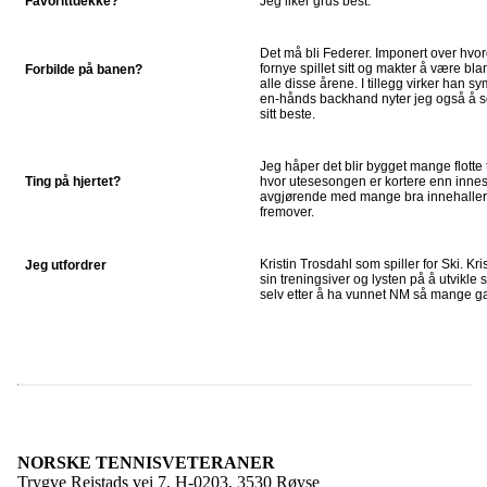
Favorittdekke?
Jeg liker grus best.
Det må bli Federer. Imponert over hvord
fornye spillet sitt og makter å være bla
Forbilde på banen?
alle disse årene. I tillegg virker han s
en-hånds backhand nyter jeg også å s
sitt beste.
Jeg håper det blir bygget mange flotte 
Ting på hjertet?
hvor utesesongen er kortere enn innes
avgjørende med mange bra innehaller 
fremover.
Kristin Trosdahl som spiller for Ski. K
Jeg utfordrer
sin treningsiver og lysten på å utvikle 
selv etter å ha vunnet NM så mange g
NORSKE TENNISVETERANER
Trygve Reistads vei 7, H-0203, 3530 Røyse