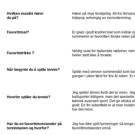
Hvilken musikk hører
Hører på mye forskjellig. Alt fra Nirvana
du på?
listepop avhengig av sinnsstemning.
Favorittmat?
Er glad i godt krydret mat som indisk o
sommeren er favoritten ferske reker på
Veldig svak for italienske rødviner, m
Favorittdrikke ?
heller slett ikke å forakte.
Når begynte du å spille tennis?
Spilte med venner sommerstid som barn.
ganger i uken først for fire år siden. Er 
Jeg spiller tennis fordi det er moro. J
ballsporter tidligere, men det spesielle
Hvorfor spiller du tennis?
teknisk avansert sport. Det gir ekstra u
godt. En fin sideeffekt er at man hold
har det moro.
Har du en favorittmotstander på
Jeg har ikke spilt turneringer så lenge 
tennisbanen og hvorfor?
favorittmotstander ennå.