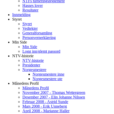
NTFs turneringsreglement
Hasses lover
Resultater
Innmelding
Styret
Styret
Vedtekter
Generalforsamling
Personvernerklæring
Min Side
Min Side
Logg inn/glemt passord
NTV-historie
NTV-historie
Presidenter
Norgesmestere
Norgesmestere inne
Norgesmestere ute
Månedens Profil
Månedens Profil
November 2007 - Thomas Wettergreen
Desember 2007 - Elin Johanne Nilssen
Februar 2008 - Astrid Sunde
Mars 2008 - Erik Unneberg
April 2008 - Marianne Haller