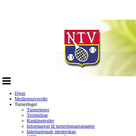
Veksle
navigasjon
Hjem
Medlemsoversikt
Turneringer
Turneringer
Terminliste
Rankingregler
Informasjon til turneringsarrangører
Internasjonale mesterskap