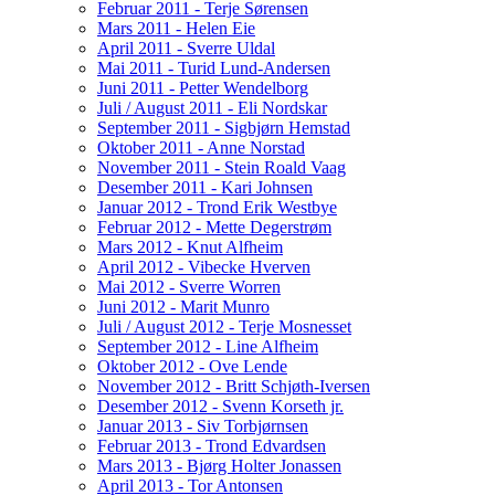
Februar 2011 - Terje Sørensen
Mars 2011 - Helen Eie
April 2011 - Sverre Uldal
Mai 2011 - Turid Lund-Andersen
Juni 2011 - Petter Wendelborg
Juli / August 2011 - Eli Nordskar
September 2011 - Sigbjørn Hemstad
Oktober 2011 - Anne Norstad
November 2011 - Stein Roald Vaag
Desember 2011 - Kari Johnsen
Januar 2012 - Trond Erik Westbye
Februar 2012 - Mette Degerstrøm
Mars 2012 - Knut Alfheim
April 2012 - Vibecke Hverven
Mai 2012 - Sverre Worren
Juni 2012 - Marit Munro
Juli / August 2012 - Terje Mosnesset
September 2012 - Line Alfheim
Oktober 2012 - Ove Lende
November 2012 - Britt Schjøth-Iversen
Desember 2012 - Svenn Korseth jr.
Januar 2013 - Siv Torbjørnsen
Februar 2013 - Trond Edvardsen
Mars 2013 - Bjørg Holter Jonassen
April 2013 - Tor Antonsen