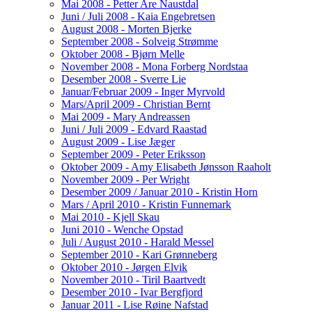
Mai 2008 - Petter Are Naustdal
Juni / Juli 2008 - Kaia Engebretsen
August 2008 - Morten Bjerke
September 2008 - Solveig Strømme
Oktober 2008 - Bjørn Melle
November 2008 - Mona Forberg Nordstaa
Desember 2008 - Sverre Lie
Januar/Februar 2009 - Inger Myrvold
Mars/April 2009 - Christian Bernt
Mai 2009 - Mary Andreassen
Juni / Juli 2009 - Edvard Raastad
August 2009 - Lise Jæger
September 2009 - Peter Eriksson
Oktober 2009 - Amy Elisabeth Jønsson Raaholt
November 2009 - Per Wright
Desember 2009 / Januar 2010 - Kristin Horn
Mars / April 2010 - Kristin Funnemark
Mai 2010 - Kjell Skau
Juni 2010 - Wenche Opstad
Juli / August 2010 - Harald Messel
September 2010 - Kari Grønneberg
Oktober 2010 - Jørgen Elvik
November 2010 - Tiril Baartvedt
Desember 2010 - Ivar Bergfjord
Januar 2011 - Lise Røine Nafstad