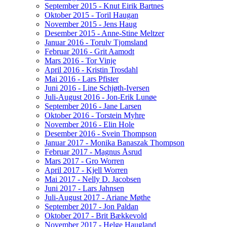
September 2015 - Knut Eirik Bartnes
Oktober 2015 - Toril Haugan
November 2015 - Jens Haug
Desember 2015 - Anne-Stine Meltzer
Januar 2016 - Torulv Tjomsland
Februar 2016 - Grit Aamodt
Mars 2016 - Tor Vinje
April 2016 - Kristin Trosdahl
Mai 2016 - Lars Pfister
Juni 2016 - Line Schjøth-Iversen
Juli-August 2016 - Jon-Erik Lunøe
September 2016 - Jane Larsen
Oktober 2016 - Torstein Myhre
November 2016 - Elin Hole
Desember 2016 - Svein Thompson
Januar 2017 - Monika Banaszak Thompson
Februar 2017 - Magnus Åsrud
Mars 2017 - Gro Worren
April 2017 - Kjell Worren
Mai 2017 - Nelly D. Jacobsen
Juni 2017 - Lars Jahnsen
Juli-August 2017 - Ariane Møthe
September 2017 - Jon Paldan
Oktober 2017 - Brit Bækkevold
November 2017 - Helge Haugland