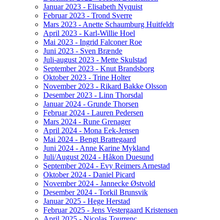
Januar 2023 - Elisabeth Nyquist
Februar 2023 - Trond Sverre
Mars 2023 - Anette Schaumburg Huitfeldt
April 2023 - Karl-Willie Hoel
Mai 2023 - Ingrid Falconer Roe
Juni 2023 - Sven Brænde
Juli-august 2023 - Mette Skulstad
September 2023 - Knut Brandsborg
Oktober 2023 - Trine Holter
November 2023 - Rikard Bakke Olsson
Desember 2023 - Linn Thorsdal
Januar 2024 - Grunde Thorsen
Februar 2024 - Lauren Pedersen
Mars 2024 - Rune Grenager
April 2024 - Mona Eek-Jensen
Mai 2024 - Bengt Brattegaard
Juni 2024 - Anne Karine Mykland
Juli/August 2024 - Håkon Duesund
September 2024 - Evy Reimers Arnestad
Oktober 2024 - Daniel Picard
November 2024 - Jannecke Østvold
Desember 2024 - Torkil Brunsvik
Januar 2025 - Hege Herstad
Februar 2025 - Jens Vestergaard Kristensen
April 2025 - Nicolas Tourrenc