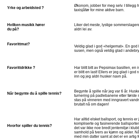
Økonom, jobber for meg selv. I tillegg 
Yrke og arbeidsted ?
taxisjåfør for mine aktive barn.
Hvilken musikk hører
Liker det meste, lystige sommerslager
du på?
aldri lei av.
Favorittmat?
Veldig glad i god «helgemat». En god
susen, men også veldig glad i andebry
Favorittdrikke ?
Har blitt bitt av Pepsimax basillen, en
er blitt en last! Ellers er jeg glad i g
inn og jeg aldri husker navn på.
Begynte å spille når jeg var 6 år. Huske
Når begynte du å spille tennis?
turnering på padlebanene etter første s
stas på vinneren med inngravert vandre
brutalt nå om dagen!
Har alltid elsket ballsport, og tennis er 
kompliserte og fasinerende ballsporten.
Hvorfor spiller du tennis?
det var ikke noe bredt jentemiljø i klu
samhold på tvers av kjønn og alder. Nå s
med min datter samt at det er en artig 