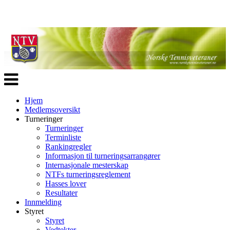
Veksle
navigasjon
Hjem
Medlemsoversikt
Turneringer
Turneringer
Terminliste
Rankingregler
Informasjon til turneringsarrangører
Internasjonale mesterskap
NTFs turneringsreglement
Hasses lover
Resultater
Innmelding
Styret
Styret
Vedtekter