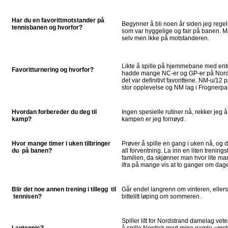
Har du en favorittmotstander på
Begynner å bli noen år siden jeg regel
tennisbanen og hvorfor?
som var hyggelige og fair på banen. M
selv men ikke på motstanderen.
Likte å spille på hjemmebane med ent
Favoritturnering og hvorfor?
hadde mange NC-er og GP-er på Nords
det var definitivt favorittene. NM-u/1
stor opplevelse og NM lag i Frognerpa
Hvordan forbereder du deg til
Ingen spesielle rutiner nå, rekker jeg 
kamp?
kampen er jeg fornøyd.
Hvor mange timer i uken tilbringer
Prøver å spille en gang i uken nå, og 
du på banen?
all forventning. La inn en liten trenin
familien, da skjønner man hvor lite man 
ifra på mange vis at to ganger om dage
Blir det noe annen trening i tillegg til
Går endel langrenn om vinteren, ellers
tennisen?
bittelitt løping om sommeren.
Spiller litt for Nordstrand damelag vet
Lagtennis?
å spille Nordisk med mine gamle «mo