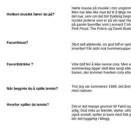
Hørte masse på musikk i min ungdom, o
Men har ikke like mye tid til å følge 
Hvilken musikk hører du på?
det nye, selv om det blir fryktelig b
norske jentene som er på vei opp! Har 
på gamle favoritter som Leonard C
Pink Floyd, The Police og David Bowi
Favorittmat?
Stort sett altetende, en god biff er sjel
innertier! Får aldri nok hummersuppe
Favorittdrikke ?
Ville blitt feil å ikke nevne cola. Men 
sommerdag ligger slett ikke langt ette
banen, der kommer hverken cola eller
Tror jeg var sommeren 1988, det året
Når begynte du å spille tennis?
med naboen.
Hvorfor spiller du tennis?
Det er det mange grunner til! Først og 
artig. God miks av teknikk, styrke, ut
også sosialt, spiller jo bare med folk 
blir det hyggelig i tillegg.