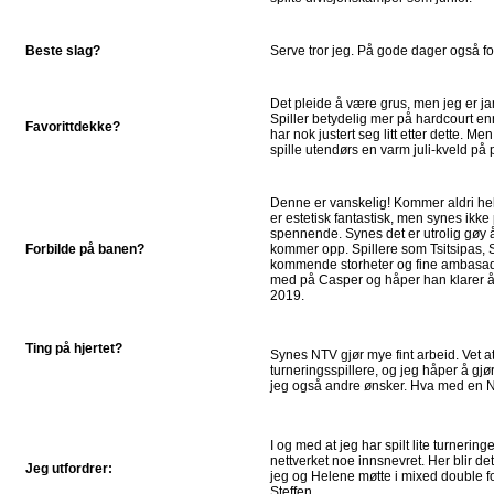
Beste slag?
Serve tror jeg. På gode dager også f
Det pleide å være grus, men jeg er j
Spiller betydelig mer på hardcourt enn 
Favorittdekke?
har nok justert seg litt etter dette. Men
spille utendørs en varm juli-kveld på
Denne er vanskelig! Kommer aldri hel
er estetisk fantastisk, men synes ikke
spennende. Synes det er utrolig gøy
Forbilde på banen?
kommer opp. Spillere som Tsitsipas, 
kommende storheter og fine ambasadør
med på Casper og håper han klarer å t
2019.
Ting på hjertet?
Synes NTV gjør mye fint arbeid. Vet at
turneringsspillere, og jeg håper å gjø
jeg også andre ønsker. Hva med en 
I og med at jeg har spilt lite turnering
nettverket noe innsnevret. Her blir d
Jeg utfordrer:
jeg og Helene møtte i mixed double f
Steffen