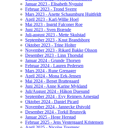
Januar 2023 - Elisabeth Nyquist
Februar 2023 - Trond Sverre
Mars 2023 - Anette Schaumburg Huitfeldt
April 2023 - Karl-Willie Hoel
Mai 2023 - Ingrid Falconer Roe
Juni 2023 - Sven Brænde
Juli-august 2023 - Mette Skulstad
September 2023 - Knut Brandsborg
Oktober 2023 - Trine Holter
November 2023 - Rikard Bakke Olsson
Desember 2023 - Linn Thorsdal
Januar 2024 - Grunde Thorsen
Februar 2024 - Lauren Pedersen
Mars 2024 - Rune Grenager
April 2024 - Mona Eek-Jensen
Mai 2024 - Bengt Brattegaard
Juni 2024 - Anne Karine Mykland
Juli/August 2024 - Håkon Duesund
September 2024 - Evy Reimers Arnestad
Oktober 2024 - Daniel Picard
November 2024 - Jannecke Østvold
Desember 2024 - Torkil Brunsvik
Januar 2025 - Hege Herstad
Februar 2025 - Jens Vestergaard Kristensen
April 2025 - Nicolas Tourrenc