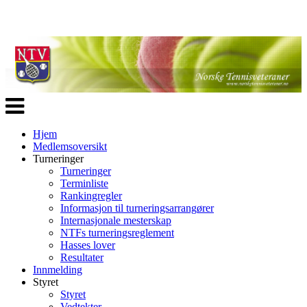
Veksle
navigasjon
Hjem
Medlemsoversikt
Turneringer
Turneringer
Terminliste
Rankingregler
Informasjon til turneringsarrangører
Internasjonale mesterskap
NTFs turneringsreglement
Hasses lover
Resultater
Innmelding
Styret
Styret
Vedtekter