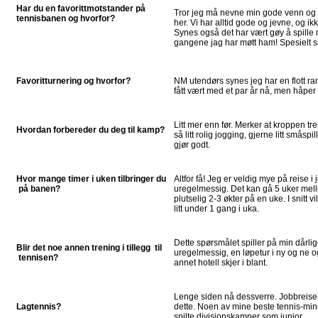
Har du en favorittmotstander på
Tror jeg må nevne min gode venn og
tennisbanen og hvorfor?
her. Vi har alltid gode og jevne, og ik
Synes også det har vært gøy å spille
gangene jag har møtt ham! Spesielt s
Favoritturnering og hvorfor?
NM utendørs synes jeg har en flott r
fått vært med et par år nå, men håper
Litt mer enn før. Merker at kroppen tr
Hvordan forbereder du deg til kamp?
så litt rolig jogging, gjerne litt småspi
gjør godt.
Hvor mange timer i uken tilbringer du
Altfor få! Jeg er veldig mye på reise i 
på banen?
uregelmessig. Det kan gå 5 uker mello
plutselig 2-3 økter på en uke. I snitt 
litt under 1 gang i uka.
Dette spørsmålet spiller på min dårli
Blir det noe annen trening i tillegg til
uregelmessig, en løpetur i ny og ne og
tennisen?
annet hotell skjer i blant.
Lenge siden nå dessverre. Jobbreise
Lagtennis?
dette. Noen av mine beste tennis-minn
spilte divisjonskamper som junior.