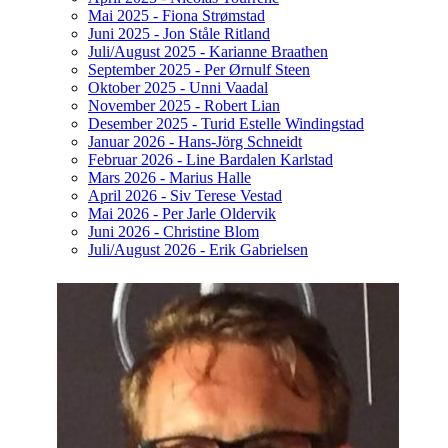
Mai 2025 - Fiona Strømstad
Juni 2025 - Jon Ståle Ritland
Juli/August 2025 - Karianne Braathen
September 2025 - Per Ørnulf Steen
Oktober 2025 - Unni Vaadal
November 2025 - Robert Lian
Desember 2025 - Turid Estelle Windingstad
Januar 2026 - Hans-Jörg Schneidt
Februar 2026 - Line Bardalen Karlstad
Mars 2026 - Marius Halle
April 2026 - Siv Terese Vestad
Mai 2026 - Per Jarle Oldervik
Juni 2026 - Christine Blom
Juli/August 2026 - Erik Gabrielsen