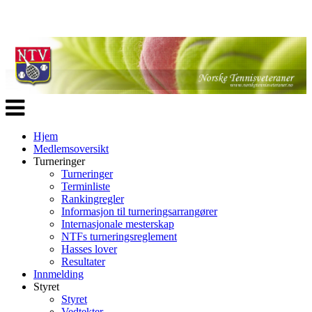
Veksle
navigasjon
Hjem
Medlemsoversikt
Turneringer
Turneringer
Terminliste
Rankingregler
Informasjon til turneringsarrangører
Internasjonale mesterskap
NTFs turneringsreglement
Hasses lover
Resultater
Innmelding
Styret
Styret
Vedtekter