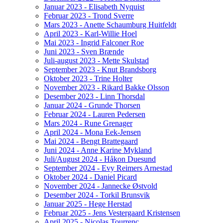
Januar 2023 - Elisabeth Nyquist
Februar 2023 - Trond Sverre
Mars 2023 - Anette Schaumburg Huitfeldt
April 2023 - Karl-Willie Hoel
Mai 2023 - Ingrid Falconer Roe
Juni 2023 - Sven Brænde
Juli-august 2023 - Mette Skulstad
September 2023 - Knut Brandsborg
Oktober 2023 - Trine Holter
November 2023 - Rikard Bakke Olsson
Desember 2023 - Linn Thorsdal
Januar 2024 - Grunde Thorsen
Februar 2024 - Lauren Pedersen
Mars 2024 - Rune Grenager
April 2024 - Mona Eek-Jensen
Mai 2024 - Bengt Brattegaard
Juni 2024 - Anne Karine Mykland
Juli/August 2024 - Håkon Duesund
September 2024 - Evy Reimers Arnestad
Oktober 2024 - Daniel Picard
November 2024 - Jannecke Østvold
Desember 2024 - Torkil Brunsvik
Januar 2025 - Hege Herstad
Februar 2025 - Jens Vestergaard Kristensen
April 2025 - Nicolas Tourrenc