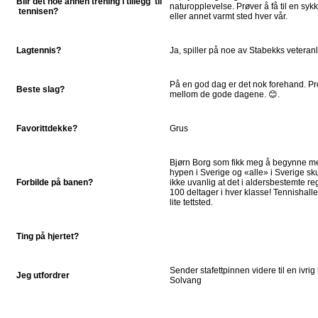
Blir det noe annen trening i tillegg til
naturopplevelse. Prøver å få til en syk
tennisen?
eller annet varmt sted hver vår.
Lagtennis?
Ja, spiller på noe av Stabekks veteranl
På en god dag er det nok forehand. Probl
Beste slag?
mellom de gode dagene. 😊.
Favorittdekke?
Grus
Bjørn Borg som fikk meg å begynne med
hypen i Sverige og «alle» i Sverige sku
Forbilde på banen?
ikke uvanlig at det i aldersbestemte 
100 deltager i hver klasse! Tennishall
lite tettsted.
Ting på hjertet?
Sender stafettpinnen videre til en ivrig
Jeg utfordrer
Solvang