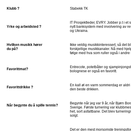
Klubb ?
Stabekk TK
IT Prosjektleder, EVRY. Jobber p.t i et 
Yrke og arbeidsted ?
nytt banksystem med involvering av re
og Ukraina.
Hvilken musikk hører
Ikke veldig musikkinteressert, så det b
du på?
forskjellige musikkanaler. Nå med hjelp
følge med hva som ruller også i andre 
Entrecote, potetbåter og sjampinjongs
Favorittmat?
bolognese er også en favoritt.
En kall øl en varm sommerdag er aldri f
Favorittdrikke ?
den beste drikken.
Begynte når jeg var 9 år, når Bjørn Bo
Når begynte du å spille tennis?
Sverige. Første turnering var klubbme
het, sort asfaltbane. Det blev turnering
solgt.
Det er den mest morsomste treningsfo