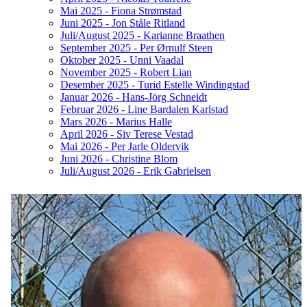
Mai 2025 - Fiona Strømstad
Juni 2025 - Jon Ståle Ritland
Juli/August 2025 - Karianne Braathen
September 2025 - Per Ørnulf Steen
Oktober 2025 - Unni Vaadal
November 2025 - Robert Lian
Desember 2025 - Turid Estelle Windingstad
Januar 2026 - Hans-Jörg Schneidt
Februar 2026 - Line Bardalen Karlstad
Mars 2026 - Marius Halle
April 2026 - Siv Terese Vestad
Mai 2026 - Per Jarle Oldervik
Juni 2026 - Christine Blom
Juli/August 2026 - Erik Gabrielsen