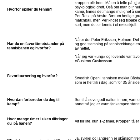
kroppen blir trent. Måten å telle på, gjø
psykologisk idrett. Oså om man blir hel
Hvorfor spiller du tennis?
kamp, finnes det mange mulighet å sn
Per Rose på Vestre Bærum herlige gru
matchball, men Per kriget seg tilbake 
surt, men det er tennis i et nøtteskjell.
Nå er det Peter Eriksson, Holmen. Det
Har du en favorittmotstander på
og god stemning på tennisrektangelen 
tennisbanen og hvorfor?
av nettet.
Når jeg var «ung» og lovende var fav
«Gusten» Gustavsson.
Favoritturnering og hvorfor?
Swedish Open i tennisen mekka Båstad
som er helt lik i dag, som for 35 år side
Hvordan forbereder du deg til
Ser til å sove godt natten innen, varm
kamp?
annet så jeg er varm før kampen starter
Hvor mange timer i uken tilbringer
Alt for lite, kun 1-2 timer. Kroppen tåler
du på banen?
Ja, sykkel og langrenn er skånsom tren