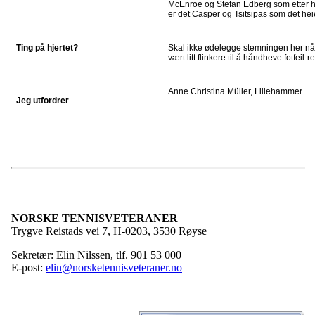
McEnroe og Stefan Edberg som etter hv
er det Casper og Tsitsipas som det hei
Ting på hjertet?
Skal ikke ødelegge stemningen her nå
vært litt flinkere til å håndheve fotfeil
Anne Christina Müller, Lillehammer
Jeg utfordrer
NORSKE TENNISVETERANER
Trygve Reistads vei 7, H-0203, 3530 Røyse
Sekretær: Elin Nilssen, tlf. 901 53 000
E-post:
elin@norsketennisveteraner.no