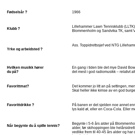
Fødselsår ?
1966
Lillehammer Lawn Tennisklubb (LLTK). 
Klubb ?
Blommenholm og Sandvika TK, samt 
Ass. Toppidrettssjef ved NTG Lilleha
Yrke og arbeidsted ?
Hvilken musikk hører
En gang i tiden ble det mye David Bow
du på?
det mest i god radiomusikk – relativt 
Favorittmat?
Det kommer jo litt an på settingen, men
Skal heller ikke kimse av en god burge
Favorittdrikke ?
På banen er det sjelden noe annet enn
lys kald øl, eller en Coca-Cola. Eller 
Begynte i 5-6 års alder på Blommenholm.
Når begynte du å spille tennis?
alder, før skihoppingen ble helårsidret
vedlike frem til 40-45 års alder og har 