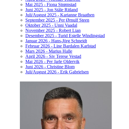
Mai 2025 - Fiona Strømstad
Juni 2025 - Jon Ståle Ritland
Juli/August 2025 - Karianne Braathen
September 2025 - Per Ørnulf Steen
Oktober 2025 - Unni Vaadal
November 2025 - Robert Lian
Desember 2025 - Turid Estelle Windingstad
Januar 2026 - Hans-Jörg Schneidt
Februar 2026 - Line Bardalen Karlstad
Mars 2026 - Marius Halle
April 2026 - Siv Terese Vestad
Mai 2026 - Per Jarle Oldervik
Juni 2026 - Christine Blom
Juli/August 2026 - Erik Gabrielsen