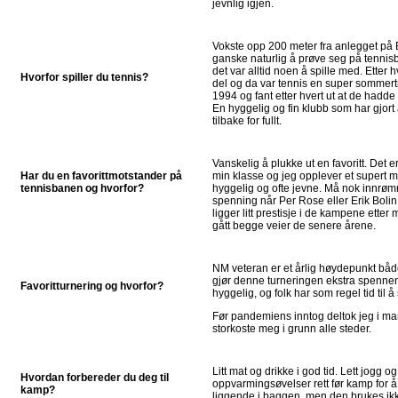
jevnlig igjen.
Vokste opp 200 meter fra anlegget på
ganske naturlig å prøve seg på tennis
det var alltid noen å spille med. Etter 
Hvorfor spiller du tennis?
del og da var tennis en super sommertre
1994 og fant etter hvert ut at de hadde
En hyggelig og fin klubb som har gjort
tilbake for fullt.
Vanskelig å plukke ut en favoritt. Det 
Har du en favorittmotstander på
min klasse og jeg opplever et supert m
tennisbanen og hvorfor?
hyggelig og ofte jevne. Må nok innrømme
spenning når Per Rose eller Erik Bolin 
ligger litt prestisje i de kampene ett
gått begge veier de senere årene.
NM veteran er et årlig høydepunkt båd
gjør denne turneringen ekstra spenne
Favoritturnering og hvorfor?
hyggelig, og folk har som regel tid til å
Før pandemiens inntog deltok jeg i ma
storkoste meg i grunn alle steder.
Litt mat og drikke i god tid. Lett jogg 
Hvordan forbereder du deg til
oppvarmingsøvelser rett før kamp for 
kamp?
liggende i baggen, men den brukes ikke 