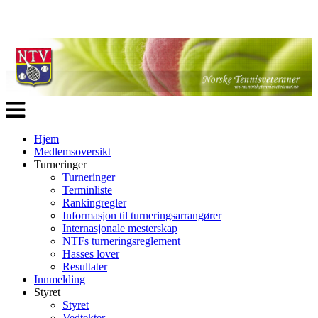
Veksle
navigasjon
Hjem
Medlemsoversikt
Turneringer
Turneringer
Terminliste
Rankingregler
Informasjon til turneringsarrangører
Internasjonale mesterskap
NTFs turneringsreglement
Hasses lover
Resultater
Innmelding
Styret
Styret
Vedtekter