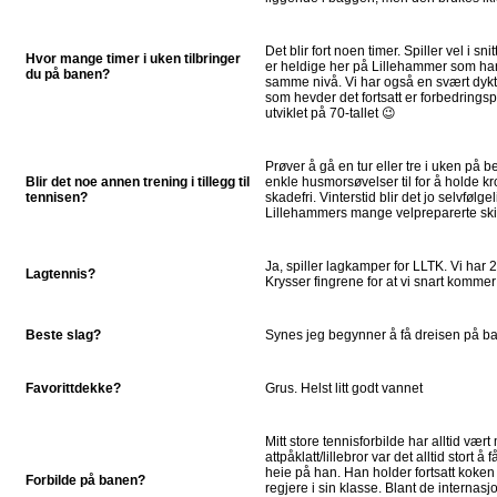
Det blir fort noen timer. Spiller vel i sni
Hvor mange timer i uken tilbringer
er heldige her på Lillehammer som har 
du på banen?
samme nivå. Vi har også en svært dykti
som hevder det fortsatt er forbedrings
utviklet på 70-tallet 😉
Prøver å gå en tur eller tre i uken på b
Blir det noe annen trening i tillegg til
enkle husmorsøvelser til for å holde 
tennisen?
skadefri. Vinterstid blir det jo selvfølge
Lillehammers mange velpreparerte ski
Ja, spiller lagkamper for LLTK. Vi har 2
Lagtennis?
Krysser fingrene for at vi snart kommer
Beste slag?
Synes jeg begynner å få dreisen på 
Favorittdekke?
Grus. Helst litt godt vannet
Mitt store tennisforbilde har alltid vær
attpåklatt/lillebror var det alltid stort å
heie på han. Han holder fortsatt koken
Forbilde på banen?
regjere i sin klasse. Blant de internasj