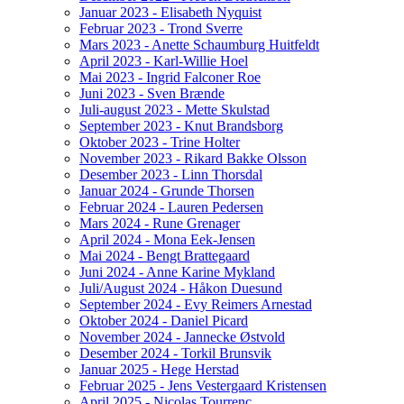
Januar 2023 - Elisabeth Nyquist
Februar 2023 - Trond Sverre
Mars 2023 - Anette Schaumburg Huitfeldt
April 2023 - Karl-Willie Hoel
Mai 2023 - Ingrid Falconer Roe
Juni 2023 - Sven Brænde
Juli-august 2023 - Mette Skulstad
September 2023 - Knut Brandsborg
Oktober 2023 - Trine Holter
November 2023 - Rikard Bakke Olsson
Desember 2023 - Linn Thorsdal
Januar 2024 - Grunde Thorsen
Februar 2024 - Lauren Pedersen
Mars 2024 - Rune Grenager
April 2024 - Mona Eek-Jensen
Mai 2024 - Bengt Brattegaard
Juni 2024 - Anne Karine Mykland
Juli/August 2024 - Håkon Duesund
September 2024 - Evy Reimers Arnestad
Oktober 2024 - Daniel Picard
November 2024 - Jannecke Østvold
Desember 2024 - Torkil Brunsvik
Januar 2025 - Hege Herstad
Februar 2025 - Jens Vestergaard Kristensen
April 2025 - Nicolas Tourrenc