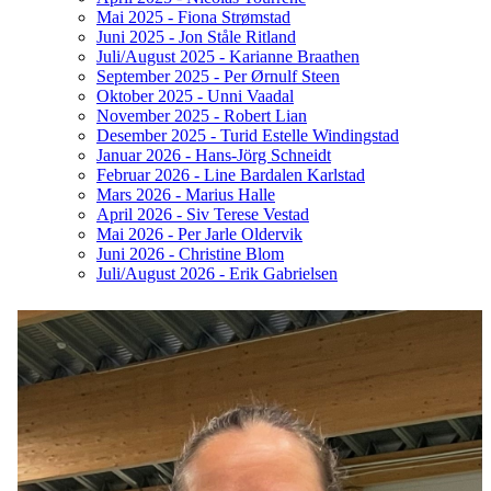
Mai 2025 - Fiona Strømstad
Juni 2025 - Jon Ståle Ritland
Juli/August 2025 - Karianne Braathen
September 2025 - Per Ørnulf Steen
Oktober 2025 - Unni Vaadal
November 2025 - Robert Lian
Desember 2025 - Turid Estelle Windingstad
Januar 2026 - Hans-Jörg Schneidt
Februar 2026 - Line Bardalen Karlstad
Mars 2026 - Marius Halle
April 2026 - Siv Terese Vestad
Mai 2026 - Per Jarle Oldervik
Juni 2026 - Christine Blom
Juli/August 2026 - Erik Gabrielsen