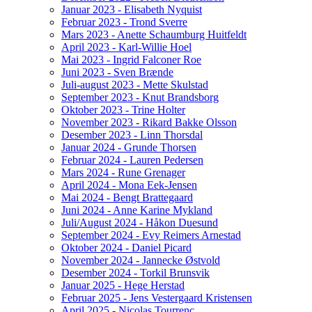
Januar 2023 - Elisabeth Nyquist
Februar 2023 - Trond Sverre
Mars 2023 - Anette Schaumburg Huitfeldt
April 2023 - Karl-Willie Hoel
Mai 2023 - Ingrid Falconer Roe
Juni 2023 - Sven Brænde
Juli-august 2023 - Mette Skulstad
September 2023 - Knut Brandsborg
Oktober 2023 - Trine Holter
November 2023 - Rikard Bakke Olsson
Desember 2023 - Linn Thorsdal
Januar 2024 - Grunde Thorsen
Februar 2024 - Lauren Pedersen
Mars 2024 - Rune Grenager
April 2024 - Mona Eek-Jensen
Mai 2024 - Bengt Brattegaard
Juni 2024 - Anne Karine Mykland
Juli/August 2024 - Håkon Duesund
September 2024 - Evy Reimers Arnestad
Oktober 2024 - Daniel Picard
November 2024 - Jannecke Østvold
Desember 2024 - Torkil Brunsvik
Januar 2025 - Hege Herstad
Februar 2025 - Jens Vestergaard Kristensen
April 2025 - Nicolas Tourrenc