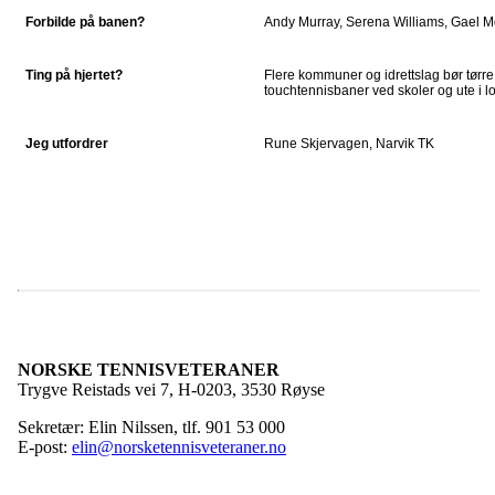
Forbilde på banen?
Andy Murray, Serena Williams, Gael Mo
Ting på hjertet?
Flere kommuner og idrettslag bør tørre
touchtennisbaner ved skoler og ute i 
Jeg utfordrer
Rune Skjervagen, Narvik TK
NORSKE TENNISVETERANER
Trygve Reistads vei 7, H-0203, 3530 Røyse
Sekretær: Elin Nilssen, tlf. 901 53 000
E-post:
elin@norsketennisveteraner.no