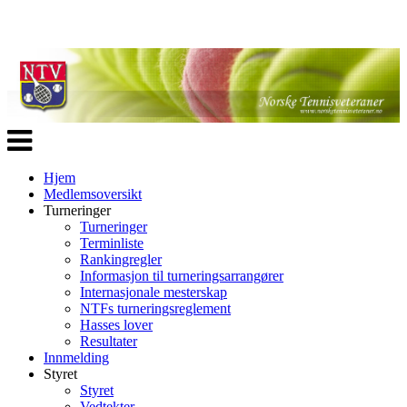
Veksle
navigasjon
Hjem
Medlemsoversikt
Turneringer
Turneringer
Terminliste
Rankingregler
Informasjon til turneringsarrangører
Internasjonale mesterskap
NTFs turneringsreglement
Hasses lover
Resultater
Innmelding
Styret
Styret
Vedtekter