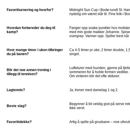
Favoritturnering og hvorfor?
Midnight Sun Cup i Bodø rundt St. Ha
nydelig om været slår til. Fine folk i Bo
Hvordan forbereder du deg til
Fanger opp svake punkter hos motstand
kamp?
med min gode makker Johanne. Spiser e
overgrep. Varmer opp. Spiller best når 
Hvor mange timer i uken tilbringer
Ca 4-5 timer pr uke; 2 timer double, 1
du på banen?
singel.
Lufteturer med hunden, gjerne på fjell
Blir det noe annen trening i
sommeren for å holde formen vedlike.
tillegg til tennisen?
Om vinteren blir det ofte skiturer.
Lagtennis?
Ja, trener med damelag 1 og 2.
Begynner å bli veldig god på serve ret
Beste slag?
ikke verst.
Favorittdekke?
Artig å spille på grusbane – noe uforut