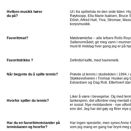
Hvilken musikk hører
Ut i fra spillelista mi den siste tiden: 
du på?
Røyksopp, Ella Marie Isaksen, Bruce Sp
Eilish, Alfred Hall, Ylva, Stromae, Mas
korpsmusikk.
Favorittmat?
Møsbrømlefse – alle lefsers Rolls Royc
Saltenområdet, gir meg vann i munnen 
must til middag hver gang jeg er på 
Favorittdrikke ?
Definitivt kaffe, med havremelk.
Når begynte du å spille tennis?
Prøvde ut tennis i studietiden i 1994, 
Stakkevollveien i Tromsø. Husker jeg 
Edvardsen og Dag Roti. Etterhvert start
Liker å være i bevegelse. Og med tennis
Hvorfor spiller du tennis?
tankespinn, det utfordrer meg mentalt s
er sosial. Nye motstandere - nye utfordr
enn det. Jeg har det gøy og flirer my
Har du en favorittmotstander på
Har ingen spesielle, men synes Anne H
tennisbanen og hvorfor?
som jeg mang en gang har brynt meg p