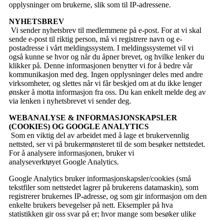
opplysninger om brukerne, slik som til IP-adressene.
NYHETSBREV
Vi sender nyhetsbrev til medlemmene på e-post. For at vi skal
sende e-post til riktig person, må vi registrere navn og e-
postadresse i vårt meldingssystem. I meldingssystemet vil vi
også kunne se hvor og når du åpner brevet, og hvilke lenker du
klikker på. Denne informasjonen benytter vi for å bedre vår
kommunikasjon med deg. Ingen opplysninger deles med andre
virksomheter, og slettes når vi får beskjed om at du ikke lenger
ønsker å motta informasjon fra oss. Du kan enkelt melde deg av
via lenken i nyhetsbrevet vi sender deg.
WEBANALYSE & INFORMASJONSKAPSLER
(COOKIES) OG GOOGLE ANALYTICS
Som en viktig del av arbeidet med å lage et brukervennlig
nettsted, ser vi på brukermønsteret til de som besøker nettstedet.
For å analysere informasjonen, bruker vi
analyseverktøyet Google Analytics.
Google Analytics bruker informasjonskapsler/cookies (små
tekstfiler som nettstedet lagrer på brukerens datamaskin), som
registrerer brukernes IP-adresse, og som gir informasjon om den
enkelte brukers bevegelser på nett. Eksempler på hva
statistikken gir oss svar på er; hvor mange som besøker ulike