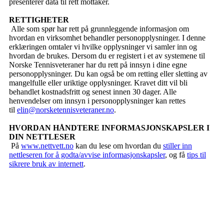
presenterer data til rett mottaker.
RETTIGHETER
Alle som spør har rett på grunnleggende informasjon om
hvordan en virksomhet behandler personopplysninger. I denne
erklæringen omtaler vi hvilke opplysninger vi samler inn og
hvordan de brukes. Dersom du er registert i et av systemene til
Norske Tennisveteraner har du rett på innsyn i dine egne
personopplysninger. Du kan også be om retting eller sletting av
mangelfulle eller uriktige opplysninger. Kravet ditt vil bli
behandlet kostnadsfritt og senest innen 30 dager. Alle
henvendelser om innsyn i personopplysninger kan rettes
til
elin@norsketennisveteraner.no
.
HVORDAN HÅNDTERE INFORMASJONSKAPSLER I
DIN NETTLESER
På
www.nettvett.no
kan du lese om hvordan du
stiller inn
nettleseren for å godta/avvise informasjonskapsler
, og få
tips til
sikrere bruk av internett
.