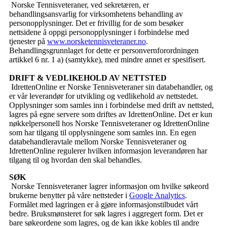
Norske Tennisveteraner, ved sekretæren, er
behandlingsansvarlig for virksomhetens behandling av
personopplysninger. Det er frivillig for de som besøker
nettsidene å oppgi personopplysninger i forbindelse med
tjenester på
www.norsketennisveteraner.no
.
Behandlingsgrunnlaget for dette er personvernforordningen
artikkel 6 nr. 1 a) (samtykke), med mindre annet er spesifisert.
DRIFT & VEDLIKEHOLD AV NETTSTED
IdrettenOnline er Norske Tennisveteraner sin databehandler, og
er vår leverandør for utvikling og vedlikehold av nettstedet.
Opplysninger som samles inn i forbindelse med drift av nettsted,
lagres på egne servere som driftes av IdrettenOnline. Det er kun
nøkkelpersonell hos Norske Tennisveteraner og IdrettenOnline
som har tilgang til opplysningene som samles inn. En egen
databehandleravtale mellom Norske Tennisveteraner og
IdrettenOnline regulerer hvilken informasjon leverandøren har
tilgang til og hvordan den skal behandles.
SØK
Norske Tennisveteraner lagrer informasjon om hvilke søkeord
brukerne benytter på våre nettsteder i
Google Analytics
.
Formålet med lagringen er å gjøre informasjonstilbudet vårt
bedre. Bruksmønsteret for søk lagres i aggregert form. Det er
bare søkeordene som lagres, og de kan ikke kobles til andre