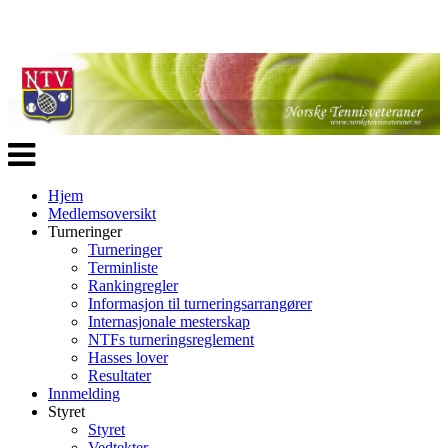
Veksle
navigasjon
Hjem
Medlemsoversikt
Turneringer
Turneringer
Terminliste
Rankingregler
Informasjon til turneringsarrangører
Internasjonale mesterskap
NTFs turneringsreglement
Hasses lover
Resultater
Innmelding
Styret
Styret
Vedtekter