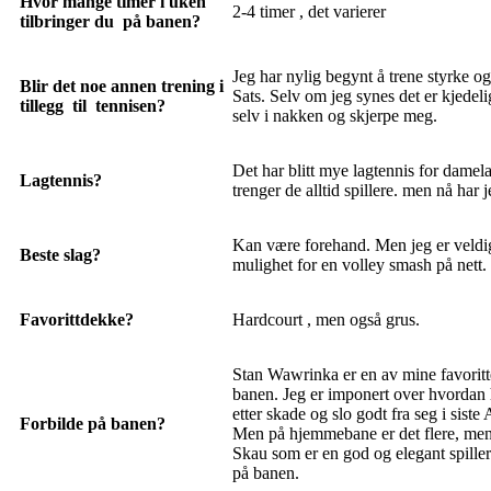
Hvor mange timer i uken
2-4 timer , det varierer
tilbringer du på banen?
Jeg har nylig begynt å trene styrke o
Blir det noe annen trening i
Sats. Selv om jeg synes det er kjedel
tillegg til tennisen?
selv i nakken og skjerpe meg.
Det har blitt mye lagtennis for damel
Lagtennis?
trenger de alltid spillere. men nå har 
Kan være forehand. Men jeg er veldig
Beste slag?
mulighet for en volley smash på nett.
Favorittdekke?
Hardcourt , men også grus.
Stan Wawrinka er en av mine favoritt
banen. Jeg er imponert over hvordan
etter skade og slo godt fra seg i siste 
Forbilde på banen?
Men på hjemmebane er det flere, men 
Skau som er en god og elegant spiller
på banen.