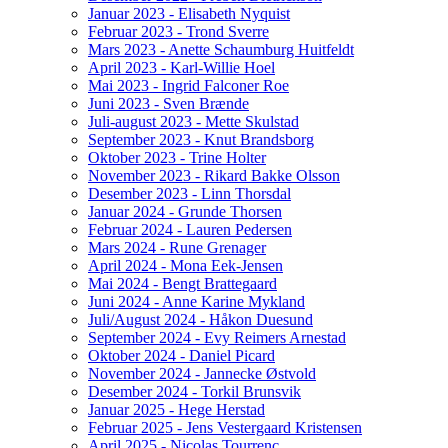
Januar 2023 - Elisabeth Nyquist
Februar 2023 - Trond Sverre
Mars 2023 - Anette Schaumburg Huitfeldt
April 2023 - Karl-Willie Hoel
Mai 2023 - Ingrid Falconer Roe
Juni 2023 - Sven Brænde
Juli-august 2023 - Mette Skulstad
September 2023 - Knut Brandsborg
Oktober 2023 - Trine Holter
November 2023 - Rikard Bakke Olsson
Desember 2023 - Linn Thorsdal
Januar 2024 - Grunde Thorsen
Februar 2024 - Lauren Pedersen
Mars 2024 - Rune Grenager
April 2024 - Mona Eek-Jensen
Mai 2024 - Bengt Brattegaard
Juni 2024 - Anne Karine Mykland
Juli/August 2024 - Håkon Duesund
September 2024 - Evy Reimers Arnestad
Oktober 2024 - Daniel Picard
November 2024 - Jannecke Østvold
Desember 2024 - Torkil Brunsvik
Januar 2025 - Hege Herstad
Februar 2025 - Jens Vestergaard Kristensen
April 2025 - Nicolas Tourrenc