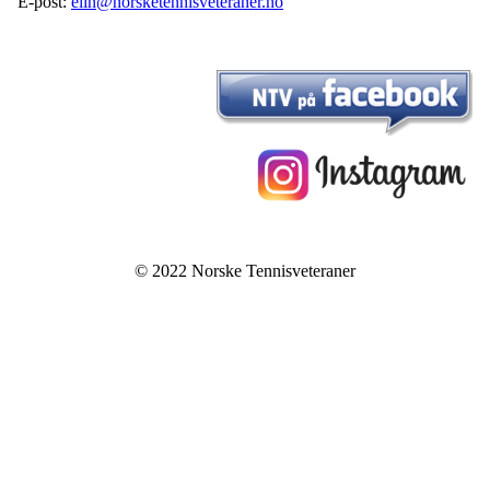
E-post:
elin@norsketennisveteraner.no
© 2022 Norske Tennisveteraner