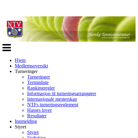
Veksle
navigasjon
Hjem
Medlemsoversikt
Turneringer
Turneringer
Terminliste
Rankingregler
Informasjon til turneringsarrangører
Internasjonale mesterskap
NTFs turneringsreglement
Hasses lover
Resultater
Innmelding
Styret
Styret
Vedtekter