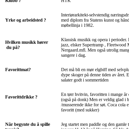
Klubb ?
HTK
Interiørarkitekt-selvstendig næringsdr
Yrke og arbeidsted ?
med diplom fra Statens kunst og hån
møbellinja i 1982.
Klassisk musikk og opera i perioder.
Hvilken musikk hører
jazz, elsker Supertramp , Fleetwood 
du på?
Nergaard.mfl. Men også utrolig mang
sangere i dag.
Favorittmat?
Det må bli en mør elgbiff med selvpl
dype skoger på denne tiden av året. El
salater godt i sommertiden
En tørr hvitvin, favoritten i mange å
Favorittdrikke ?
(også på donk) Men er veldig glad i 
/musserende ikke for søt. Coca cola e
favoritt (med sukker)
Når begynte du å spille
Jeg startet men paddle og den gamle t