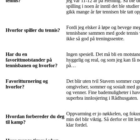
tennis?
jeg var 11-12 år på Heming. Så ble 
spilling i noen år inntil det ble studier
gikk mange år før tennisen ble tatt op
Fordi jeg elsker å løpe og bevege me
Hvorfor spiller du tennis?
tennisbane sammen med gode tennis v
ikke så god på treningssentre.
Har du en
Ingen spesiell. Det må bli en motstan
favorittmotstander på
hyggelig og real, og som jeg kan få
tennisbanen og hvorfor?
på…
Favoritturnering og
Det blir uten tvil Stavern sommer cu
hvorfor?
omgivelser, sommer og sosialt med g
og venner. Fine bademuligheter i hav
superbra innlosjering i Rådhusgaten.
Oppvarming er jo nøkkelen, og fokus
Hvordan forbereder du deg
min del blir viktig. Så derfor er litt 
til kamp?
klar fordel.