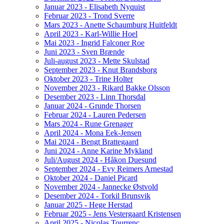
Januar 2023 - Elisabeth Nyquist
Februar 2023 - Trond Sverre
Mars 2023 - Anette Schaumburg Huitfeldt
April 2023 - Karl-Willie Hoel
Mai 2023 - Ingrid Falconer Roe
Juni 2023 - Sven Brænde
Juli-august 2023 - Mette Skulstad
September 2023 - Knut Brandsborg
Oktober 2023 - Trine Holter
November 2023 - Rikard Bakke Olsson
Desember 2023 - Linn Thorsdal
Januar 2024 - Grunde Thorsen
Februar 2024 - Lauren Pedersen
Mars 2024 - Rune Grenager
April 2024 - Mona Eek-Jensen
Mai 2024 - Bengt Brattegaard
Juni 2024 - Anne Karine Mykland
Juli/August 2024 - Håkon Duesund
September 2024 - Evy Reimers Arnestad
Oktober 2024 - Daniel Picard
November 2024 - Jannecke Østvold
Desember 2024 - Torkil Brunsvik
Januar 2025 - Hege Herstad
Februar 2025 - Jens Vestergaard Kristensen
April 2025 - Nicolas Tourrenc