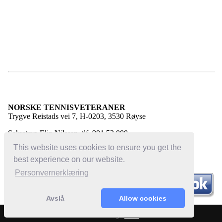
NORSKE TENNISVETERANER
Trygve Reistads vei 7, H-0203, 3530 Røyse
Sekretær: Elin Nilssen, tlf. 901 53 000
E-post:
elin@norsketennisveteraner.no
This website uses cookies to ensure you get the
best experience on our website.
Personvernerklæring
Avslå
Allow cookies
Powered by:
Bloc