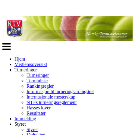
Veksle
navigasjon
Hjem
Medlemsoversikt
Turneringer
Turneringer
Terminliste
Rankingregler
Informasjon til turneringsarrangører
Internasjonale mesterskap
NTFs turneringsreglement
Hasses lover
Resultater
Innmelding
Styret
Styret
Vedtekter