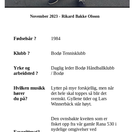
November 2023 - Rikard Bakke Olsson
Fødselsår ?
1984
Klubb ?
Bodø Tennisklubb
Yrke og
Daglig leder Bodø Håndballklubb
arbeidsted ?
/ Bodø
Hvilken musikk
Lytter på mye forskjellig, men når
hører
det hele skal toppes så blir det
du på?
svenskt. Gyllene tider og Lars
Winnerbäck står høyt.
Den ovnsbakte kveiten som er
fisket opp fra vår gamle Rana 530 i
nydelige omgivelser ved
Favorittmat?