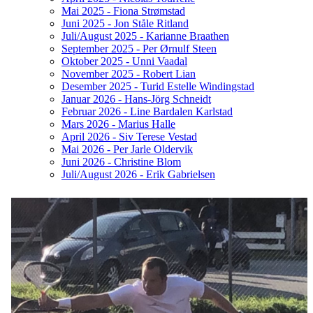
Mai 2025 - Fiona Strømstad
Juni 2025 - Jon Ståle Ritland
Juli/August 2025 - Karianne Braathen
September 2025 - Per Ørnulf Steen
Oktober 2025 - Unni Vaadal
November 2025 - Robert Lian
Desember 2025 - Turid Estelle Windingstad
Januar 2026 - Hans-Jörg Schneidt
Februar 2026 - Line Bardalen Karlstad
Mars 2026 - Marius Halle
April 2026 - Siv Terese Vestad
Mai 2026 - Per Jarle Oldervik
Juni 2026 - Christine Blom
Juli/August 2026 - Erik Gabrielsen