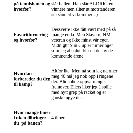
på tennisbanen og
slår ballen. Han slår ALDRIG en
hvorfor?
vinnere men sliter ut motstanderen
sin sånn at vi bommer :-)
Dessverre ikke fått vært med på så
Favoritturnering
mange enda. Men Stavern, NM
og hvorfor?
veteran og ikke minst vår egen
Midnight Sun Cup er turneringer
som jeg absolutt blir en del av de
kommende årene.
Altfor lite. Men nå som jeg nærmer
Hvordan
meg 40 må jeg nok opp i ringene
forbereder du deg
der. Blir solide oppvarminger
til kamp?
fremover. Ellers liker jeg å spille
med nytt grep på racket og er
ganske nøye der.
Hvor mange timer
i uken tilbringer
4 timer
du på banen?