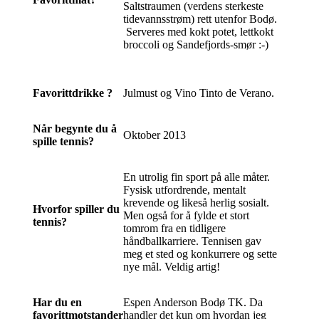
Saltstraumen (verdens sterkeste
tidevannsstrøm) rett utenfor Bodø.
Serveres med kokt potet, lettkokt
broccoli og Sandefjords-smør
:-)
Favorittdrikke ?
Julmust og Vino Tinto de Verano.
Når begynte du å
Oktober 2013
spille tennis?
En utrolig fin sport på alle måter.
Fysisk utfordrende, mentalt
krevende og likeså herlig sosialt.
Hvorfor spiller du
Men også for å fylde et stort
tennis?
tomrom fra en tidligere
håndballkarriere. Tennisen gav
meg et sted og konkurrere og sette
nye mål. Veldig artig!
Har du en
Espen Anderson Bodø TK. Da
favorittmotstander
handler det kun om hvordan jeg