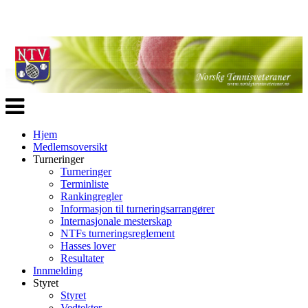
Veksle
navigasjon
Hjem
Medlemsoversikt
Turneringer
Turneringer
Terminliste
Rankingregler
Informasjon til turneringsarrangører
Internasjonale mesterskap
NTFs turneringsreglement
Hasses lover
Resultater
Innmelding
Styret
Styret
Vedtekter