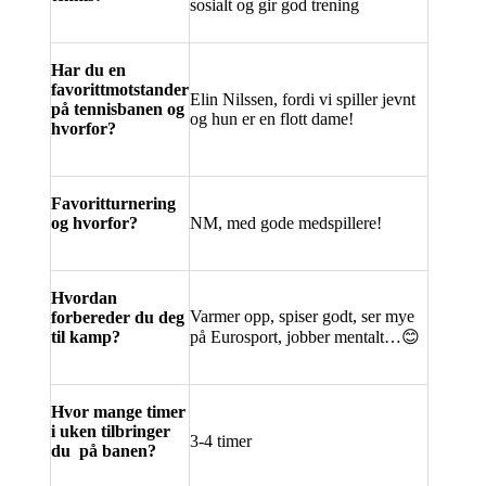
sosialt og gir god trening
Har du en
favorittmotstander
Elin Nilssen, fordi vi spiller jevnt
på tennisbanen og
og hun er en flott dame!
hvorfor?
Favoritturnering
og hvorfor?
NM, med gode medspillere!
Hvordan
Varmer opp, spiser godt, ser mye
forbereder du deg
til kamp?
på Eurosport, jobber mentalt…
😊
Hvor mange timer
i uken tilbringer
3-4 timer
du på banen?