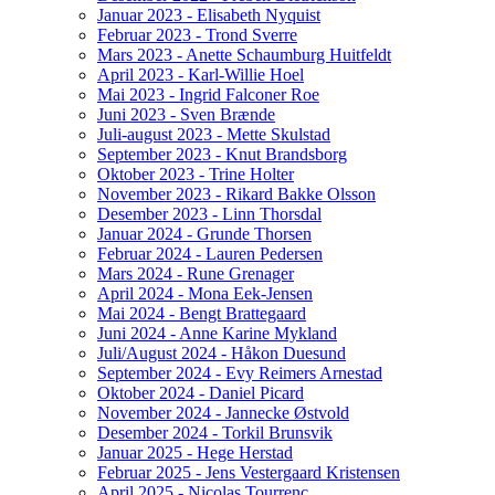
Januar 2023 - Elisabeth Nyquist
Februar 2023 - Trond Sverre
Mars 2023 - Anette Schaumburg Huitfeldt
April 2023 - Karl-Willie Hoel
Mai 2023 - Ingrid Falconer Roe
Juni 2023 - Sven Brænde
Juli-august 2023 - Mette Skulstad
September 2023 - Knut Brandsborg
Oktober 2023 - Trine Holter
November 2023 - Rikard Bakke Olsson
Desember 2023 - Linn Thorsdal
Januar 2024 - Grunde Thorsen
Februar 2024 - Lauren Pedersen
Mars 2024 - Rune Grenager
April 2024 - Mona Eek-Jensen
Mai 2024 - Bengt Brattegaard
Juni 2024 - Anne Karine Mykland
Juli/August 2024 - Håkon Duesund
September 2024 - Evy Reimers Arnestad
Oktober 2024 - Daniel Picard
November 2024 - Jannecke Østvold
Desember 2024 - Torkil Brunsvik
Januar 2025 - Hege Herstad
Februar 2025 - Jens Vestergaard Kristensen
April 2025 - Nicolas Tourrenc