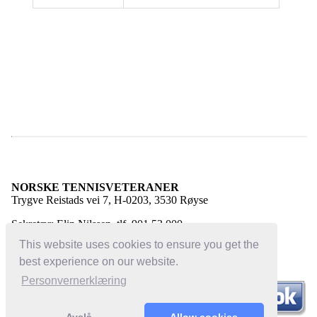
NORSKE TENNISVETERANER
Trygve Reistads vei 7, H-0203, 3530 Røyse
Sekretær: Elin Nilssen, tlf. 901 53 000
E-post:
elin@norsketennisveteraner.no
This website uses cookies to ensure you get the
best experience on our website.
Personvernerklæring