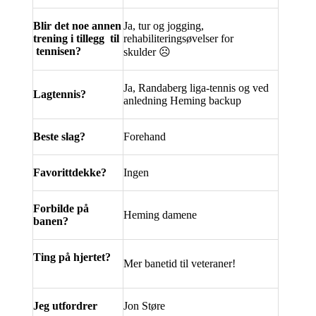
Blir det noe annen
Ja, tur og jogging,
trening i tillegg til
rehabiliteringsøvelser for
tennisen?
skulder
☹
Ja, Randaberg liga-tennis og ved
Lagtennis?
anledning Heming backup
Beste slag?
Forehand
Favorittdekke?
Ingen
Forbilde på
Heming damene
banen?
Ting på hjertet?
Mer banetid til veteraner!
Jeg utfordrer
Jon Støre