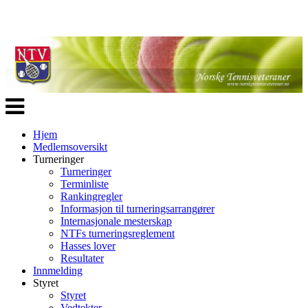
Veksle
navigasjon
Hjem
Medlemsoversikt
Turneringer
Turneringer
Terminliste
Rankingregler
Informasjon til turneringsarrangører
Internasjonale mesterskap
NTFs turneringsreglement
Hasses lover
Resultater
Innmelding
Styret
Styret
Vedtekter