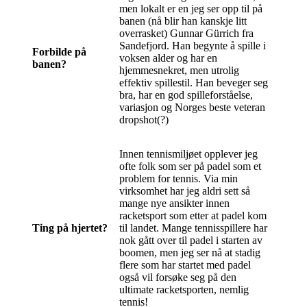
men lokalt er en jeg ser opp til på
banen (nå blir han kanskje litt
overrasket) Gunnar Gürrich fra
Sandefjord. Han begynte å spille i
Forbilde på
voksen alder og har en
banen?
hjemmesnekret, men utrolig
effektiv spillestil. Han beveger seg
bra, har en god spilleforståelse,
variasjon og Norges beste veteran
dropshot(?)
Innen tennismiljøet opplever jeg
ofte folk som ser på padel som et
problem for tennis. Via min
virksomhet har jeg aldri sett så
mange nye ansikter innen
racketsport som etter at padel kom
Ting på hjertet?
til landet. Mange tennisspillere har
nok gått over til padel i starten av
boomen, men jeg ser nå at stadig
flere som har startet med padel
også vil forsøke seg på den
ultimate racketsporten, nemlig
tennis!