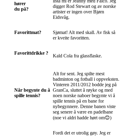
lista mi er Jeanny med Falco. Jeg
hører
digger Rod Stewart og av norske
du på?
artister er ingen over Bjørn
Eidsvåg.
Favorittmat?
Sjømat! Alt med skall. Av fisk så
er kveite favoritten.
Favorittdrikke ?
Kald Cola fra glassflaske.
Alt for sent. Jeg spilte mest
badminton og fotball i oppveksten.
Vinteren 2011/2012 bodde jeg på
Når begynte du å
GranCa, sluttet å røyke og med
spille tennis?
noen norske naboer begynte vi å
spille tennis på en bane for
nybegynnere. Denne banen viste
seg senere å være en padelbane
(noe vi aldri hadde hørt om😊)
Fordi det er utrolig gøy. Jeg er