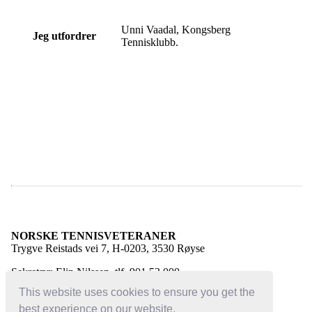
Unni Vaadal, Kongsberg
Jeg utfordrer
Tennisklubb.
NORSKE TENNISVETERANER
Trygve Reistads vei 7, H-0203, 3530 Røyse
Sekretær: Elin Nilssen, tlf. 901 53 000
E-post:
elin@norsketennisveteraner.no
This website uses cookies to ensure you get the
best experience on our website.