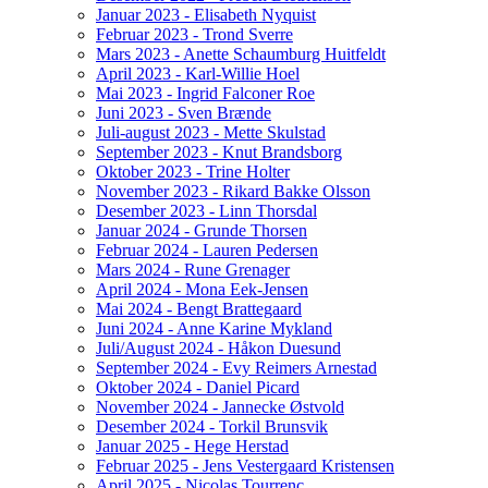
Januar 2023 - Elisabeth Nyquist
Februar 2023 - Trond Sverre
Mars 2023 - Anette Schaumburg Huitfeldt
April 2023 - Karl-Willie Hoel
Mai 2023 - Ingrid Falconer Roe
Juni 2023 - Sven Brænde
Juli-august 2023 - Mette Skulstad
September 2023 - Knut Brandsborg
Oktober 2023 - Trine Holter
November 2023 - Rikard Bakke Olsson
Desember 2023 - Linn Thorsdal
Januar 2024 - Grunde Thorsen
Februar 2024 - Lauren Pedersen
Mars 2024 - Rune Grenager
April 2024 - Mona Eek-Jensen
Mai 2024 - Bengt Brattegaard
Juni 2024 - Anne Karine Mykland
Juli/August 2024 - Håkon Duesund
September 2024 - Evy Reimers Arnestad
Oktober 2024 - Daniel Picard
November 2024 - Jannecke Østvold
Desember 2024 - Torkil Brunsvik
Januar 2025 - Hege Herstad
Februar 2025 - Jens Vestergaard Kristensen
April 2025 - Nicolas Tourrenc