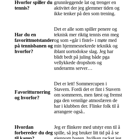
Hvorfor spiller du
grunnleggende lat og trenger en
tennis?
aktivitet der jeg glemmer tiden og
ikke tenker på den som trening.
Det er alle som spiller penere og
Har du en
teknisk mer riktig tennis enn meg
favorittmotstander
og som «går i fistel» i møte med
på tennisbanen og
min hjemmesnekrede teknikk og
hvorfor?
iblant uortodokse slag. Jeg har
blidt bedt på juling både pga
vellykkede dropshots og
underarms server…
Det er lett! Sommercupen i
Stavern. Fordi det er fint i Stavern
Favoritturnering
om sommeren, men først og fremst
og hvorfor?
pga den vennlige atmosfæren de
har i klubben der. Flinke folk til å
arrangere også..
Hvordan
Jeg er flinkere med utstyr enn til å
forbereder du deg
spille, så jeg bruker litt tid på å se
til kamp?
gjennom bagen, hvilken racket jeg