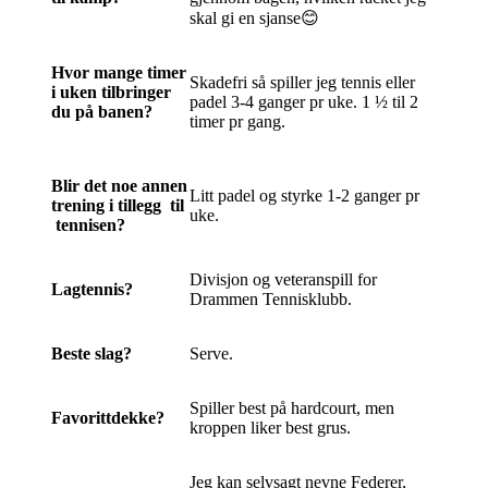
skal gi en sjanse😊
Hvor mange timer
Skadefri så spiller jeg tennis eller
i uken tilbringer
padel 3-4 ganger pr uke. 1 ½ til 2
du på banen?
timer pr gang.
Blir det noe annen
Litt padel og styrke 1-2 ganger pr
trening i tillegg til
uke.
tennisen?
Divisjon og veteranspill for
Lagtennis?
Drammen Tennisklubb.
Beste slag?
Serve.
Spiller best på hardcourt, men
Favorittdekke?
kroppen liker best grus.
Jeg kan selvsagt nevne Federer,