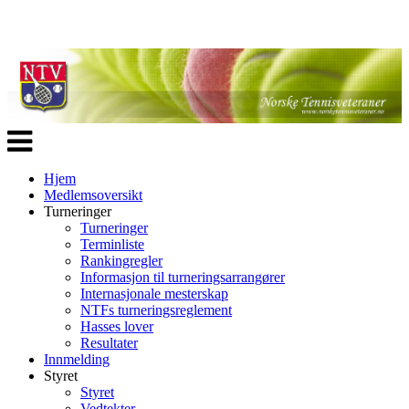
Veksle
navigasjon
Hjem
Medlemsoversikt
Turneringer
Turneringer
Terminliste
Rankingregler
Informasjon til turneringsarrangører
Internasjonale mesterskap
NTFs turneringsreglement
Hasses lover
Resultater
Innmelding
Styret
Styret
Vedtekter