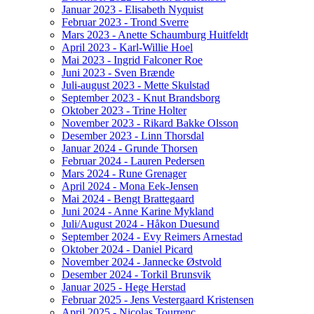
Januar 2023 - Elisabeth Nyquist
Februar 2023 - Trond Sverre
Mars 2023 - Anette Schaumburg Huitfeldt
April 2023 - Karl-Willie Hoel
Mai 2023 - Ingrid Falconer Roe
Juni 2023 - Sven Brænde
Juli-august 2023 - Mette Skulstad
September 2023 - Knut Brandsborg
Oktober 2023 - Trine Holter
November 2023 - Rikard Bakke Olsson
Desember 2023 - Linn Thorsdal
Januar 2024 - Grunde Thorsen
Februar 2024 - Lauren Pedersen
Mars 2024 - Rune Grenager
April 2024 - Mona Eek-Jensen
Mai 2024 - Bengt Brattegaard
Juni 2024 - Anne Karine Mykland
Juli/August 2024 - Håkon Duesund
September 2024 - Evy Reimers Arnestad
Oktober 2024 - Daniel Picard
November 2024 - Jannecke Østvold
Desember 2024 - Torkil Brunsvik
Januar 2025 - Hege Herstad
Februar 2025 - Jens Vestergaard Kristensen
April 2025 - Nicolas Tourrenc