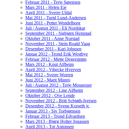
Februar 2011 - Terje Sørensen
Mars 2011 - Helen Eie
April 2011 - Sverre Uldal
Mai 2011 - Turid Lund-Andersen
Juni 2011 - Petter Wendelborg
Juli / August 2011 - Eli Nordskar
September 2011 - Sigbjørn Hemstad
Oktober 2011 - Anne Norstad
November 2011 - Stein Roald Vaag
Desember 2011 - Kari Johnsen
Januar 2012 - Trond Erik Westbye
Februar 2012 - Mette Degerstrøm
Mars 2012 - Knut Alfheim
April 2012 - Vibecke Hverven
Mai 2012 - Sverre Worren
Juni 2012 - Marit Munro
Juli / August 2012 - Terje Mosnesset
September 2012 - Line Alfheim
Oktober 2012 - Ove Lende
November 2012 - Britt Schjøth-Iversen
Desember 2012 - Svenn Korseth jr.
Januar 2013 - Siv Torbjørnsen
Februar 2013 - Trond Edvardsen
Mars 2013 - Bjørg Holter Jonassen
April 2013 - Tor Antonsen