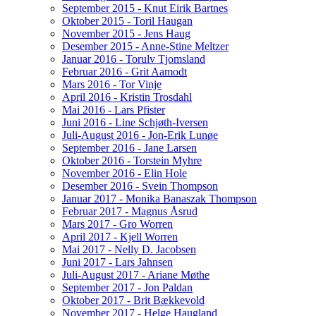
September 2015 - Knut Eirik Bartnes
Oktober 2015 - Toril Haugan
November 2015 - Jens Haug
Desember 2015 - Anne-Stine Meltzer
Januar 2016 - Torulv Tjomsland
Februar 2016 - Grit Aamodt
Mars 2016 - Tor Vinje
April 2016 - Kristin Trosdahl
Mai 2016 - Lars Pfister
Juni 2016 - Line Schjøth-Iversen
Juli-August 2016 - Jon-Erik Lunøe
September 2016 - Jane Larsen
Oktober 2016 - Torstein Myhre
November 2016 - Elin Hole
Desember 2016 - Svein Thompson
Januar 2017 - Monika Banaszak Thompson
Februar 2017 - Magnus Åsrud
Mars 2017 - Gro Worren
April 2017 - Kjell Worren
Mai 2017 - Nelly D. Jacobsen
Juni 2017 - Lars Jahnsen
Juli-August 2017 - Ariane Møthe
September 2017 - Jon Paldan
Oktober 2017 - Brit Bækkevold
November 2017 - Helge Haugland