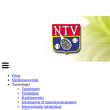
Veksle
navigasjon
Hjem
Medlemsoversikt
Turneringer
Turneringer
Terminliste
Rankingregler
Informasjon til turneringsarrangører
Internasjonale mesterskap