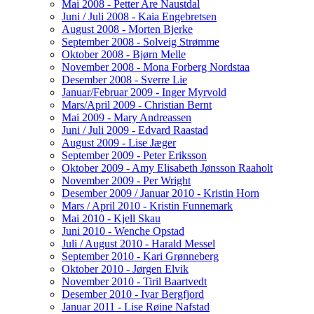
Mai 2008 - Petter Are Naustdal
Juni / Juli 2008 - Kaia Engebretsen
August 2008 - Morten Bjerke
September 2008 - Solveig Strømme
Oktober 2008 - Bjørn Melle
November 2008 - Mona Forberg Nordstaa
Desember 2008 - Sverre Lie
Januar/Februar 2009 - Inger Myrvold
Mars/April 2009 - Christian Bernt
Mai 2009 - Mary Andreassen
Juni / Juli 2009 - Edvard Raastad
August 2009 - Lise Jæger
September 2009 - Peter Eriksson
Oktober 2009 - Amy Elisabeth Jønsson Raaholt
November 2009 - Per Wright
Desember 2009 / Januar 2010 - Kristin Horn
Mars / April 2010 - Kristin Funnemark
Mai 2010 - Kjell Skau
Juni 2010 - Wenche Opstad
Juli / August 2010 - Harald Messel
September 2010 - Kari Grønneberg
Oktober 2010 - Jørgen Elvik
November 2010 - Tiril Baartvedt
Desember 2010 - Ivar Bergfjord
Januar 2011 - Lise Røine Nafstad