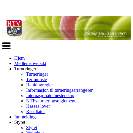
Veksle
navigasjon
Hjem
Medlemsoversikt
Turneringer
Turneringer
Terminliste
Rankingregler
Informasjon til turneringsarrangører
Internasjonale mesterskap
NTFs turneringsreglement
Hasses lover
Resultater
Innmelding
Styret
Styret
Vedtekter