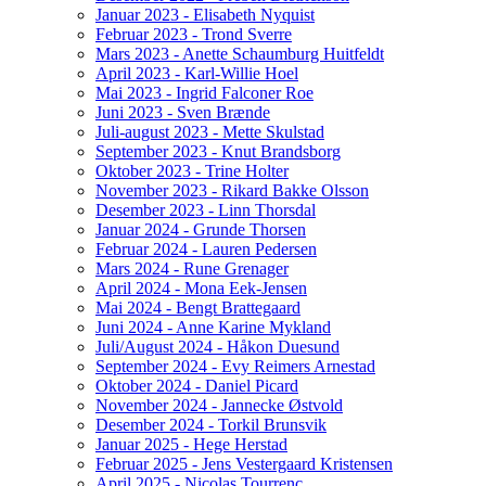
Januar 2023 - Elisabeth Nyquist
Februar 2023 - Trond Sverre
Mars 2023 - Anette Schaumburg Huitfeldt
April 2023 - Karl-Willie Hoel
Mai 2023 - Ingrid Falconer Roe
Juni 2023 - Sven Brænde
Juli-august 2023 - Mette Skulstad
September 2023 - Knut Brandsborg
Oktober 2023 - Trine Holter
November 2023 - Rikard Bakke Olsson
Desember 2023 - Linn Thorsdal
Januar 2024 - Grunde Thorsen
Februar 2024 - Lauren Pedersen
Mars 2024 - Rune Grenager
April 2024 - Mona Eek-Jensen
Mai 2024 - Bengt Brattegaard
Juni 2024 - Anne Karine Mykland
Juli/August 2024 - Håkon Duesund
September 2024 - Evy Reimers Arnestad
Oktober 2024 - Daniel Picard
November 2024 - Jannecke Østvold
Desember 2024 - Torkil Brunsvik
Januar 2025 - Hege Herstad
Februar 2025 - Jens Vestergaard Kristensen
April 2025 - Nicolas Tourrenc