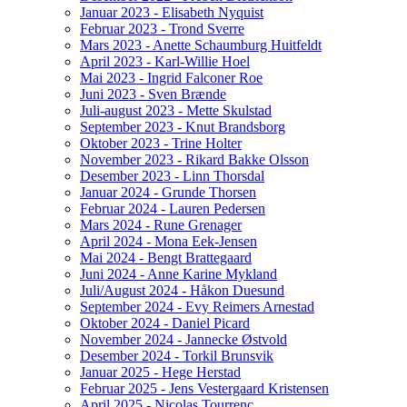
Januar 2023 - Elisabeth Nyquist
Februar 2023 - Trond Sverre
Mars 2023 - Anette Schaumburg Huitfeldt
April 2023 - Karl-Willie Hoel
Mai 2023 - Ingrid Falconer Roe
Juni 2023 - Sven Brænde
Juli-august 2023 - Mette Skulstad
September 2023 - Knut Brandsborg
Oktober 2023 - Trine Holter
November 2023 - Rikard Bakke Olsson
Desember 2023 - Linn Thorsdal
Januar 2024 - Grunde Thorsen
Februar 2024 - Lauren Pedersen
Mars 2024 - Rune Grenager
April 2024 - Mona Eek-Jensen
Mai 2024 - Bengt Brattegaard
Juni 2024 - Anne Karine Mykland
Juli/August 2024 - Håkon Duesund
September 2024 - Evy Reimers Arnestad
Oktober 2024 - Daniel Picard
November 2024 - Jannecke Østvold
Desember 2024 - Torkil Brunsvik
Januar 2025 - Hege Herstad
Februar 2025 - Jens Vestergaard Kristensen
April 2025 - Nicolas Tourrenc