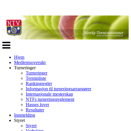
Veksle
navigasjon
Hjem
Medlemsoversikt
Turneringer
Turneringer
Terminliste
Rankingregler
Informasjon til turneringsarrangører
Internasjonale mesterskap
NTFs turneringsreglement
Hasses lover
Resultater
Innmelding
Styret
Styret
Vedtekter