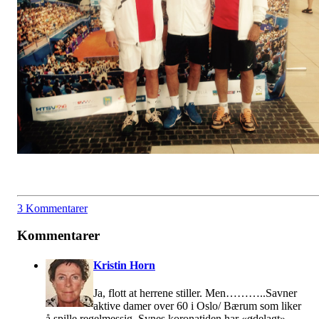
3 Kommentarer
Kommentarer
Kristin Horn
Ja, flott at herrene stiller. Men………..Savner
aktive damer over 60 i Oslo/ Bærum som liker
å spille regelmessig. Synes koronatiden har «ødelagt»