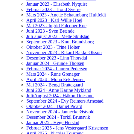
Januar 2023 - Elisabeth Nyquist
Februar 2023 - Trond Sverre
Mars 2023 - Anette Schaumburg Huitfeldt
April 2023 - Karl-Willie Hoel
Mai 2023 - Ingrid Falconer Roe
Juni 2023 - Sven Brænde
Juli-august 2023 - Mette Skulstad
September 2023 - Knut Brandsborg
Oktober 2023 - Trine Holter
November 2023 - Rikard Bakke Olsson
Desember 2023 - Linn Thorsdal
Januar 2024 - Grunde Thorsen
Februar 2024 - Lauren Pedersen
Mars 2024 - Rune Grenager
April 2024 - Mona Eek-Jensen
Mai 2024 - Bengt Brattegaard
Juni 2024 - Anne Karine Mykland
Juli/August 2024 - Håkon Duesund
September 2024 - Evy Reimers Arnestad
Oktober 2024 - Daniel Picard
November 2024 - Jannecke Østvold
Desember 2024 - Torkil Brunsvik
Januar 2025 - Hege Herstad
Februar 2025 - Jens Vestergaard Kristensen
April 2025 - Nicolas Tourrenc