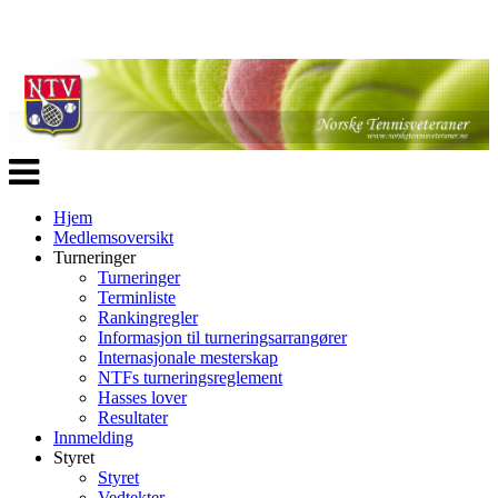
Veksle
navigasjon
Hjem
Medlemsoversikt
Turneringer
Turneringer
Terminliste
Rankingregler
Informasjon til turneringsarrangører
Internasjonale mesterskap
NTFs turneringsreglement
Hasses lover
Resultater
Innmelding
Styret
Styret
Vedtekter