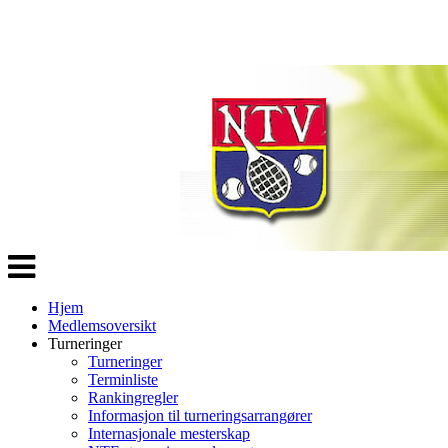
Veksle
navigasjon
Hjem
Medlemsoversikt
Turneringer
Turneringer
Terminliste
Rankingregler
Informasjon til turneringsarrangører
Internasjonale mesterskap