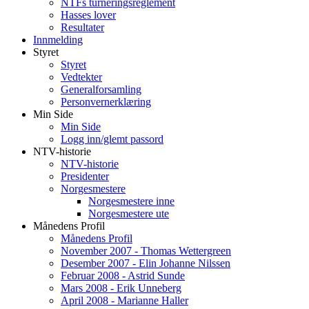
NTFs turneringsreglement
Hasses lover
Resultater
Innmelding
Styret
Styret
Vedtekter
Generalforsamling
Personvernerklæring
Min Side
Min Side
Logg inn/glemt passord
NTV-historie
NTV-historie
Presidenter
Norgesmestere
Norgesmestere inne
Norgesmestere ute
Månedens Profil
Månedens Profil
November 2007 - Thomas Wettergreen
Desember 2007 - Elin Johanne Nilssen
Februar 2008 - Astrid Sunde
Mars 2008 - Erik Unneberg
April 2008 - Marianne Haller