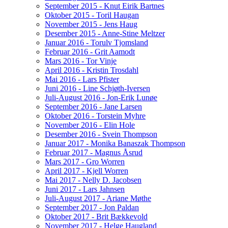
September 2015 - Knut Eirik Bartnes
Oktober 2015 - Toril Haugan
November 2015 - Jens Haug
Desember 2015 - Anne-Stine Meltzer
Januar 2016 - Torulv Tjomsland
Februar 2016 - Grit Aamodt
Mars 2016 - Tor Vinje
April 2016 - Kristin Trosdahl
Mai 2016 - Lars Pfister
Juni 2016 - Line Schjøth-Iversen
Juli-August 2016 - Jon-Erik Lunøe
September 2016 - Jane Larsen
Oktober 2016 - Torstein Myhre
November 2016 - Elin Hole
Desember 2016 - Svein Thompson
Januar 2017 - Monika Banaszak Thompson
Februar 2017 - Magnus Åsrud
Mars 2017 - Gro Worren
April 2017 - Kjell Worren
Mai 2017 - Nelly D. Jacobsen
Juni 2017 - Lars Jahnsen
Juli-August 2017 - Ariane Møthe
September 2017 - Jon Paldan
Oktober 2017 - Brit Bækkevold
November 2017 - Helge Haugland