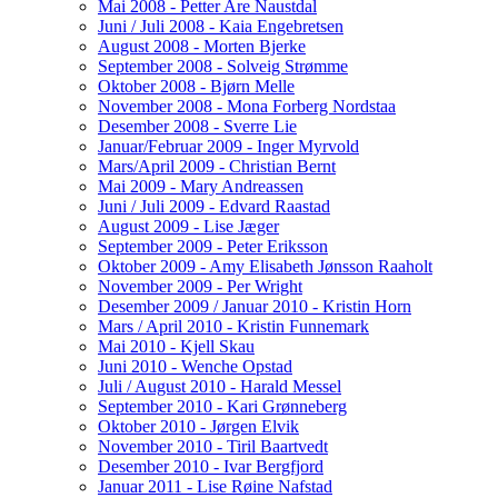
Mai 2008 - Petter Are Naustdal
Juni / Juli 2008 - Kaia Engebretsen
August 2008 - Morten Bjerke
September 2008 - Solveig Strømme
Oktober 2008 - Bjørn Melle
November 2008 - Mona Forberg Nordstaa
Desember 2008 - Sverre Lie
Januar/Februar 2009 - Inger Myrvold
Mars/April 2009 - Christian Bernt
Mai 2009 - Mary Andreassen
Juni / Juli 2009 - Edvard Raastad
August 2009 - Lise Jæger
September 2009 - Peter Eriksson
Oktober 2009 - Amy Elisabeth Jønsson Raaholt
November 2009 - Per Wright
Desember 2009 / Januar 2010 - Kristin Horn
Mars / April 2010 - Kristin Funnemark
Mai 2010 - Kjell Skau
Juni 2010 - Wenche Opstad
Juli / August 2010 - Harald Messel
September 2010 - Kari Grønneberg
Oktober 2010 - Jørgen Elvik
November 2010 - Tiril Baartvedt
Desember 2010 - Ivar Bergfjord
Januar 2011 - Lise Røine Nafstad