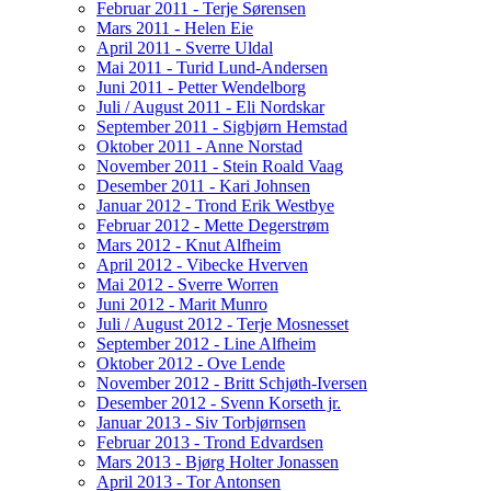
Februar 2011 - Terje Sørensen
Mars 2011 - Helen Eie
April 2011 - Sverre Uldal
Mai 2011 - Turid Lund-Andersen
Juni 2011 - Petter Wendelborg
Juli / August 2011 - Eli Nordskar
September 2011 - Sigbjørn Hemstad
Oktober 2011 - Anne Norstad
November 2011 - Stein Roald Vaag
Desember 2011 - Kari Johnsen
Januar 2012 - Trond Erik Westbye
Februar 2012 - Mette Degerstrøm
Mars 2012 - Knut Alfheim
April 2012 - Vibecke Hverven
Mai 2012 - Sverre Worren
Juni 2012 - Marit Munro
Juli / August 2012 - Terje Mosnesset
September 2012 - Line Alfheim
Oktober 2012 - Ove Lende
November 2012 - Britt Schjøth-Iversen
Desember 2012 - Svenn Korseth jr.
Januar 2013 - Siv Torbjørnsen
Februar 2013 - Trond Edvardsen
Mars 2013 - Bjørg Holter Jonassen
April 2013 - Tor Antonsen