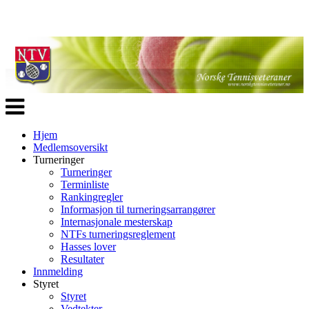
Veksle
navigasjon
Hjem
Medlemsoversikt
Turneringer
Turneringer
Terminliste
Rankingregler
Informasjon til turneringsarrangører
Internasjonale mesterskap
NTFs turneringsreglement
Hasses lover
Resultater
Innmelding
Styret
Styret
Vedtekter