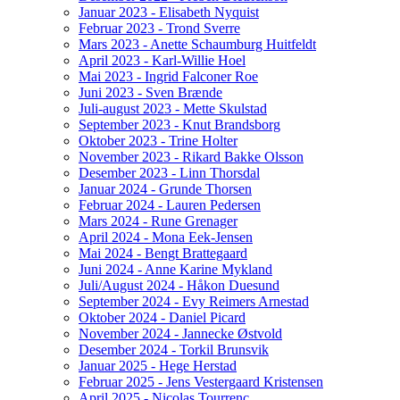
Januar 2023 - Elisabeth Nyquist
Februar 2023 - Trond Sverre
Mars 2023 - Anette Schaumburg Huitfeldt
April 2023 - Karl-Willie Hoel
Mai 2023 - Ingrid Falconer Roe
Juni 2023 - Sven Brænde
Juli-august 2023 - Mette Skulstad
September 2023 - Knut Brandsborg
Oktober 2023 - Trine Holter
November 2023 - Rikard Bakke Olsson
Desember 2023 - Linn Thorsdal
Januar 2024 - Grunde Thorsen
Februar 2024 - Lauren Pedersen
Mars 2024 - Rune Grenager
April 2024 - Mona Eek-Jensen
Mai 2024 - Bengt Brattegaard
Juni 2024 - Anne Karine Mykland
Juli/August 2024 - Håkon Duesund
September 2024 - Evy Reimers Arnestad
Oktober 2024 - Daniel Picard
November 2024 - Jannecke Østvold
Desember 2024 - Torkil Brunsvik
Januar 2025 - Hege Herstad
Februar 2025 - Jens Vestergaard Kristensen
April 2025 - Nicolas Tourrenc