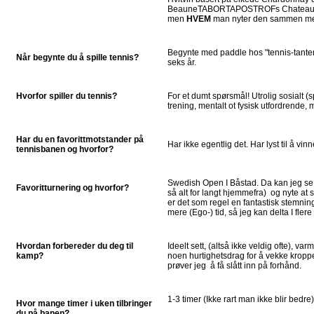
BeauneTABORTAPOSTROFs Chateau Me
men
HVEM
man nyter den sammen med
Begynte med paddle hos "tennis-tante
Når begynte du å spille tennis?
seks år.
Hvorfor spiller du tennis?
For et dumt spørsmål! Utrolig sosialt (
trening, mentalt ot fysisk utfordrende, 
Har du en favorittmotstander på
Har ikke egentlig det. Har lyst til å vinn
tennisbanen og hvorfor?
Swedish Open I Båstad. Da kan jeg se 
Favoritturnering og hvorfor?
så alt for langt hjemmefra) og nyte at
er det som regel en fantastisk stemning.
mere (Ego-) tid, så jeg kan delta I flere
Hvordan forbereder du deg til
Ideelt sett, (altså ikke veldig ofte), v
kamp?
noen hurtighetsdrag for å vekke kroppe
prøver jeg å få slått inn på forhånd.
1-3 timer (Ikke rart man ikke blir bedre)
Hvor mange timer i uken tilbringer
du på banen?