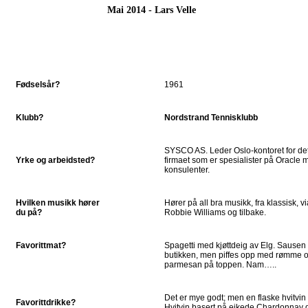
Mai 2014 - Lars Velle
Fødselsår?
1961
Klubb?
Nordstrand Tennisklubb
SYSCO AS. Leder Oslo-kontoret for de
Yrke og arbeidsted?
firmaet som er spesialister på Oracle
konsulenter.
Hvilken musikk hører
Hører på all bra musikk, fra klassisk, 
du på?
Robbie Williams og tilbake.
Favorittmat?
Spagetti med kjøttdeig av Elg. Sausen
butikken, men piffes opp med rømme og
parmesan på toppen. Nam…..
Det er mye godt; men en flaske hvitvin p
Favorittdrikke?
Hvitvin basert på eikede Chardonnay dr