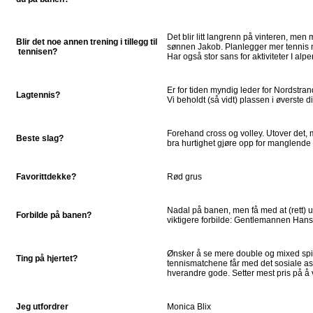
Det blir litt langrenn på vinteren, men
Blir det noe annen trening i tillegg til
sønnen Jakob. Planlegger mer tennis 
tennisen?
Har også stor sans for aktiviteter I al
Er for tiden myndig leder for Nordstra
Lagtennis?
Vi beholdt (så vidt) plassen i øverste div
Forehand cross og volley. Utover det, m
Beste slag?
bra hurtighet gjøre opp for manglende b
Favorittdekke?
Rød grus
Nadal på banen, men få med at (rett) u
Forbilde på banen?
viktigere forbilde: Gentlemannen Han
Ønsker å se mere double og mixed spill
Ting på hjertet?
tennismatchene får med det sosiale as
hverandre gode. Setter mest pris på 
Jeg utfordrer
Monica Blix