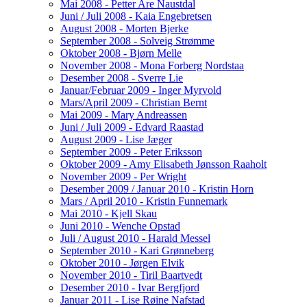
Mai 2008 - Petter Are Naustdal
Juni / Juli 2008 - Kaia Engebretsen
August 2008 - Morten Bjerke
September 2008 - Solveig Strømme
Oktober 2008 - Bjørn Melle
November 2008 - Mona Forberg Nordstaa
Desember 2008 - Sverre Lie
Januar/Februar 2009 - Inger Myrvold
Mars/April 2009 - Christian Bernt
Mai 2009 - Mary Andreassen
Juni / Juli 2009 - Edvard Raastad
August 2009 - Lise Jæger
September 2009 - Peter Eriksson
Oktober 2009 - Amy Elisabeth Jønsson Raaholt
November 2009 - Per Wright
Desember 2009 / Januar 2010 - Kristin Horn
Mars / April 2010 - Kristin Funnemark
Mai 2010 - Kjell Skau
Juni 2010 - Wenche Opstad
Juli / August 2010 - Harald Messel
September 2010 - Kari Grønneberg
Oktober 2010 - Jørgen Elvik
November 2010 - Tiril Baartvedt
Desember 2010 - Ivar Bergfjord
Januar 2011 - Lise Røine Nafstad