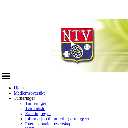
Veksle
navigasjon
Hjem
Medlemsoversikt
Turneringer
Turneringer
Terminliste
Rankingregler
Informasjon til turneringsarrangører
Internasjonale mesterskap