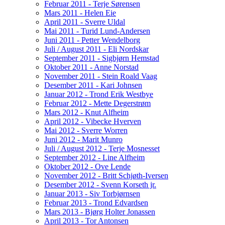
Februar 2011 - Terje Sørensen
Mars 2011 - Helen Eie
April 2011 - Sverre Uldal
Mai 2011 - Turid Lund-Andersen
Juni 2011 - Petter Wendelborg
Juli / August 2011 - Eli Nordskar
September 2011 - Sigbjørn Hemstad
Oktober 2011 - Anne Norstad
November 2011 - Stein Roald Vaag
Desember 2011 - Kari Johnsen
Januar 2012 - Trond Erik Westbye
Februar 2012 - Mette Degerstrøm
Mars 2012 - Knut Alfheim
April 2012 - Vibecke Hverven
Mai 2012 - Sverre Worren
Juni 2012 - Marit Munro
Juli / August 2012 - Terje Mosnesset
September 2012 - Line Alfheim
Oktober 2012 - Ove Lende
November 2012 - Britt Schjøth-Iversen
Desember 2012 - Svenn Korseth jr.
Januar 2013 - Siv Torbjørnsen
Februar 2013 - Trond Edvardsen
Mars 2013 - Bjørg Holter Jonassen
April 2013 - Tor Antonsen