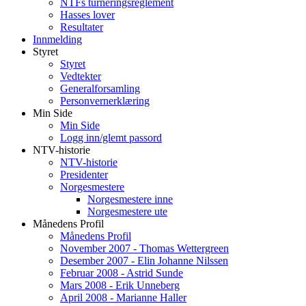
NTFs turneringsreglement
Hasses lover
Resultater
Innmelding
Styret
Styret
Vedtekter
Generalforsamling
Personvernerklæring
Min Side
Min Side
Logg inn/glemt passord
NTV-historie
NTV-historie
Presidenter
Norgesmestere
Norgesmestere inne
Norgesmestere ute
Månedens Profil
Månedens Profil
November 2007 - Thomas Wettergreen
Desember 2007 - Elin Johanne Nilssen
Februar 2008 - Astrid Sunde
Mars 2008 - Erik Unneberg
April 2008 - Marianne Haller