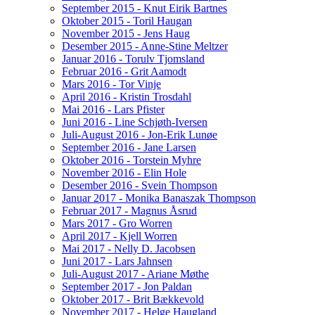
September 2015 - Knut Eirik Bartnes
Oktober 2015 - Toril Haugan
November 2015 - Jens Haug
Desember 2015 - Anne-Stine Meltzer
Januar 2016 - Torulv Tjomsland
Februar 2016 - Grit Aamodt
Mars 2016 - Tor Vinje
April 2016 - Kristin Trosdahl
Mai 2016 - Lars Pfister
Juni 2016 - Line Schjøth-Iversen
Juli-August 2016 - Jon-Erik Lunøe
September 2016 - Jane Larsen
Oktober 2016 - Torstein Myhre
November 2016 - Elin Hole
Desember 2016 - Svein Thompson
Januar 2017 - Monika Banaszak Thompson
Februar 2017 - Magnus Åsrud
Mars 2017 - Gro Worren
April 2017 - Kjell Worren
Mai 2017 - Nelly D. Jacobsen
Juni 2017 - Lars Jahnsen
Juli-August 2017 - Ariane Møthe
September 2017 - Jon Paldan
Oktober 2017 - Brit Bækkevold
November 2017 - Helge Haugland