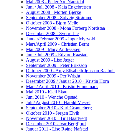
Mai 2008 - Petter Are Naustdal
Juni / Juli 2008 - Kaia Engebretsen
August 2008 - Morten Bjerke
September 2008 - Solveig Strømme
Oktober 2008 - Bjørn Melle
November 2008 - Mona Forberg Nordstaa
Desember 2008 - Sverre Lie
Januar/Februar 2009 - Inger Myrvold
Mars/April 2009 - Christian Bernt
Mai 2009 - Mary Andreassen
Juni / Juli 2009 - Edvard Raastad
August 2009 - Lise Jæger
September 2009 - Peter Eriksson
Oktober 2009 - Amy Elisabeth Jønsson Raaholt
November 2009 - Per Wright
Desember 2009 / Januar 2010 - Kristin Horn
Mars / April 2010 - Kristin Funnemark
Mai 2010 - Kjell Skau
Juni 2010 - Wenche Opstad
Juli / August 2010 - Harald Messel
September 2010 - Kari Grønneberg
Oktober 2010 - Jørgen Elvik
November 2010 - Tiril Baartvedt
Desember 2010 - Ivar Bergfjord
Januar 2011 - Lise Røine Nafstad