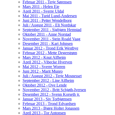
Februar 2011 - Terje Sørensen
Mars 2011 - Helen Eie
April 2011 - Sverre Uldal
Mai 2011 - Turid Lund-Andersen
Juni 2011 - Petter Wendelborg
Juli / August 2011 - Eli Nordskar
September 2011 - Sigbjørn Hemstad
Oktober 2011 - Anne Norstad
November 2011 - Stein Roald Vaag
Desember 2011 - Kari Johnsen
Januar 2012 - Trond Erik Westbye
Februar 2012 - Mette Degerstrøm
Mars 2012 - Knut Alfheim
April 2012 - Vibecke Hverven
Mai 2012 - Sverre Worren
Juni 2012 - Marit Munro
Juli / August 2012 - Terje Mosnesset
September 2012 - Line Alfheim
Oktober 2012 - Ove Lende
November 2012 - Britt Schjøth-Iversen
Desember 2012 - Svenn Korseth jr.
Januar 2013 - Siv Torbjørnsen
Februar 2013 - Trond Edvardsen
Mars 2013 - Bjørg Holter Jonassen
April 2013 - Tor Antonsen