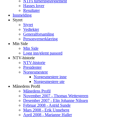
NTFs turneringsreglement
Hasses lover
Resultater
Innmelding
Styret
Styret
Vedtekter
Generalforsamling
Personvernerklæring
Min Side
Min Side
Logg inn/glemt passord
NTV-historie
NTV-historie
Presidenter
Norgesmestere
Norgesmestere inne
Norgesmestere ute
Månedens Profil
Månedens Profil
November 2007 - Thomas Wettergreen
Desember 2007 - Elin Johanne Nilssen
Februar 2008 - Astrid Sunde
Mars 2008 - Erik Unneberg
April 2008 - Marianne Haller