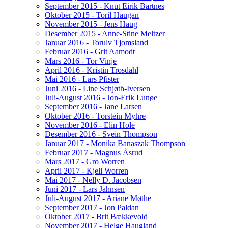
September 2015 - Knut Eirik Bartnes
Oktober 2015 - Toril Haugan
November 2015 - Jens Haug
Desember 2015 - Anne-Stine Meltzer
Januar 2016 - Torulv Tjomsland
Februar 2016 - Grit Aamodt
Mars 2016 - Tor Vinje
April 2016 - Kristin Trosdahl
Mai 2016 - Lars Pfister
Juni 2016 - Line Schjøth-Iversen
Juli-August 2016 - Jon-Erik Lunøe
September 2016 - Jane Larsen
Oktober 2016 - Torstein Myhre
November 2016 - Elin Hole
Desember 2016 - Svein Thompson
Januar 2017 - Monika Banaszak Thompson
Februar 2017 - Magnus Åsrud
Mars 2017 - Gro Worren
April 2017 - Kjell Worren
Mai 2017 - Nelly D. Jacobsen
Juni 2017 - Lars Jahnsen
Juli-August 2017 - Ariane Møthe
September 2017 - Jon Paldan
Oktober 2017 - Brit Bækkevold
November 2017 - Helge Haugland