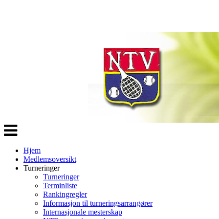
Veksle
navigasjon
Hjem
Medlemsoversikt
Turneringer
Turneringer
Terminliste
Rankingregler
Informasjon til turneringsarrangører
Internasjonale mesterskap