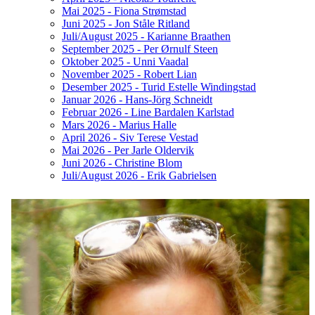
Mai 2025 - Fiona Strømstad
Juni 2025 - Jon Ståle Ritland
Juli/August 2025 - Karianne Braathen
September 2025 - Per Ørnulf Steen
Oktober 2025 - Unni Vaadal
November 2025 - Robert Lian
Desember 2025 - Turid Estelle Windingstad
Januar 2026 - Hans-Jörg Schneidt
Februar 2026 - Line Bardalen Karlstad
Mars 2026 - Marius Halle
April 2026 - Siv Terese Vestad
Mai 2026 - Per Jarle Oldervik
Juni 2026 - Christine Blom
Juli/August 2026 - Erik Gabrielsen