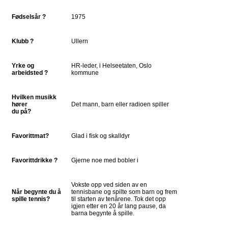
Fødselsår ?
1975
Klubb ?
Ullern
Yrke og
HR-leder, i Helseetaten, Oslo
arbeidsted ?
kommune
Hvilken musikk
hører
Det mann, barn eller radioen spiller
du på?
Favorittmat?
Glad i fisk og skalldyr
Favorittdrikke ?
Gjerne noe med bobler i
Vokste opp ved siden av en
Når begynte du å
tennisbane og spilte som barn og frem
spille tennis?
til starten av tenårene. Tok det opp
igjen etter en 20 år lang pause, da
barna begynte å spille.