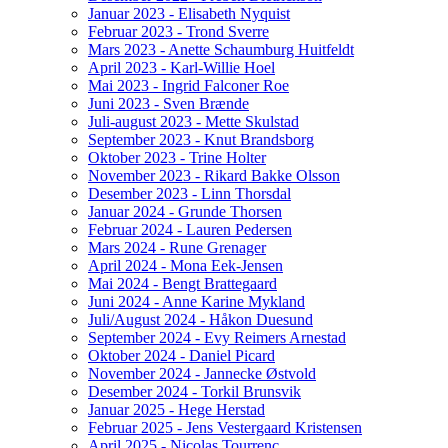
Januar 2023 - Elisabeth Nyquist
Februar 2023 - Trond Sverre
Mars 2023 - Anette Schaumburg Huitfeldt
April 2023 - Karl-Willie Hoel
Mai 2023 - Ingrid Falconer Roe
Juni 2023 - Sven Brænde
Juli-august 2023 - Mette Skulstad
September 2023 - Knut Brandsborg
Oktober 2023 - Trine Holter
November 2023 - Rikard Bakke Olsson
Desember 2023 - Linn Thorsdal
Januar 2024 - Grunde Thorsen
Februar 2024 - Lauren Pedersen
Mars 2024 - Rune Grenager
April 2024 - Mona Eek-Jensen
Mai 2024 - Bengt Brattegaard
Juni 2024 - Anne Karine Mykland
Juli/August 2024 - Håkon Duesund
September 2024 - Evy Reimers Arnestad
Oktober 2024 - Daniel Picard
November 2024 - Jannecke Østvold
Desember 2024 - Torkil Brunsvik
Januar 2025 - Hege Herstad
Februar 2025 - Jens Vestergaard Kristensen
April 2025 - Nicolas Tourrenc