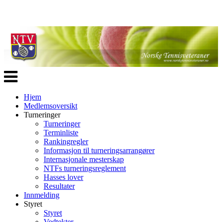
Veksle
navigasjon
Hjem
Medlemsoversikt
Turneringer
Turneringer
Terminliste
Rankingregler
Informasjon til turneringsarrangører
Internasjonale mesterskap
NTFs turneringsreglement
Hasses lover
Resultater
Innmelding
Styret
Styret
Vedtekter