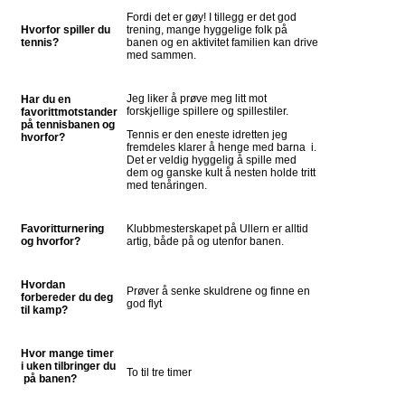
Fordi det er gøy! I tillegg er det god
Hvorfor spiller du
trening, mange hyggelige folk på
tennis?
banen og en aktivitet familien kan drive
med sammen.
Jeg liker å prøve meg litt mot
Har du en
forskjellige spillere og spillestiler.
favorittmotstander
på tennisbanen og
Tennis er den eneste idretten jeg
hvorfor?
fremdeles klarer å henge med barna i.
Det er veldig hyggelig å spille med
dem og ganske kult å nesten holde tritt
med tenåringen.
Favoritturnering
Klubbmesterskapet på Ullern er alltid
og hvorfor?
artig, både på og utenfor banen.
Hvordan
Prøver å senke skuldrene og finne en
forbereder du deg
god flyt
til kamp?
Hvor mange timer
i uken tilbringer du
To til tre timer
på banen?