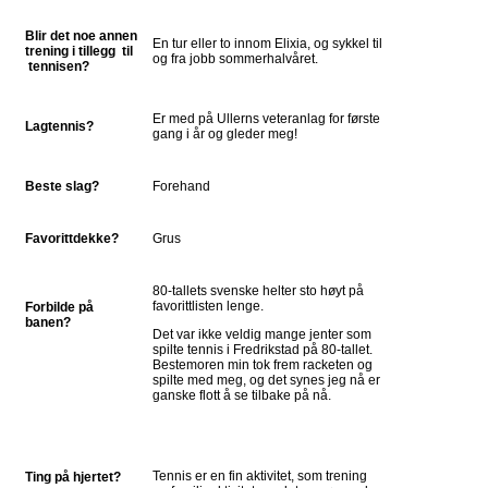
Blir det noe annen
En tur eller to innom Elixia, og sykkel til
trening i tillegg til
og fra jobb sommerhalvåret.
tennisen?
Er med på Ullerns veteranlag for første
Lagtennis?
gang i år og gleder meg!
Beste slag?
Forehand
Favorittdekke?
Grus
80-tallets svenske helter sto høyt på
favorittlisten lenge.
Forbilde på
banen?
Det var ikke veldig mange jenter som
spilte tennis i Fredrikstad på 80-tallet.
Bestemoren min tok frem racketen og
spilte med meg, og det synes jeg nå er
ganske flott å se tilbake på nå.
Tennis er en fin aktivitet, som trening
Ting på hjertet?