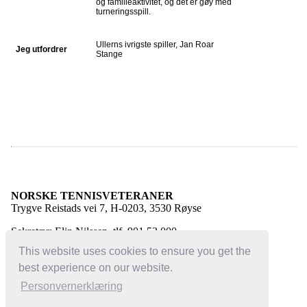
og familieaktivitet, og det er gøy med
turneringsspill.
Ullerns ivrigste spiller, Jan Roar
Jeg utfordrer
Stange
NORSKE TENNISVETERANER
Trygve Reistads vei 7, H-0203, 3530 Røyse
Sekretær: Elin Nilssen, tlf. 901 53 000
E-post:
elin@norsketennisveteraner.no
This website uses cookies to ensure you get the
best experience on our website.
Personvernerklæring