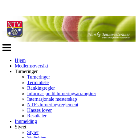
Veksle
navigasjon
Hjem
Medlemsoversikt
Turneringer
Turneringer
Terminliste
Rankingregler
Informasjon til turneringsarrangører
Internasjonale mesterskap
NTFs turneringsreglement
Hasses lover
Resultater
Innmelding
Styret
Styret
Vedtekter