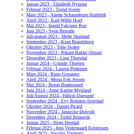
Januar 2023 - Elisabeth Nyquist
Februar 2023 - Trond Sverre
Mars 2023 - Anette Schaumburg Huitfeldt
April 2023 - Karl-Willie Hoel
Mai 2023 - Ingrid Falconer Roe
Juni 2023 - Sven Brænde
Juli-august 2023 - Mette Skulstad
September 2023 - Knut Brandsborg
Oktober 2023 - Trine Holter
November 2023 - Rikard Bakke Olsson
Desember 2023 - Linn Thorsdal
Januar 2024 - Grunde Thorsen
Februar 2024 - Lauren Pedersen
Mars 2024 - Rune Grenager
April 2024 - Mona Eek-Jensen
Mai 2024 - Bengt Brattegaard
Juni 2024 - Anne Karine Mykland
Juli/August 2024 - Håkon Duesund
September 2024 - Evy Reimers Arnestad
Oktober 2024 - Daniel Picard
November 2024 - Jannecke Østvold
Desember 2024 - Torkil Brunsvik
Januar 2025 - Hege Herstad
Februar 2025 - Jens Vestergaard Kristensen
April 2025 - Nicolas Tourrenc