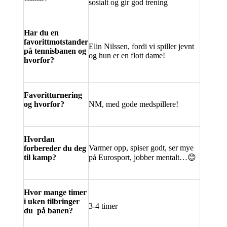
sosialt og gir god trening
Har du en
favorittmotstander
Elin Nilssen, fordi vi spiller jevnt
på tennisbanen og
og hun er en flott dame!
hvorfor?
Favoritturnering
og hvorfor?
NM, med gode medspillere!
Hvordan
Varmer opp, spiser godt, ser mye
forbereder du deg
til kamp?
på Eurosport, jobber mentalt…
😊
Hvor mange timer
i uken tilbringer
3-4 timer
du på banen?