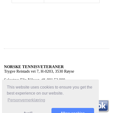
NORSKE TENNISVETERANER
Trygve Reistads vei 7, H-0203, 3530 Røyse
Sekretær: Elin Nilssen, tlf. 901 53 000
E-post:
elin@norsketennisveteraner.no
This website uses cookies to ensure you get the
best experience on our website.
Personvernerklæring