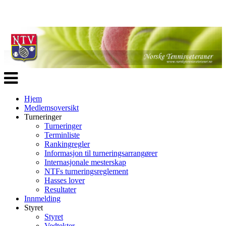
Veksle
navigasjon
Hjem
Medlemsoversikt
Turneringer
Turneringer
Terminliste
Rankingregler
Informasjon til turneringsarrangører
Internasjonale mesterskap
NTFs turneringsreglement
Hasses lover
Resultater
Innmelding
Styret
Styret
Vedtekter