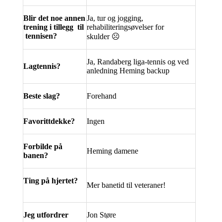
Blir det noe annen
Ja, tur og jogging,
trening i tillegg til
rehabiliteringsøvelser for
tennisen?
skulder
☹
Ja, Randaberg liga-tennis og ved
Lagtennis?
anledning Heming backup
Beste slag?
Forehand
Favorittdekke?
Ingen
Forbilde på
Heming damene
banen?
Ting på hjertet?
Mer banetid til veteraner!
Jeg utfordrer
Jon Støre