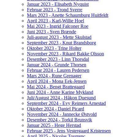
Januar 2023 - Elisabeth Nyquist
Februar 2023 - Trond Sverre
Mars 2023 - Anette Schaumburg Huitfeldt
April 2023 - Karl-Willie Hoel
Mai 2023 - Ingrid Falconer Roe
Juni 2023 - Sven Brænde
Juli-august 2023 - Mette Skulstad
September 2023 - Knut Brandsborg
Oktober 2023 - Trine Holter
November 2023 - Rikard Bakke Olsson
Desember 2023 - Linn Thorsdal
Januar 2024 - Grunde Thorsen
Februar 2024 - Lauren Pedersen
Mars 2024 - Rune Grenager
April 2024 - Mona Eek-Jensen
Mai 2024 - Bengt Brattegaard
Juni 2024 - Anne Karine Mykland
Juli/August 2024 - Håkon Duesund
September 2024 - Evy Reimers Arnestad
Oktober 2024 - Daniel Picard
November 2024 - Jannecke Østvold
Desember 2024 - Torkil Brunsvik
Januar 2025 - Hege Herstad
Februar 2025 - Jens Vestergaard Kristensen
April 2025 - Nicolas Tourrenc