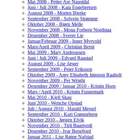
Mai 2008 - Petter Are Naustdal
Juni / Juli 2008 - Kaia Engebretsen
August 2008 - Morten Bjerke
September 2008 - Solveig Strømme
Oktober 2008 - Bjørn Melle
November 2008 - Mona Forberg Nordstaa
Desember 2008 - Sverre Lie
Januar/Februar 2009 - Inger Myrvold
Mars/April 2009 - Christian Bernt
Mai 2009 - Mary Andreassen
Juni / Juli 2009 - Edvard Raastad
August 2009 - Lise Jæger
September 2009 - Peter Eriksson
Oktober 2009 - Amy Elisabeth Jønsson Raaholt
November 2009 - Per Wright
Desember 2009 / Januar 2010 - Kristin Horn
Mars / April 2010 - Kristin Funnemark
Mai 2010 - Kjell Skau
Juni 2010 - Wenche Opstad
Juli / August 2010 - Harald Messel
September 2010 - Kari Grønneberg
Oktober 2010 - Jørgen Elvik
November 2010 - Tiril Baartvedt
Desember 2010 - Ivar Bergfjord
Januar 2011 - Lise Røine Nafstad