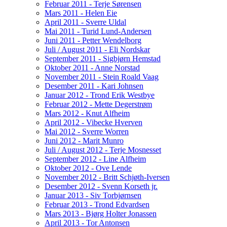
Februar 2011 - Terje Sørensen
Mars 2011 - Helen Eie
April 2011 - Sverre Uldal
Mai 2011 - Turid Lund-Andersen
Juni 2011 - Petter Wendelborg
Juli / August 2011 - Eli Nordskar
September 2011 - Sigbjørn Hemstad
Oktober 2011 - Anne Norstad
November 2011 - Stein Roald Vaag
Desember 2011 - Kari Johnsen
Januar 2012 - Trond Erik Westbye
Februar 2012 - Mette Degerstrøm
Mars 2012 - Knut Alfheim
April 2012 - Vibecke Hverven
Mai 2012 - Sverre Worren
Juni 2012 - Marit Munro
Juli / August 2012 - Terje Mosnesset
September 2012 - Line Alfheim
Oktober 2012 - Ove Lende
November 2012 - Britt Schjøth-Iversen
Desember 2012 - Svenn Korseth jr.
Januar 2013 - Siv Torbjørnsen
Februar 2013 - Trond Edvardsen
Mars 2013 - Bjørg Holter Jonassen
April 2013 - Tor Antonsen