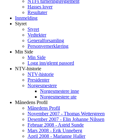
NTFs turneringsreglement
Hasses lover
Resultater
Innmelding
Styret
Styret
Vedtekter
Generalforsamling
Personvernerklæring
Min Side
Min Side
Logg inn/glemt passord
NTV-historie
NTV-historie
Presidenter
Norgesmestere
Norgesmestere inne
Norgesmestere ute
Månedens Profil
Månedens Profil
November 2007 - Thomas Wettergreen
Desember 2007 - Elin Johanne Nilssen
Februar 2008 - Astrid Sunde
Mars 2008 - Erik Unneberg
April 2008 - Marianne Haller