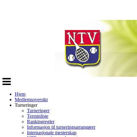
Veksle
navigasjon
Hjem
Medlemsoversikt
Turneringer
Turneringer
Terminliste
Rankingregler
Informasjon til turneringsarrangører
Internasjonale mesterskap