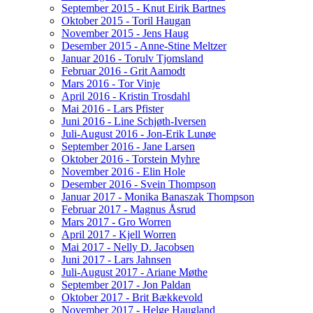
September 2015 - Knut Eirik Bartnes
Oktober 2015 - Toril Haugan
November 2015 - Jens Haug
Desember 2015 - Anne-Stine Meltzer
Januar 2016 - Torulv Tjomsland
Februar 2016 - Grit Aamodt
Mars 2016 - Tor Vinje
April 2016 - Kristin Trosdahl
Mai 2016 - Lars Pfister
Juni 2016 - Line Schjøth-Iversen
Juli-August 2016 - Jon-Erik Lunøe
September 2016 - Jane Larsen
Oktober 2016 - Torstein Myhre
November 2016 - Elin Hole
Desember 2016 - Svein Thompson
Januar 2017 - Monika Banaszak Thompson
Februar 2017 - Magnus Åsrud
Mars 2017 - Gro Worren
April 2017 - Kjell Worren
Mai 2017 - Nelly D. Jacobsen
Juni 2017 - Lars Jahnsen
Juli-August 2017 - Ariane Møthe
September 2017 - Jon Paldan
Oktober 2017 - Brit Bækkevold
November 2017 - Helge Haugland