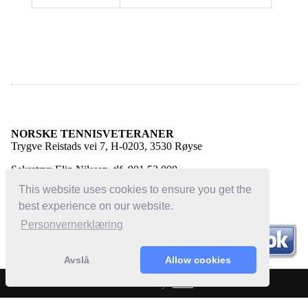
NORSKE TENNISVETERANER
Trygve Reistads vei 7, H-0203, 3530 Røyse
Sekretær: Elin Nilssen, tlf. 901 53 000
E-post:
elin@norsketennisveteraner.no
This website uses cookies to ensure you get the
best experience on our website.
Personvernerklæring
Avslå
Allow cookies
Powered by:
Bloc