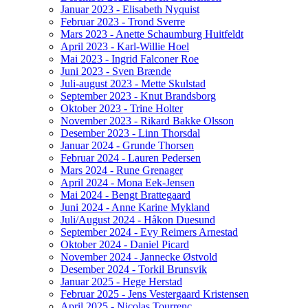
Januar 2023 - Elisabeth Nyquist
Februar 2023 - Trond Sverre
Mars 2023 - Anette Schaumburg Huitfeldt
April 2023 - Karl-Willie Hoel
Mai 2023 - Ingrid Falconer Roe
Juni 2023 - Sven Brænde
Juli-august 2023 - Mette Skulstad
September 2023 - Knut Brandsborg
Oktober 2023 - Trine Holter
November 2023 - Rikard Bakke Olsson
Desember 2023 - Linn Thorsdal
Januar 2024 - Grunde Thorsen
Februar 2024 - Lauren Pedersen
Mars 2024 - Rune Grenager
April 2024 - Mona Eek-Jensen
Mai 2024 - Bengt Brattegaard
Juni 2024 - Anne Karine Mykland
Juli/August 2024 - Håkon Duesund
September 2024 - Evy Reimers Arnestad
Oktober 2024 - Daniel Picard
November 2024 - Jannecke Østvold
Desember 2024 - Torkil Brunsvik
Januar 2025 - Hege Herstad
Februar 2025 - Jens Vestergaard Kristensen
April 2025 - Nicolas Tourrenc