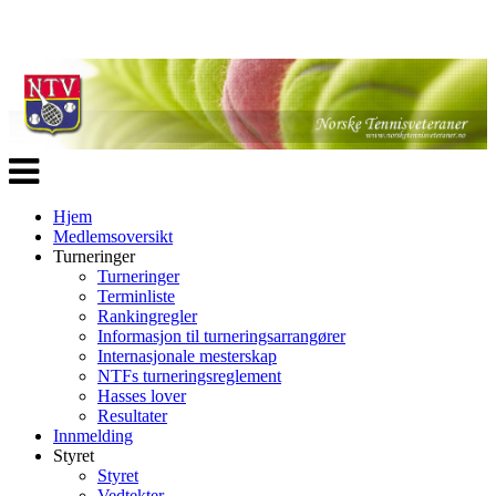
Veksle
navigasjon
Hjem
Medlemsoversikt
Turneringer
Turneringer
Terminliste
Rankingregler
Informasjon til turneringsarrangører
Internasjonale mesterskap
NTFs turneringsreglement
Hasses lover
Resultater
Innmelding
Styret
Styret
Vedtekter