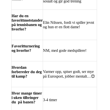
sosialt og gir god trening
Har du en
favorittmotstander
Elin Nilssen, fordi vi spiller jevnt
på tennisbanen og
og hun er en flott dame!
hvorfor?
Favoritturnering
og hvorfor?
NM, med gode medspillere!
Hvordan
Varmer opp, spiser godt, ser mye
forbereder du deg
til kamp?
på Eurosport, jobber mentalt…
😊
Hvor mange timer
i uken tilbringer
3-4 timer
du på banen?