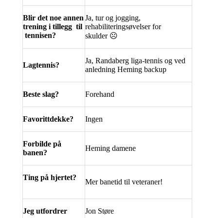
Blir det noe annen
Ja, tur og jogging,
trening i tillegg til
rehabiliteringsøvelser for
tennisen?
skulder
☹
Ja, Randaberg liga-tennis og ved
Lagtennis?
anledning Heming backup
Beste slag?
Forehand
Favorittdekke?
Ingen
Forbilde på
Heming damene
banen?
Ting på hjertet?
Mer banetid til veteraner!
Jeg utfordrer
Jon Støre