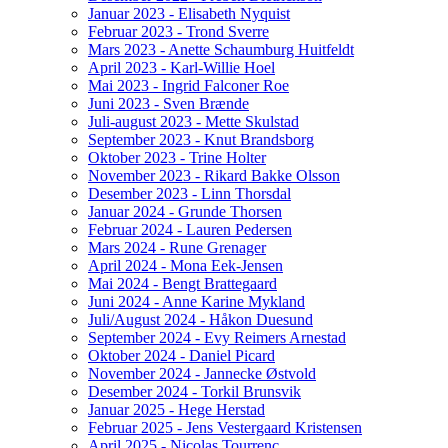
Januar 2023 - Elisabeth Nyquist
Februar 2023 - Trond Sverre
Mars 2023 - Anette Schaumburg Huitfeldt
April 2023 - Karl-Willie Hoel
Mai 2023 - Ingrid Falconer Roe
Juni 2023 - Sven Brænde
Juli-august 2023 - Mette Skulstad
September 2023 - Knut Brandsborg
Oktober 2023 - Trine Holter
November 2023 - Rikard Bakke Olsson
Desember 2023 - Linn Thorsdal
Januar 2024 - Grunde Thorsen
Februar 2024 - Lauren Pedersen
Mars 2024 - Rune Grenager
April 2024 - Mona Eek-Jensen
Mai 2024 - Bengt Brattegaard
Juni 2024 - Anne Karine Mykland
Juli/August 2024 - Håkon Duesund
September 2024 - Evy Reimers Arnestad
Oktober 2024 - Daniel Picard
November 2024 - Jannecke Østvold
Desember 2024 - Torkil Brunsvik
Januar 2025 - Hege Herstad
Februar 2025 - Jens Vestergaard Kristensen
April 2025 - Nicolas Tourrenc