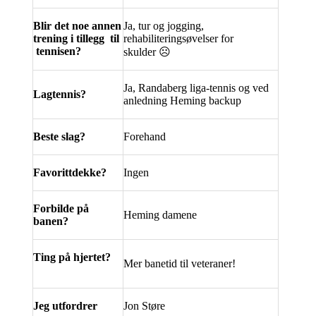
Blir det noe annen
Ja, tur og jogging,
trening i tillegg til
rehabiliteringsøvelser for
tennisen?
skulder
☹
Ja, Randaberg liga-tennis og ved
Lagtennis?
anledning Heming backup
Beste slag?
Forehand
Favorittdekke?
Ingen
Forbilde på
Heming damene
banen?
Ting på hjertet?
Mer banetid til veteraner!
Jeg utfordrer
Jon Støre