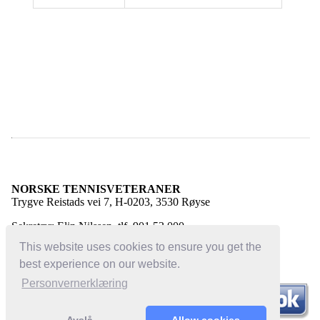
NORSKE TENNISVETERANER
Trygve Reistads vei 7, H-0203, 3530 Røyse
Sekretær: Elin Nilssen, tlf. 901 53 000
E-post:
elin@norsketennisveteraner.no
This website uses cookies to ensure you get the
best experience on our website.
Personvernerklæring