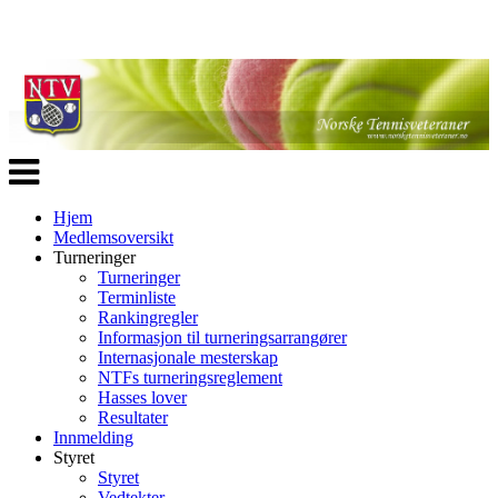
Veksle
navigasjon
Hjem
Medlemsoversikt
Turneringer
Turneringer
Terminliste
Rankingregler
Informasjon til turneringsarrangører
Internasjonale mesterskap
NTFs turneringsreglement
Hasses lover
Resultater
Innmelding
Styret
Styret
Vedtekter