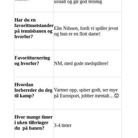
sosialt og gir god trening
Har du en
favorittmotstander
Elin Nilssen, fordi vi spiller jevnt
på tennisbanen og
og hun er en flott dame!
hvorfor?
Favoritturnering
og hvorfor?
NM, med gode medspillere!
Hvordan
Varmer opp, spiser godt, ser mye
forbereder du deg
til kamp?
på Eurosport, jobber mentalt…
😊
Hvor mange timer
i uken tilbringer
3-4 timer
du på banen?