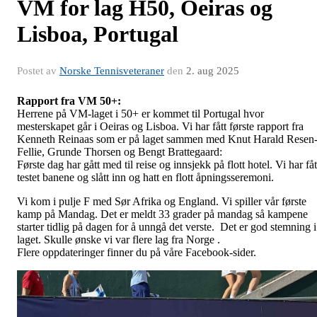
VM for lag H50, Oeiras og
Lisboa, Portugal
Postet av
Norske Tennisveteraner
den
2. aug 2025
Rapport fra VM 50+:
Herrene på VM-laget i 50+ er kommet til Portugal hvor
mesterskapet går i Oeiras og Lisboa. Vi har fått første rapport fra
Kenneth Reinaas som er på laget sammen med
Knut Harald Resen
Fellie, Grunde Thorsen og Bengt Brattegaard:
Første dag har gått med til reise og innsjekk på flott hotel. Vi har fåt
testet banene og slått inn og hatt en flott åpningsseremoni.
Vi kom i pulje F med Sør Afrika og England. Vi spiller vår første
kamp på Mandag. Det er meldt 33 grader på mandag så kampene
starter tidlig på dagen for å unngå det verste. Det er god stemning i
laget. Skulle ønske vi var flere lag fra Norge .
Flere oppdateringer finner du på våre Facebook-sider.