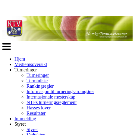
Veksle
navigasjon
Hjem
Medlemsoversikt
Turneringer
Turneringer
Terminliste
Rankingregler
Informasjon til turneringsarrangører
Internasjonale mesterskap
NTFs turneringsreglement
Hasses lover
Resultater
Innmelding
Styret
Styret
Vedtekter