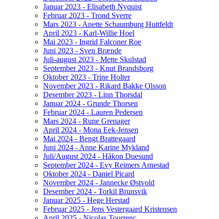
Januar 2023 - Elisabeth Nyquist
Februar 2023 - Trond Sverre
Mars 2023 - Anette Schaumburg Huitfeldt
April 2023 - Karl-Willie Hoel
Mai 2023 - Ingrid Falconer Roe
Juni 2023 - Sven Brænde
Juli-august 2023 - Mette Skulstad
September 2023 - Knut Brandsborg
Oktober 2023 - Trine Holter
November 2023 - Rikard Bakke Olsson
Desember 2023 - Linn Thorsdal
Januar 2024 - Grunde Thorsen
Februar 2024 - Lauren Pedersen
Mars 2024 - Rune Grenager
April 2024 - Mona Eek-Jensen
Mai 2024 - Bengt Brattegaard
Juni 2024 - Anne Karine Mykland
Juli/August 2024 - Håkon Duesund
September 2024 - Evy Reimers Arnestad
Oktober 2024 - Daniel Picard
November 2024 - Jannecke Østvold
Desember 2024 - Torkil Brunsvik
Januar 2025 - Hege Herstad
Februar 2025 - Jens Vestergaard Kristensen
April 2025 - Nicolas Tourrenc