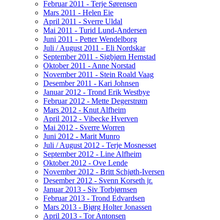
Februar 2011 - Terje Sørensen
Mars 2011 - Helen Eie
April 2011 - Sverre Uldal
Mai 2011 - Turid Lund-Andersen
Juni 2011 - Petter Wendelborg
Juli / August 2011 - Eli Nordskar
September 2011 - Sigbjørn Hemstad
Oktober 2011 - Anne Norstad
November 2011 - Stein Roald Vaag
Desember 2011 - Kari Johnsen
Januar 2012 - Trond Erik Westbye
Februar 2012 - Mette Degerstrøm
Mars 2012 - Knut Alfheim
April 2012 - Vibecke Hverven
Mai 2012 - Sverre Worren
Juni 2012 - Marit Munro
Juli / August 2012 - Terje Mosnesset
September 2012 - Line Alfheim
Oktober 2012 - Ove Lende
November 2012 - Britt Schjøth-Iversen
Desember 2012 - Svenn Korseth jr.
Januar 2013 - Siv Torbjørnsen
Februar 2013 - Trond Edvardsen
Mars 2013 - Bjørg Holter Jonassen
April 2013 - Tor Antonsen