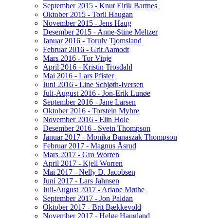
September 2015 - Knut Eirik Bartnes
Oktober 2015 - Toril Haugan
November 2015 - Jens Haug
Desember 2015 - Anne-Stine Meltzer
Januar 2016 - Torulv Tjomsland
Februar 2016 - Grit Aamodt
Mars 2016 - Tor Vinje
April 2016 - Kristin Trosdahl
Mai 2016 - Lars Pfister
Juni 2016 - Line Schjøth-Iversen
Juli-August 2016 - Jon-Erik Lunøe
September 2016 - Jane Larsen
Oktober 2016 - Torstein Myhre
November 2016 - Elin Hole
Desember 2016 - Svein Thompson
Januar 2017 - Monika Banaszak Thompson
Februar 2017 - Magnus Åsrud
Mars 2017 - Gro Worren
April 2017 - Kjell Worren
Mai 2017 - Nelly D. Jacobsen
Juni 2017 - Lars Jahnsen
Juli-August 2017 - Ariane Møthe
September 2017 - Jon Paldan
Oktober 2017 - Brit Bækkevold
November 2017 - Helge Haugland