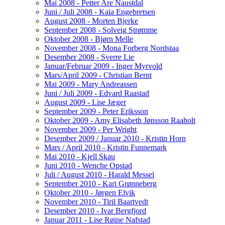
Mai 2008 - Petter Are Naustdal
Juni / Juli 2008 - Kaia Engebretsen
August 2008 - Morten Bjerke
September 2008 - Solveig Strømme
Oktober 2008 - Bjørn Melle
November 2008 - Mona Forberg Nordstaa
Desember 2008 - Sverre Lie
Januar/Februar 2009 - Inger Myrvold
Mars/April 2009 - Christian Bernt
Mai 2009 - Mary Andreassen
Juni / Juli 2009 - Edvard Raastad
August 2009 - Lise Jæger
September 2009 - Peter Eriksson
Oktober 2009 - Amy Elisabeth Jønsson Raaholt
November 2009 - Per Wright
Desember 2009 / Januar 2010 - Kristin Horn
Mars / April 2010 - Kristin Funnemark
Mai 2010 - Kjell Skau
Juni 2010 - Wenche Opstad
Juli / August 2010 - Harald Messel
September 2010 - Kari Grønneberg
Oktober 2010 - Jørgen Elvik
November 2010 - Tiril Baartvedt
Desember 2010 - Ivar Bergfjord
Januar 2011 - Lise Røine Nafstad