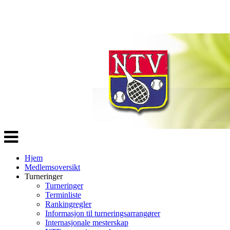
Veksle
navigasjon
Hjem
Medlemsoversikt
Turneringer
Turneringer
Terminliste
Rankingregler
Informasjon til turneringsarrangører
Internasjonale mesterskap