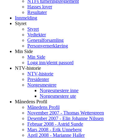
NTFs turneringsreglement
Hasses lover
Resultater
Innmelding
Styret
Styret
Vedtekter
Generalforsamling
Personvernerklæring
Min Side
Min Side
Logg inn/glemt passord
NTV-historie
NTV-historie
Presidenter
Norgesmestere
Norgesmestere inne
Norgesmestere ute
Månedens Profil
Månedens Profil
November 2007 - Thomas Wettergreen
Desember 2007 - Elin Johanne Nilssen
Februar 2008 - Astrid Sunde
Mars 2008 - Erik Unneberg
April 2008 - Marianne Haller